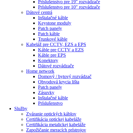
Príslušenstvo pre 19" rozvádzače
Príslušenstvo pre 10" rozvádzače
Dátové centrá
Inštalačné káble
Keystone moduly
Patch panely
Patch káble
Trunkové káble
Kabeláž pre CCTV, EZS a EPS
Káble pre CCTV a EZS
Káble pre EPS
Konektory
Dátové rozvádzače
Home network
Domový / bytový rozvádzač
Obvodová krycia lišta
Patch panely
Zásuvky
Inštalačné káble
Príslušenstvo
Služby
Zváranie optických káblov
Certifikácia optickej kabeláže
Certifikácia metalickej kabeláže
Zapožičanie meracích prístrojov