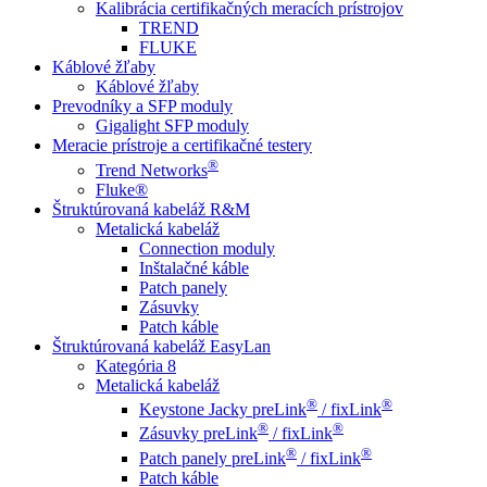
Kalibrácia certifikačných meracích prístrojov
TREND
FLUKE
Káblové žľaby
Káblové žľaby
Prevodníky a SFP moduly
Gigalight SFP moduly
Meracie prístroje a certifikačné testery
®
Trend Networks
Fluke®
Štruktúrovaná kabeláž R&M
Metalická kabeláž
Connection moduly
Inštalačné káble
Patch panely
Zásuvky
Patch káble
Štruktúrovaná kabeláž EasyLan
Kategória 8
Metalická kabeláž
®
®
Keystone Jacky preLink
/ fixLink
®
®
Zásuvky preLink
/ fixLink
®
®
Patch panely preLink
/ fixLink
Patch káble