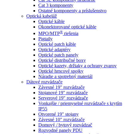
Cat 3 komponenty
Ostatné komponenty a príslušenstvo
Optická kabeláž
Optické káble
Okonektorované optické káble
®
MPO/MTP
​ riešenia
Pigtaily
Optické patch káble
Optické adaptéry
Optické patch panely
Optické distribučné boxy
Optické kazety, držiaky a ochrany zvarov
Optické hrncové spojky
Náradie a spotrebný materiál
Dátové rozvádzače
Závesné 19" rozvádzače
Stojanové 19" rozvádzače
Serverové 19" rozvádzače
Vonkajšie / priemyselné rozvádzače s krytím
IP55
Otvorené 19" stojany
Závesné 10" rozvádzače
Domový / bytový rozvádzač
Rozvodné panely PDU