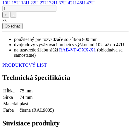
10U
15U
18U
22U
27U
32U
37U
42U
45U
47U
+
-
ks
Objednať
použiteľný pre rozvádzače so šírkou 800 mm
dvojradový vyväzovací hrebeň s výškou od 10U až do 47U
na uzavretie žľabu slúži
RAB-VP-OXX-X1
(objednáva sa
samostatne)
PRODUKTOVÝ LIST
Technická špecifikácia
Hĺbka
75 mm
Šírka
74 mm
Materiál
plast
Farba
čierna (RAL9005)
Súvisiace produkty