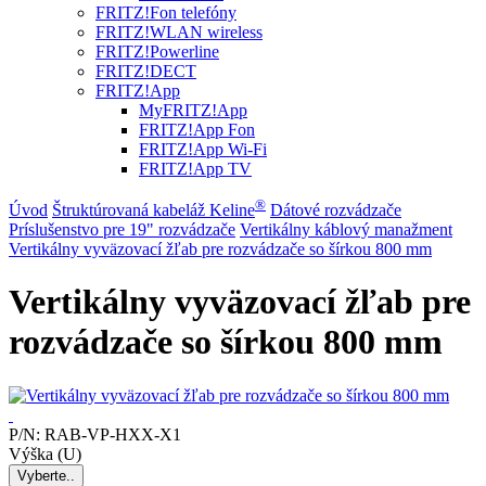
FRITZ!Fon telefóny
FRITZ!WLAN wireless
FRITZ!Powerline
FRITZ!DECT
FRITZ!App
MyFRITZ!App
FRITZ!App Fon
FRITZ!App Wi-Fi
FRITZ!App TV
®
Úvod
Štruktúrovaná kabeláž Keline
Dátové rozvádzače
Príslušenstvo pre 19" rozvádzače
Vertikálny káblový manažment
Vertikálny vyväzovací žľab pre rozvádzače so šírkou 800 mm
Vertikálny vyväzovací žľab pre
rozvádzače so šírkou 800 mm
P/N:
RAB-VP-HXX-X1
Výška (U)
Vyberte..