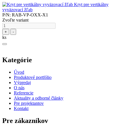
Kryt pre vertikálny
vyväzovací žľab
P/N: RAB-VP-OXX-X1
Zvoľte variant
+
-
ks
Kategórie
Úvod
Produktové portfólio
Výpredaj
O nás
Referencie
Aktuality a odborné články
Pre projektantov
Kontakt
Pre zákazníkov