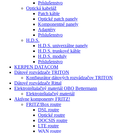
Príslušenstvo
Optická kabeláž
Patch káble
Optické patch panely
Komponentné panely
Adaptéry
Príslušenstvo
H.D.S.
H.D.S. univerzálne panely
H.D.S. trunkové káble
H.D.S. moduly
Príslušenstvo
KERPEN DATACOM
Dátové rozvádzače TRITON
Konfigurátor dátových rozvádzačov TRITON
Dátové rozvádzače Rittal
Elektroinštalačný materiál OBO Bettermann
Elektroinštalačný materiál
Aktívne komponenty FRITZ!
FRITZ!Box routre
DSL routre
Optické routre
DOCSIS routre
LTE routre
WAN routre