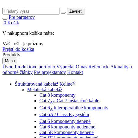
Zavrieť
Pre partnerov
0
Košík
V nákupnom košíku máte:
Váš košík je prázdny.
Prejsť do košíka
Produkty
Menu
Úvod
Produktové portfólio
Výpredaj
O nás
Referencie
Aktuality a
odborné články
Pre projektantov
Kontakt
®
Štruktúrovaná kabeláž Keline
Metalická kabeláž
Cat 8 komponenty
Cat 7
a Cat 7 inštalačné káble
A
Cat 6
interoperabilné komponenty
A
Cat 6A / Class E
systém
A
Cat 6 komponenty tienené
Cat 6 komponenty netienené
Cat 5E komponenty tienené
Cat 5E komponenty netienené