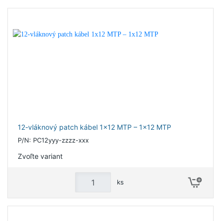
12-vláknový patch kábel 1x12 MTP – 1x12 MTP
P/N: PC12yyy-zzzz-xxx
Zvoľte variant
ks