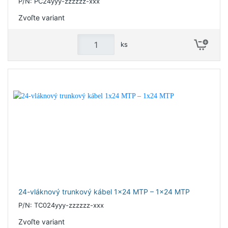
P/N: PC24yyy-zzzzzz-xxx
Zvoľte variant
ks
24-vláknový trunkový kábel 1x24 MTP – 1x24 MTP
P/N: TC024yyy-zzzzzz-xxx
Zvoľte variant