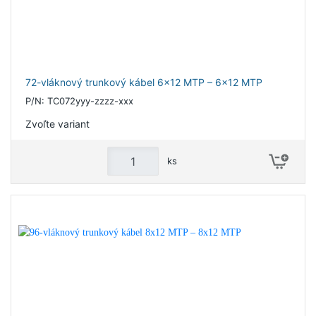
72-vláknový trunkový kábel 6x12 MTP – 6x12 MTP
P/N: TC072yyy-zzzz-xxx
Zvoľte variant
ks