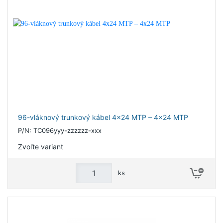
96-vláknový trunkový kábel 4x24 MTP – 4x24 MTP
P/N: TC096yyy-zzzzzz-xxx
Zvoľte variant
ks