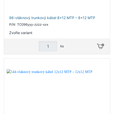
96-vláknový trunkový kábel 8x12 MTP – 8x12 MTP
P/N: TC096yyy-zzzz-xxx
Zvoľte variant
ks