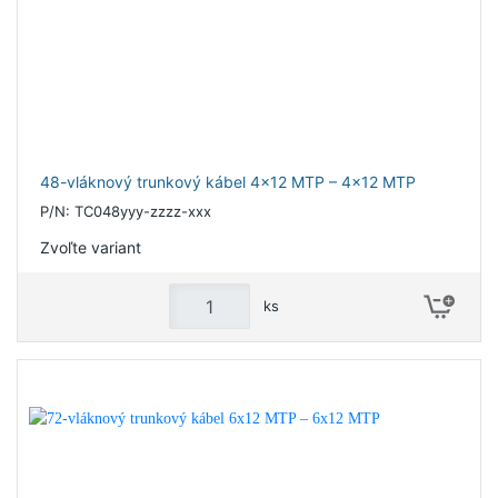
48-vláknový trunkový kábel 4x12 MTP – 4x12 MTP
P/N: TC048yyy-zzzz-xxx
Zvoľte variant
ks