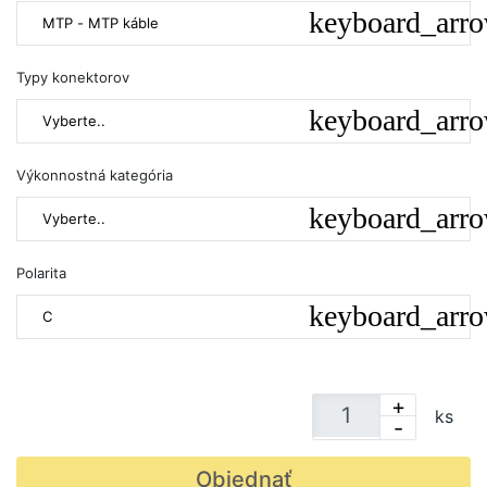
MTP - MTP káble
Typy konektorov
Vyberte..
Výkonnostná kategória
Vyberte..
Polarita
C
+
ks
-
Objednať