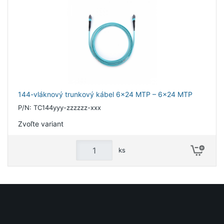
144-vláknový trunkový kábel 6x24 MTP – 6x24 MTP
P/N: TC144yyy-zzzzzz-xxx
Zvoľte variant
ks