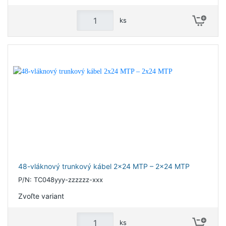
ks
48-vláknový trunkový kábel 2x24 MTP – 2x24 MTP
P/N: TC048yyy-zzzzzz-xxx
Zvoľte variant
ks