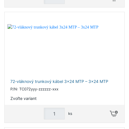
72-vláknový trunkový kábel 3x24 MTP – 3x24 MTP
P/N: TC072yyy-zzzzzz-xxx
Zvoľte variant
ks