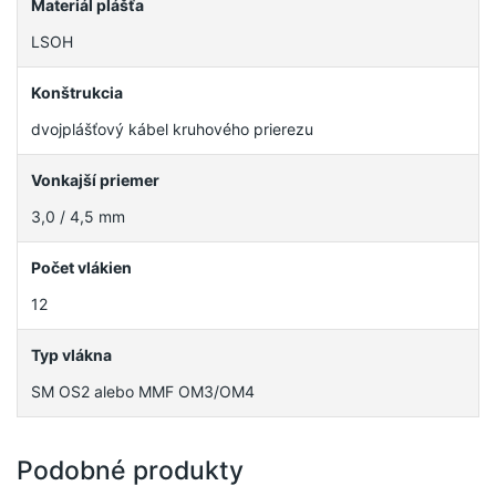
Materiál plášťa
LSOH
Konštrukcia
dvojplášťový kábel kruhového prierezu
Vonkajší priemer
3,0 / 4,5 mm
Počet vlákien
12
Typ vlákna
SM OS2 alebo MMF OM3/OM4
Podobné produkty