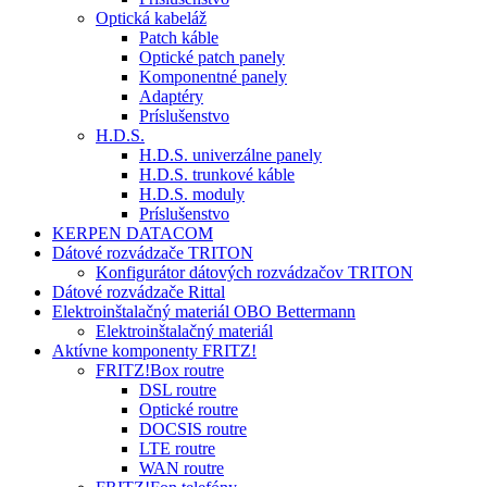
Optická kabeláž
Patch káble
Optické patch panely
Komponentné panely
Adaptéry
Príslušenstvo
H.D.S.
H.D.S. univerzálne panely
H.D.S. trunkové káble
H.D.S. moduly
Príslušenstvo
KERPEN DATACOM
Dátové rozvádzače TRITON
Konfigurátor dátových rozvádzačov TRITON
Dátové rozvádzače Rittal
Elektroinštalačný materiál OBO Bettermann
Elektroinštalačný materiál
Aktívne komponenty FRITZ!
FRITZ!Box routre
DSL routre
Optické routre
DOCSIS routre
LTE routre
WAN routre