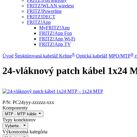
FRITZ!Fon telefóny
FRITZ!WLAN wireless
FRITZ!Powerline
FRITZ!DECT
FRITZ!App
MyFRITZ!App
FRITZ!App Fon
FRITZ!App Wi-Fi
FRITZ!App TV
®
®
Úvod
Štruktúrovaná kabeláž Keline
Optická kabeláž
MPO/MTP
​ 
24-vláknový patch kábel 1x24
P/N:
PC24yyy-zzzzzz-xxx
Komponenty
MTP - MTP káble
Typy konektorov
Vyberte..
Výkonnostná kategória