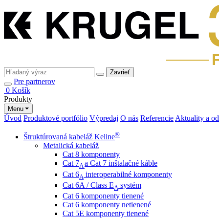
Zavrieť
Pre partnerov
0
Košík
Produkty
Menu
Úvod
Produktové portfólio
Výpredaj
O nás
Referencie
Aktuality a o
®
Štruktúrovaná kabeláž Keline
Metalická kabeláž
Cat 8 komponenty
Cat 7
a Cat 7 inštalačné káble
A
Cat 6
interoperabilné komponenty
A
Cat 6A / Class E
systém
A
Cat 6 komponenty tienené
Cat 6 komponenty netienené
Cat 5E komponenty tienené