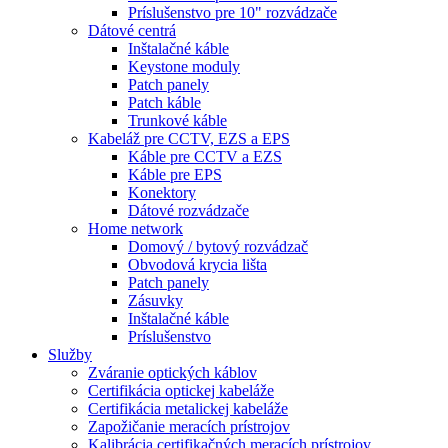
Príslušenstvo pre 10" rozvádzače
Dátové centrá
Inštalačné káble
Keystone moduly
Patch panely
Patch káble
Trunkové káble
Kabeláž pre CCTV, EZS a EPS
Káble pre CCTV a EZS
Káble pre EPS
Konektory
Dátové rozvádzače
Home network
Domový / bytový rozvádzač
Obvodová krycia lišta
Patch panely
Zásuvky
Inštalačné káble
Príslušenstvo
Služby
Zváranie optických káblov
Certifikácia optickej kabeláže
Certifikácia metalickej kabeláže
Zapožičanie meracích prístrojov
Kalibrácia certifikačných meracích prístrojov