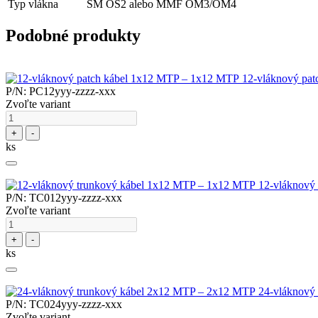
Typ vlákna
SM OS2 alebo MMF OM3/OM4
Podobné produkty
12-vláknový pa
P/N: PC12yyy-zzzz-xxx
Zvoľte variant
+
-
ks
12-vláknový
P/N: TC012yyy-zzzz-xxx
Zvoľte variant
+
-
ks
24-vláknový
P/N: TC024yyy-zzzz-xxx
Zvoľte variant