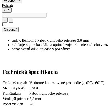
Vyberte..
Polarita
C
+
-
ks
Objednať
tenký, flexibilný kábel kruhového prierezu 3,8 mm
redukuje objem kabeláže a optimalizuje prúdenie vzduchu v ro
požadovanú dĺžku uveďte v poznámke
Technická špecifikácia
Teplotný rozsah
Vnútorné kontrolované prostredie (-10°C/+60°C)
Materiál plášťa
LSOH
Konštrukcia
kábel kruhového prierezu
Vonkajší priemer
3,8 mm
Počet vlákien
24