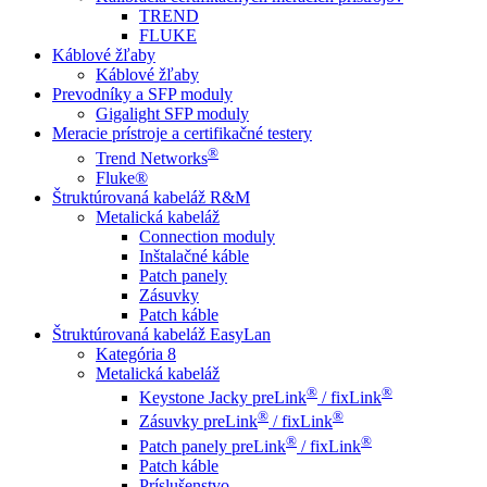
TREND
FLUKE
Káblové žľaby
Káblové žľaby
Prevodníky a SFP moduly
Gigalight SFP moduly
Meracie prístroje a certifikačné testery
®
Trend Networks
Fluke®
Štruktúrovaná kabeláž R&M
Metalická kabeláž
Connection moduly
Inštalačné káble
Patch panely
Zásuvky
Patch káble
Štruktúrovaná kabeláž EasyLan
Kategória 8
Metalická kabeláž
®
®
Keystone Jacky preLink
/ fixLink
®
®
Zásuvky preLink
/ fixLink
®
®
Patch panely preLink
/ fixLink
Patch káble
Príslušenstvo