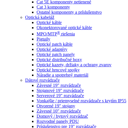
Cat 5E komponenty netienené
Cat 3 komponenty
Ostatné komponenty a príslušenstvo
Optická kabeláž
Optické káble
Okonektorované optické káble
®
MPO/MTP
​ riešenia
Pigtaily
Optické patch káble
Optické adaptéry
Optické patch panely
Optické distribučné boxy
Optické kazety, držiaky a ochrany zvarov
Optické hrncové spojky
Náradie a spotrebný materiál
Dátové rozvádzače
Závesné 19" rozvádzače
Stojanové 19" rozvádzače
Serverové 19" rozvádzače
Vonkajšie / priemyselné rozvádzače s krytím IP55
Otvorené 19" stojany
Závesné 10" rozvádzače
Domový / bytový rozvádzač
Rozvodné panely PDU
Príslušenstvo pre 19" rozvádzače