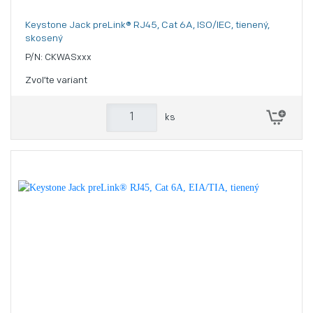
Keystone Jack preLink® RJ45, Cat 6A, ISO/IEC, tienený,
skosený
P/N: CKWASxxx
Zvoľte variant
ks