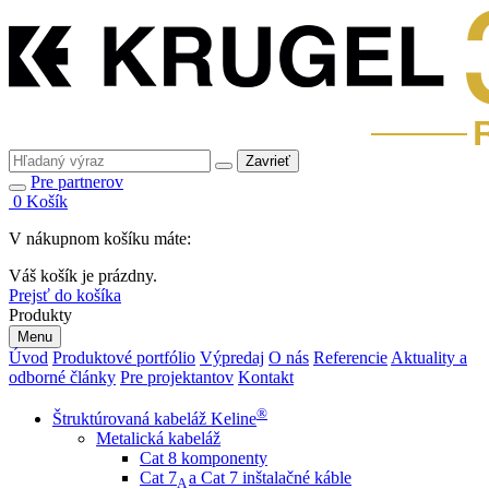
Zavrieť
Pre partnerov
0
Košík
V nákupnom košíku máte:
Váš košík je prázdny.
Prejsť do košíka
Produkty
Menu
Úvod
Produktové portfólio
Výpredaj
O nás
Referencie
Aktuality a
odborné články
Pre projektantov
Kontakt
®
Štruktúrovaná kabeláž Keline
Metalická kabeláž
Cat 8 komponenty
Cat 7
a Cat 7 inštalačné káble
A