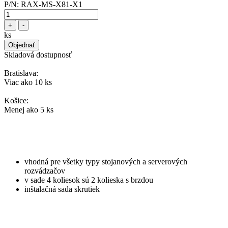
P/N:
RAX-MS-X81-X1
+
-
ks
Objednať
Skladová dostupnosť
Bratislava:
Viac ako 10 ks
Košice:
Menej ako 5 ks
vhodná pre všetky typy stojanových a serverových
rozvádzačov
v sade 4 koliesok sú 2 kolieska s brzdou
inštalačná sada skrutiek