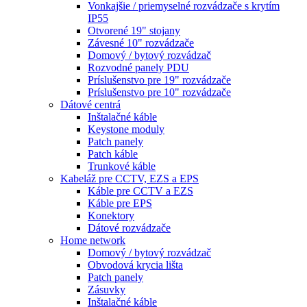
Vonkajšie / priemyselné rozvádzače s krytím
IP55
Otvorené 19" stojany
Závesné 10" rozvádzače
Domový / bytový rozvádzač
Rozvodné panely PDU
Príslušenstvo pre 19" rozvádzače
Príslušenstvo pre 10" rozvádzače
Dátové centrá
Inštalačné káble
Keystone moduly
Patch panely
Patch káble
Trunkové káble
Kabeláž pre CCTV, EZS a EPS
Káble pre CCTV a EZS
Káble pre EPS
Konektory
Dátové rozvádzače
Home network
Domový / bytový rozvádzač
Obvodová krycia lišta
Patch panely
Zásuvky
Inštalačné káble