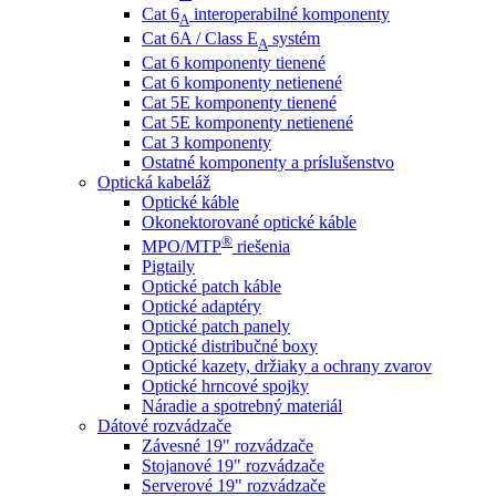
Cat 6
interoperabilné komponenty
A
Cat 6A / Class E
systém
A
Cat 6 komponenty tienené
Cat 6 komponenty netienené
Cat 5E komponenty tienené
Cat 5E komponenty netienené
Cat 3 komponenty
Ostatné komponenty a príslušenstvo
Optická kabeláž
Optické káble
Okonektorované optické káble
®
MPO/MTP
​ riešenia
Pigtaily
Optické patch káble
Optické adaptéry
Optické patch panely
Optické distribučné boxy
Optické kazety, držiaky a ochrany zvarov
Optické hrncové spojky
Náradie a spotrebný materiál
Dátové rozvádzače
Závesné 19" rozvádzače
Stojanové 19" rozvádzače
Serverové 19" rozvádzače