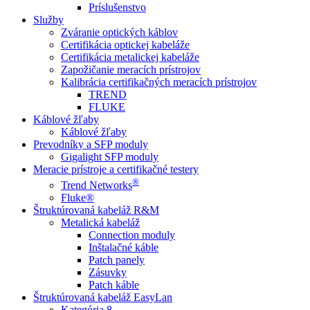
Príslušenstvo
Služby
Zváranie optických káblov
Certifikácia optickej kabeláže
Certifikácia metalickej kabeláže
Zapožičanie meracích prístrojov
Kalibrácia certifikačných meracích prístrojov
TREND
FLUKE
Káblové žľaby
Káblové žľaby
Prevodníky a SFP moduly
Gigalight SFP moduly
Meracie prístroje a certifikačné testery
®
Trend Networks
Fluke®
Štruktúrovaná kabeláž R&M
Metalická kabeláž
Connection moduly
Inštalačné káble
Patch panely
Zásuvky
Patch káble
Štruktúrovaná kabeláž EasyLan
Kategória 8