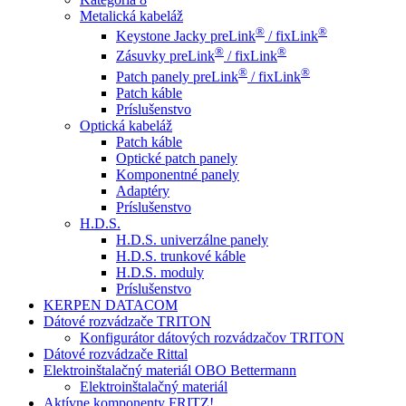
Metalická kabeláž
®
®
Keystone Jacky preLink
/ fixLink
®
®
Zásuvky preLink
/ fixLink
®
®
Patch panely preLink
/ fixLink
Patch káble
Príslušenstvo
Optická kabeláž
Patch káble
Optické patch panely
Komponentné panely
Adaptéry
Príslušenstvo
H.D.S.
H.D.S. univerzálne panely
H.D.S. trunkové káble
H.D.S. moduly
Príslušenstvo
KERPEN DATACOM
Dátové rozvádzače TRITON
Konfigurátor dátových rozvádzačov TRITON
Dátové rozvádzače Rittal
Elektroinštalačný materiál OBO Bettermann
Elektroinštalačný materiál
Aktívne komponenty FRITZ!