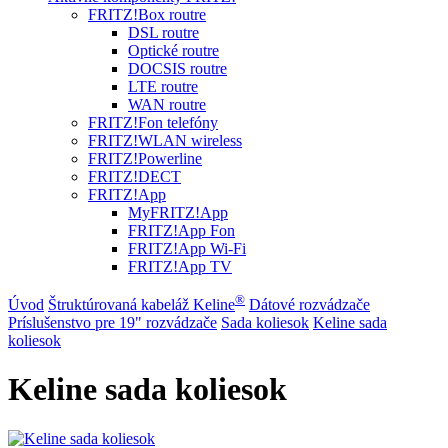
FRITZ!Box routre
DSL routre
Optické routre
DOCSIS routre
LTE routre
WAN routre
FRITZ!Fon telefóny
FRITZ!WLAN wireless
FRITZ!Powerline
FRITZ!DECT
FRITZ!App
MyFRITZ!App
FRITZ!App Fon
FRITZ!App Wi-Fi
FRITZ!App TV
®
Úvod
Štruktúrovaná kabeláž Keline
Dátové rozvádzače
Príslušenstvo pre 19" rozvádzače
Sada koliesok
Keline sada
koliesok
Keline sada koliesok