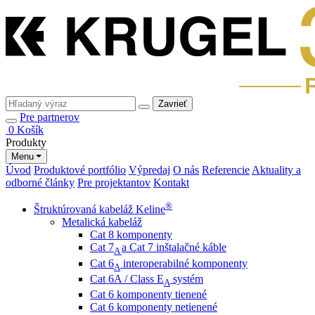
Zavrieť
Pre partnerov
0
Košík
Produkty
Menu
Úvod
Produktové portfólio
Výpredaj
O nás
Referencie
Aktuality a
odborné články
Pre projektantov
Kontakt
®
Štruktúrovaná kabeláž Keline
Metalická kabeláž
Cat 8 komponenty
Cat 7
a Cat 7 inštalačné káble
A
Cat 6
interoperabilné komponenty
A
Cat 6A / Class E
systém
A
Cat 6 komponenty tienené
Cat 6 komponenty netienené