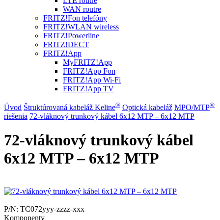
LTE routre
WAN routre
FRITZ!Fon telefóny
FRITZ!WLAN wireless
FRITZ!Powerline
FRITZ!DECT
FRITZ!App
MyFRITZ!App
FRITZ!App Fon
FRITZ!App Wi-Fi
FRITZ!App TV
®
®
Úvod
Štruktúrovaná kabeláž Keline
Optická kabeláž
MPO/MTP
riešenia
72-vláknový trunkový kábel 6x12 MTP – 6x12 MTP
72-vláknový trunkový kábel
6x12 MTP – 6x12 MTP
P/N:
TC072yyy-zzzz-xxx
Komponenty