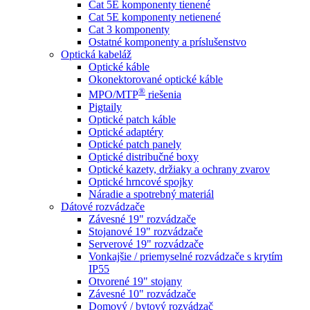
Cat 5E komponenty tienené
Cat 5E komponenty netienené
Cat 3 komponenty
Ostatné komponenty a príslušenstvo
Optická kabeláž
Optické káble
Okonektorované optické káble
®
MPO/MTP
​ riešenia
Pigtaily
Optické patch káble
Optické adaptéry
Optické patch panely
Optické distribučné boxy
Optické kazety, držiaky a ochrany zvarov
Optické hrncové spojky
Náradie a spotrebný materiál
Dátové rozvádzače
Závesné 19" rozvádzače
Stojanové 19" rozvádzače
Serverové 19" rozvádzače
Vonkajšie / priemyselné rozvádzače s krytím
IP55
Otvorené 19" stojany
Závesné 10" rozvádzače
Domový / bytový rozvádzač