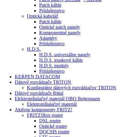
Patch káble
Príslušenstvo
Optická kabeláž
Patch káble
Optické patch panely
Komponentné panely
Adaptéry
Príslušenstvo
H.D.S.
H.D.S. univerzálne panely
H.D.S. trunkové káble
H.D.S. moduly
Príslušenstvo
KERPEN DATACOM
Dátové rozvádzače TRITON
Konfigurátor dátových rozvádzačov TRITON
Dátové rozvádzače Rittal
Elektroinštalačný materiál OBO Bettermann
Elektroinštalačný materiál
Aktívne komponenty FRITZ!
FRITZ!Box routre
DSL routre
Optické routre
DOCSIS routre