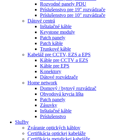
Rozvodné panely PDU
Príslušenstvo pre 19" rozvádzače
Príslušenstvo pre 10" rozvádzače
Dátové centrá
Inštalačné káble
Keystone moduly
Patch panely
Patch káble
Trunkové káble
Kabeláž pre CCTV, EZS a EPS
Káble pre CCTV a EZS
Káble pre EPS
Konektory
Dátové rozvádzače
Home network
Domový / bytový rozvádzač
Obvodová krycia lišta
Patch panely
Zásuvky
Inštalačné káble
Príslušenstvo
Služby
Zváranie optických káblov
Certifikácia optickej kabeláže
Certifikácia metalickej kabeláže