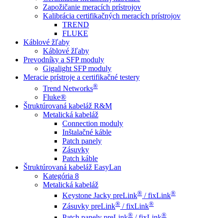
Zapožičanie meracích prístrojov
Kalibrácia certifikačných meracích prístrojov
TREND
FLUKE
Káblové žľaby
Káblové žľaby
Prevodníky a SFP moduly
Gigalight SFP moduly
Meracie prístroje a certifikačné testery
®
Trend Networks
Fluke®
Štruktúrovaná kabeláž R&M
Metalická kabeláž
Connection moduly
Inštalačné káble
Patch panely
Zásuvky
Patch káble
Štruktúrovaná kabeláž EasyLan
Kategória 8
Metalická kabeláž
®
®
Keystone Jacky preLink
/ fixLink
®
®
Zásuvky preLink
/ fixLink
®
®
Patch panely preLink
/ fixLink