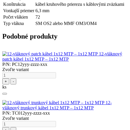
Konštrukcia
kábel kruhového prierezu s káblovými zväzkami
Vonkajší priemer
6,3 mm
Počet vlákien
72
Typ vlákna
SM OS2 alebo MMF OM3/OM4
Podobné produkty
12-vláknový
patch kábel 1x12 MTP – 1x12 MTP
P/N: PC12yyy-zzzz-xxx
Zvoľte variant
+
-
ks
12-
vláknový trunkový kábel 1x12 MTP – 1x12 MTP
P/N: TC012yyy-zzzz-xxx
Zvoľte variant