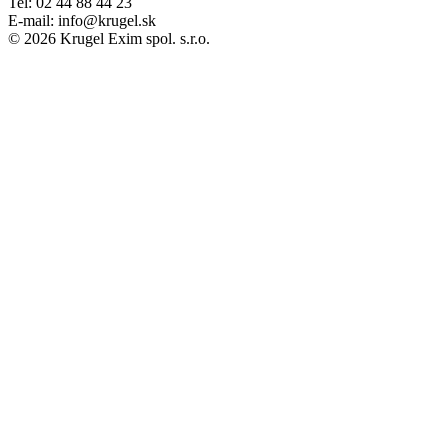
Tel: 02 44 88 44 23
E-mail: info@krugel.sk
© 2026 Krugel Exim spol. s.r.o.