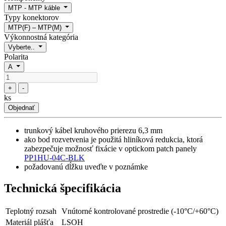
MTP - MTP káble
Typy konektorov
MTP(F) – MTP(M)
Výkonnostná kategória
Vyberte..
Polarita
A
+
-
ks
Objednať
trunkový kábel kruhového prierezu 6,3 mm
ako bod rozvetvenia je použitá hliníková redukcia, ktorá
zabezpečuje možnosť fixácie v optickom patch panely
PP1HU-04C-BLK
požadovanú dĺžku uveďte v poznámke
Technická špecifikácia
Teplotný rozsah
Vnútorné kontrolované prostredie (-10°C/+60°C)
Materiál plášťa
LSOH