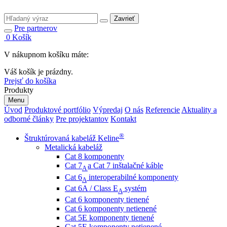
Zavrieť
Pre partnerov
0
Košík
V nákupnom košíku máte:
Váš košík je prázdny.
Prejsť do košíka
Produkty
Menu
Úvod
Produktové portfólio
Výpredaj
O nás
Referencie
Aktuality a
odborné články
Pre projektantov
Kontakt
®
Štruktúrovaná kabeláž Keline
Metalická kabeláž
Cat 8 komponenty
Cat 7
a Cat 7 inštalačné káble
A
Cat 6
interoperabilné komponenty
A
Cat 6A / Class E
systém
A
Cat 6 komponenty tienené
Cat 6 komponenty netienené
Cat 5E komponenty tienené
Cat 5E komponenty netienené