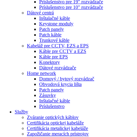
Príslušenstvo pre 19" rozvádzače
Príslušenstvo pre 10" rozvádzače
Dátové centrá
Inštalačné káble
Keystone moduly
Patch panely
Patch káble
Trunkové káble
Kabeláž pre CCTV, EZS a EPS
Káble pre CCTV a EZS
Káble pre EPS
Konektory
Dátové rozvádzače
Home network
Domový / bytový rozvádzač
Obvodová krycia lišta
Patch panely
Zásuvky
Inštalačné káble
Príslušenstvo
Služby
Zváranie optických káblov
Certifikácia optickej kabeláže
Certifikácia metalickej kabeláže
Zapožičanie meracích prístrojov