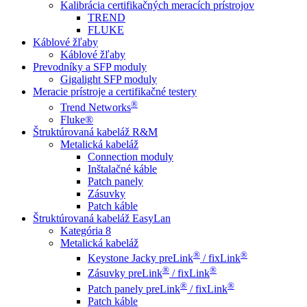
Kalibrácia certifikačných meracích prístrojov
TREND
FLUKE
Káblové žľaby
Káblové žľaby
Prevodníky a SFP moduly
Gigalight SFP moduly
Meracie prístroje a certifikačné testery
®
Trend Networks
Fluke®
Štruktúrovaná kabeláž R&M
Metalická kabeláž
Connection moduly
Inštalačné káble
Patch panely
Zásuvky
Patch káble
Štruktúrovaná kabeláž EasyLan
Kategória 8
Metalická kabeláž
®
®
Keystone Jacky preLink
/ fixLink
®
®
Zásuvky preLink
/ fixLink
®
®
Patch panely preLink
/ fixLink
Patch káble