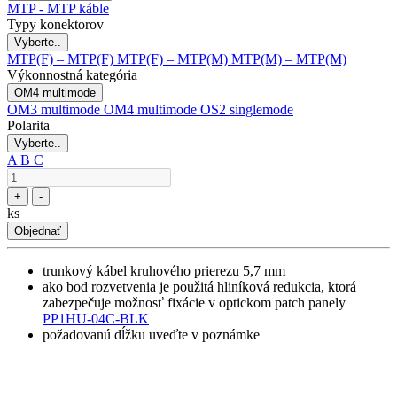
MTP - MTP káble
Typy konektorov
Vyberte..
MTP(F) – MTP(F)
MTP(F) – MTP(M)
MTP(M) – MTP(M)
Výkonnostná kategória
OM4 multimode
OM3 multimode
OM4 multimode
OS2 singlemode
Polarita
Vyberte..
A
B
C
+
-
ks
Objednať
trunkový kábel kruhového prierezu 5,7 mm
ako bod rozvetvenia je použitá hliníková redukcia, ktorá
zabezpečuje možnosť fixácie v optickom patch panely
PP1HU-04C-BLK
požadovanú dĺžku uveďte v poznámke