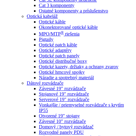
Cat 3 komponenty
Ostatné komponenty a príslušenstvo
Optická kabeláž
Optické káble
Okonektorované optické káble
®
MPO/MTP
​ riešenia
Pigtaily
Optické patch káble
Optické adaptéry
Optické patch panely
Optické distribučné boxy
Optické kazety, držiaky a ochrany zvarov
Optické hrncové spojky
Náradie a spotrebný materiál
Dátové rozvádzače
Závesné 19" rozvádzače
Stojanové 19" rozvádzače
Serverové 19" rozvádzače
Vonkajšie / priemyselné rozvádzače s krytím
IP55
Otvorené 19" stojany
Závesné 10" rozvádzače
Domový / bytový rozvádzač
Rozvodné panely PDU