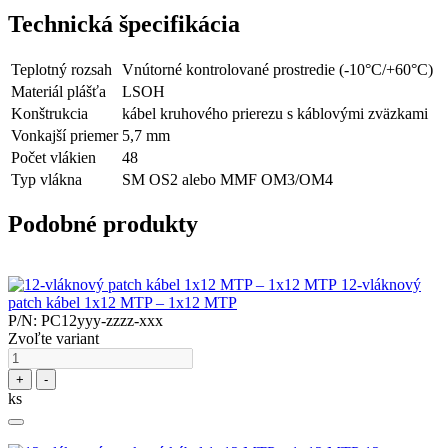
Technická špecifikácia
Teplotný rozsah
Vnútorné kontrolované prostredie (-10°C/+60°C)
Materiál plášťa
LSOH
Konštrukcia
kábel kruhového prierezu s káblovými zväzkami
Vonkajší priemer
5,7 mm
Počet vlákien
48
Typ vlákna
SM OS2 alebo MMF OM3/OM4
Podobné produkty
12-vláknový
patch kábel 1x12 MTP – 1x12 MTP
P/N: PC12yyy-zzzz-xxx
Zvoľte variant
+
-
ks