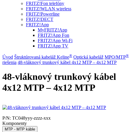
FRITZ!Fon telefóny
FRITZ!WLAN wireless
FRITZ!Powerline
FRITZ!DECT
FRITZ!App
MyFRITZ!App
FRITZ!App Fon
FRITZ!App Wi-Fi
FRITZ!App TV
®
®
Úvod
Štruktúrovaná kabeláž Keline
Optická kabeláž
MPO/MTP
riešenia
48-vláknový trunkový kábel 4x12 MTP – 4x12 MTP
48-vláknový trunkový kábel
4x12 MTP – 4x12 MTP
P/N:
TC048yyy-zzzz-xxx
Komponenty
MTP - MTP káble