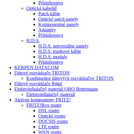
Príslušenstvo
Optická kabeláž
Patch káble
Optické patch panely
Komponentné panely
Adaptéry
Príslušenstvo
H.D.S.
H.D.S. univerzálne panely
H.D.S. trunkové káble
H.D.S. moduly
Príslušenstvo
KERPEN DATACOM
Dátové rozvádzače TRITON
Konfigurátor dátových rozvádzačov TRITON
Dátové rozvádzače Rittal
Elektroinštalačný materiál OBO Bettermann
Elektroinštalačný materiál
Aktívne komponenty FRITZ!
FRITZ!Box routre
DSL routre
Optické routre
DOCSIS routre
LTE routre
WAN routre