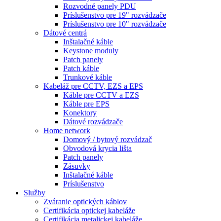
Rozvodné panely PDU
Príslušenstvo pre 19" rozvádzače
Príslušenstvo pre 10" rozvádzače
Dátové centrá
Inštalačné káble
Keystone moduly
Patch panely
Patch káble
Trunkové káble
Kabeláž pre CCTV, EZS a EPS
Káble pre CCTV a EZS
Káble pre EPS
Konektory
Dátové rozvádzače
Home network
Domový / bytový rozvádzač
Obvodová krycia lišta
Patch panely
Zásuvky
Inštalačné káble
Príslušenstvo
Služby
Zváranie optických káblov
Certifikácia optickej kabeláže
Certifikácia metalickej kabeláže