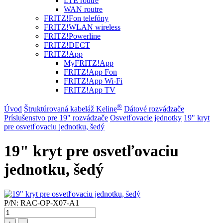
LTE routre
WAN routre
FRITZ!Fon telefóny
FRITZ!WLAN wireless
FRITZ!Powerline
FRITZ!DECT
FRITZ!App
MyFRITZ!App
FRITZ!App Fon
FRITZ!App Wi-Fi
FRITZ!App TV
®
Úvod
Štruktúrovaná kabeláž Keline
Dátové rozvádzače
Príslušenstvo pre 19" rozvádzače
Osvetľovacie jednotky
19" kryt
pre osvetľovaciu jednotku, šedý
19" kryt pre osvetľovaciu
jednotku, šedý
P/N:
RAC-OP-X07-A1