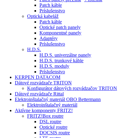
Patch káble
Príslušenstvo
Optická kabeláž
Patch káble
Optické patch panely
Komponentné panely
Adaptéry
Príslušenstvo
H.D.S.
H.D.S. univerzálne panely
H.D.S. trunkové káble
H.D.S. moduly
Príslušenstvo
KERPEN DATACOM
Dátové rozvádzače TRITON
Konfigurátor dátových rozvádzačov TRITON
Dátové rozvádzače Rittal
Elektroinštalačný materiál OBO Bettermann
Elektroinštalačný materiál
Aktívne komponenty FRITZ!
FRITZ!Box routre
DSL routre
Optické routre
DOCSIS routre