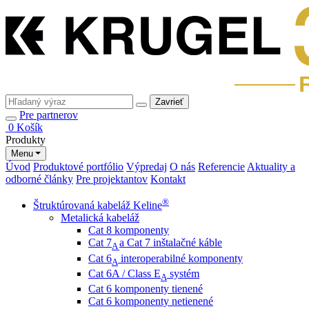
Zavrieť
Pre partnerov
0
Košík
Produkty
Menu
Úvod
Produktové portfólio
Výpredaj
O nás
Referencie
Aktuality a
odborné články
Pre projektantov
Kontakt
®
Štruktúrovaná kabeláž Keline
Metalická kabeláž
Cat 8 komponenty
Cat 7
a Cat 7 inštalačné káble
A
Cat 6
interoperabilné komponenty
A
Cat 6A / Class E
systém
A
Cat 6 komponenty tienené
Cat 6 komponenty netienené