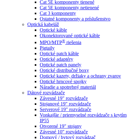
Cat 5E komponenty tienené
Cat 5E komponenty netienené
Cat 3 komponenty
Ostatné komponenty a príslušenstvo
Optická kabeláž
Optické káble
Okonektorované optické káble
®
MPO/MTP
​ riešenia
Pigtaily
Optické patch káble
Optické adaptéry
Optické patch panely
Optické distribučné boxy
Optické kazety, držiaky a ochrany zvarov
Optické hrncové spojky
Náradie a spotrebný materiál
Dátové rozvádzače
Závesné 19" rozvádzače
Stojanové 19" rozvádzače
Serverové 19" rozvádzače
Vonkajšie / priemyselné rozvádzače s krytím
IP55
Otvorené 19" stojany
Závesné 10" rozvádzače
Domový / bytový rozvádzač