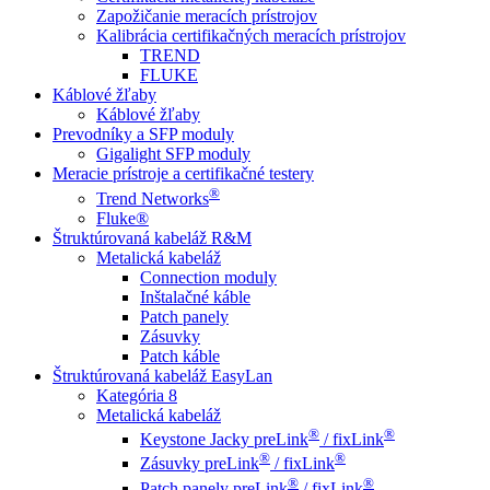
Zapožičanie meracích prístrojov
Kalibrácia certifikačných meracích prístrojov
TREND
FLUKE
Káblové žľaby
Káblové žľaby
Prevodníky a SFP moduly
Gigalight SFP moduly
Meracie prístroje a certifikačné testery
®
Trend Networks
Fluke®
Štruktúrovaná kabeláž R&M
Metalická kabeláž
Connection moduly
Inštalačné káble
Patch panely
Zásuvky
Patch káble
Štruktúrovaná kabeláž EasyLan
Kategória 8
Metalická kabeláž
®
®
Keystone Jacky preLink
/ fixLink
®
®
Zásuvky preLink
/ fixLink
®
®
Patch panely preLink
/ fixLink