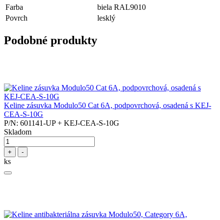
Farba
biela RAL9010
Povrch
lesklý
Podobné produkty
Keline zásuvka Modulo50 Cat 6A, podpovrchová, osadená s KEJ-
CEA-S-10G
P/N: 601141-UP + KEJ-CEA-S-10G
Skladom
+
-
ks