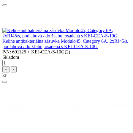
Keline antibakteriálna zásuvka Modulo45, Category 6A, 2xRJ45/s,
podlahová / do žľabu, osadená s KEJ-CEA-S-10G
P/N: 601125 + KEJ-CEA-S-10G(2)
Skladom
+
-
ks