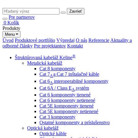
Zavrieť
Pre partnerov
0
Košík
Produkty
Menu
Úvod
Produktové portfólio
Výpredaj
O nás
Referencie
Aktuality a
odborné články
Pre projektantov
Kontakt
®
Štruktúrovaná kabeláž Keline
Metalická kabeláž
Cat 8 komponenty
Cat 7
a Cat 7 inštalačné káble
A
Cat 6
interoperabilné komponenty
A
Cat 6A / Class E
systém
A
Cat 6 komponenty tienené
Cat 6 komponenty netienené
Cat 5E komponenty tienené
Cat 5E komponenty netienené
Cat 3 komponenty
Ostatné komponenty a príslušenstvo
Optická kabeláž
Optické káble