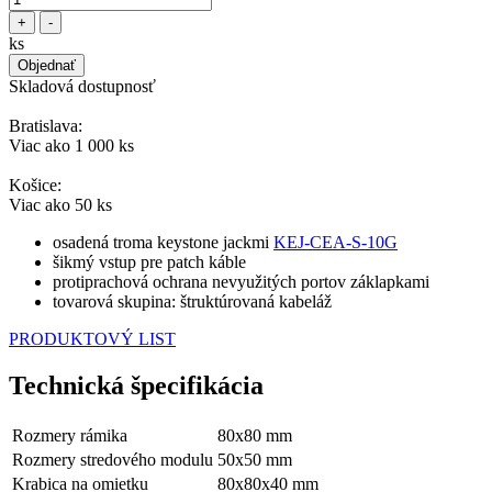
+
-
ks
Objednať
Skladová dostupnosť
Bratislava:
Viac ako 1 000 ks
Košice:
Viac ako 50 ks
osadená troma keystone jackmi
KEJ-CEA-S-10G
šikmý vstup pre patch káble
protiprachová ochrana nevyužitých portov záklapkami
tovarová skupina: štruktúrovaná kabeláž
PRODUKTOVÝ LIST
Technická špecifikácia
Rozmery rámika
80x80 mm
Rozmery stredového modulu
50x50 mm
Krabica na omietku
80x80x40 mm