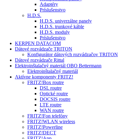
Adaptéry
Príslušenstvo
H.D.S.
H.D.S. univerzálne panely
H.D.S. trunkové káble
H.D.S. moduly
Príslušenstvo
KERPEN DATACOM
Dátové rozvádzače TRITON
Konfigurátor dátových rozvádzačov TRITON
Dátové rozvádzače Rittal
Elektroinštalačný materiál OBO Bettermann
Elektroinštalačný materiál
Aktívne komponenty FRITZ!
FRITZ!Box routre
DSL routre
Optické routre
DOCSIS routre
LTE routre
WAN routre
FRITZ!Fon telefóny
FRITZ!WLAN wireless
FRITZ!Powerline
FRITZ!DECT
FRITZ!App