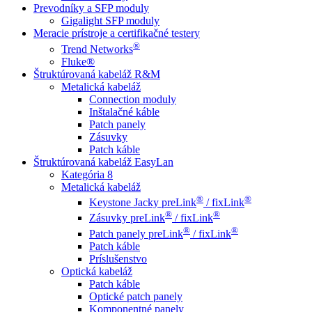
Prevodníky a SFP moduly
Gigalight SFP moduly
Meracie prístroje a certifikačné testery
®
Trend Networks
Fluke®
Štruktúrovaná kabeláž R&M
Metalická kabeláž
Connection moduly
Inštalačné káble
Patch panely
Zásuvky
Patch káble
Štruktúrovaná kabeláž EasyLan
Kategória 8
Metalická kabeláž
®
®
Keystone Jacky preLink
/ fixLink
®
®
Zásuvky preLink
/ fixLink
®
®
Patch panely preLink
/ fixLink
Patch káble
Príslušenstvo
Optická kabeláž
Patch káble
Optické patch panely
Komponentné panely