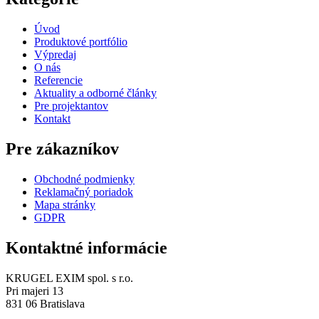
Úvod
Produktové portfólio
Výpredaj
O nás
Referencie
Aktuality a odborné články
Pre projektantov
Kontakt
Pre zákazníkov
Obchodné podmienky
Reklamačný poriadok
Mapa stránky
GDPR
Kontaktné informácie
KRUGEL EXIM spol. s r.o.
Pri majeri 13
831 06 Bratislava