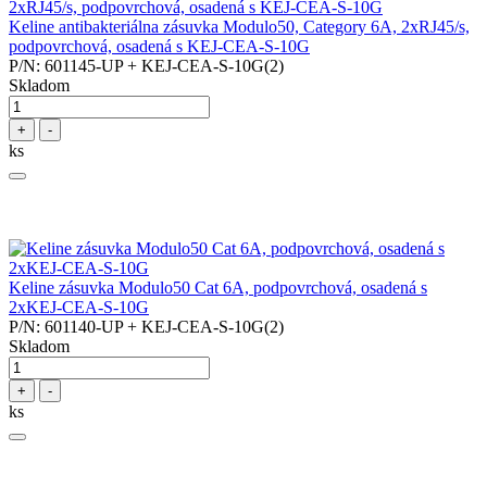
Keline antibakteriálna zásuvka Modulo50, Category 6A, 2xRJ45/s,
podpovrchová, osadená s KEJ-CEA-S-10G
P/N: 601145-UP + KEJ-CEA-S-10G(2)
Skladom
+
-
ks
Keline zásuvka Modulo50 Cat 6A, podpovrchová, osadená s
2xKEJ-CEA-S-10G
P/N: 601140-UP + KEJ-CEA-S-10G(2)
Skladom
+
-
ks