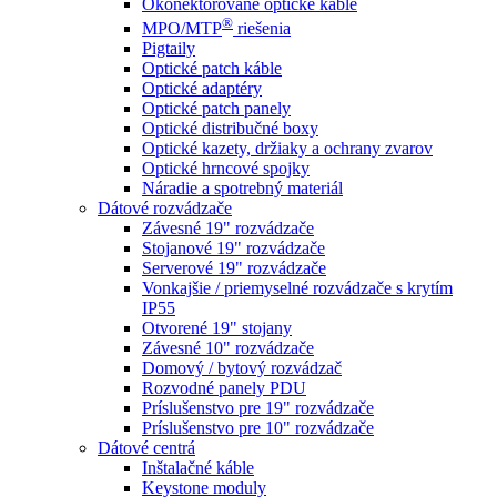
Okonektorované optické káble
®
MPO/MTP
​ riešenia
Pigtaily
Optické patch káble
Optické adaptéry
Optické patch panely
Optické distribučné boxy
Optické kazety, držiaky a ochrany zvarov
Optické hrncové spojky
Náradie a spotrebný materiál
Dátové rozvádzače
Závesné 19" rozvádzače
Stojanové 19" rozvádzače
Serverové 19" rozvádzače
Vonkajšie / priemyselné rozvádzače s krytím
IP55
Otvorené 19" stojany
Závesné 10" rozvádzače
Domový / bytový rozvádzač
Rozvodné panely PDU
Príslušenstvo pre 19" rozvádzače
Príslušenstvo pre 10" rozvádzače
Dátové centrá
Inštalačné káble
Keystone moduly