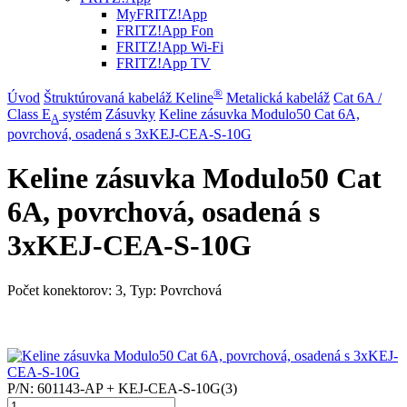
MyFRITZ!App
FRITZ!App Fon
FRITZ!App Wi-Fi
FRITZ!App TV
®
Úvod
Štruktúrovaná kabeláž Keline
Metalická kabeláž
Cat 6A /
Class E
systém
Zásuvky
Keline zásuvka Modulo50 Cat 6A,
A
povrchová, osadená s 3xKEJ-CEA-S-10G
Keline zásuvka Modulo50 Cat
6A, povrchová, osadená s
3xKEJ-CEA-S-10G
Počet konektorov: 3, Typ: Povrchová
P/N:
601143-AP + KEJ-CEA-S-10G(3)