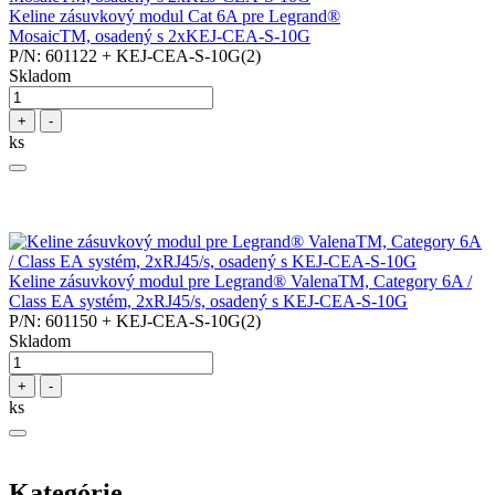
Keline zásuvkový modul Cat 6A pre Legrand®
MosaicTM, osadený s 2xKEJ-CEA-S-10G
P/N: 601122 + KEJ-CEA-S-10G(2)
Skladom
+
-
ks
Keline zásuvkový modul pre Legrand® ValenaTM, Category 6A /
Class EA systém, 2xRJ45/s, osadený s KEJ-CEA-S-10G
P/N: 601150 + KEJ-CEA-S-10G(2)
Skladom
+
-
ks
Kategórie