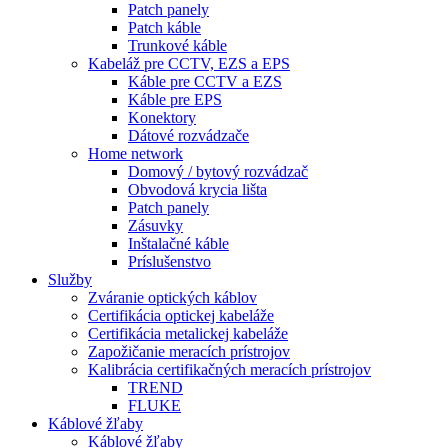
Patch panely
Patch káble
Trunkové káble
Kabeláž pre CCTV, EZS a EPS
Káble pre CCTV a EZS
Káble pre EPS
Konektory
Dátové rozvádzače
Home network
Domový / bytový rozvádzač
Obvodová krycia lišta
Patch panely
Zásuvky
Inštalačné káble
Príslušenstvo
Služby
Zváranie optických káblov
Certifikácia optickej kabeláže
Certifikácia metalickej kabeláže
Zapožičanie meracích prístrojov
Kalibrácia certifikačných meracích prístrojov
TREND
FLUKE
Káblové žľaby
Káblové žľaby