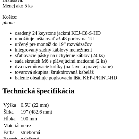
Bratislava:
Menej ako 5 ks
Košice:
phone
osadený 24 keystone jackmi KEJ-C8-S-HD
umožňuje inštalovať až 48 portov na 1U
určený pre montáž do 19” rozvádzačov
integrovaný zadný káblový menežment
sťahovacie pásky na uchytenie káblov (24 ks)
sada skrutiek M6 s plávajúcimi maticami (2 ks)
dva uzemňovacie kolíky (na ľavej a pravej strane)
tovarová skupina: štruktúrovaná kabeláž
balenie obsahuje popisovaciu lištu KEP-PRINT-HD
Technická špecifikácia
Výška
0,5U (22 mm)
Šírka
19” (482,6 mm)
Hĺbka
100 mm
Materiál
nerez
Farba
strieborná