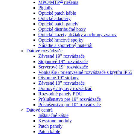
®
MPO/MTP
​ riešenia
Pigtaily
Optické patch káble
Optické adaptéry
Optické patch panely
Optické distribučné boxy
Optické kazety, držiaky a ochrany zvarov
Optické hrncové spojky
Náradie a spotrebný materiál
Dátové rozvádzače
Závesné 19" rozvádzače
Stojanové 19" rozvádzače
Serverové 19" rozvádzače
Vonkajšie / priemyselné rozvádzače s krytím IP55
Otvorené 19" stojany
Závesné 10" rozvádzače
Domový / bytový rozvádzač
Rozvodné panely PDU
Príslušenstvo pre 19" rozvádzače
Príslušenstvo pre 10" rozvádzače
Dátové centrá
Inštalačné káble
Keystone moduly
Patch panely
Patch káble