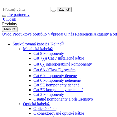
Zavrieť
Pre partnerov
0
Košík
Produkty
Menu
Úvod
Produktové portfólio
Výpredaj
O nás
Referencie
Aktuality a o
®
Štruktúrovaná kabeláž Keline
Metalická kabeláž
Cat 8 komponenty
Cat 7
a Cat 7 inštalačné káble
A
Cat 6
interoperabilné komponenty
A
Cat 6A / Class E
systém
A
Cat 6 komponenty tienené
Cat 6 komponenty netienené
Cat 5E komponenty tienené
Cat 5E komponenty netienené
Cat 3 komponenty
Ostatné komponenty a príslušenstvo
Optická kabeláž
Optické káble
Okonektorované optické káble