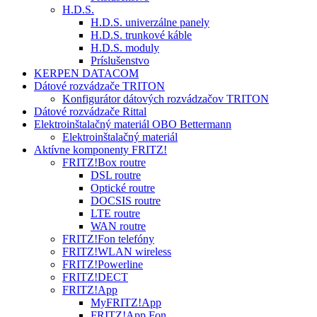
H.D.S.
H.D.S. univerzálne panely
H.D.S. trunkové káble
H.D.S. moduly
Príslušenstvo
KERPEN DATACOM
Dátové rozvádzače TRITON
Konfigurátor dátových rozvádzačov TRITON
Dátové rozvádzače Rittal
Elektroinštalačný materiál OBO Bettermann
Elektroinštalačný materiál
Aktívne komponenty FRITZ!
FRITZ!Box routre
DSL routre
Optické routre
DOCSIS routre
LTE routre
WAN routre
FRITZ!Fon telefóny
FRITZ!WLAN wireless
FRITZ!Powerline
FRITZ!DECT
FRITZ!App
MyFRITZ!App
FRITZ!App Fon