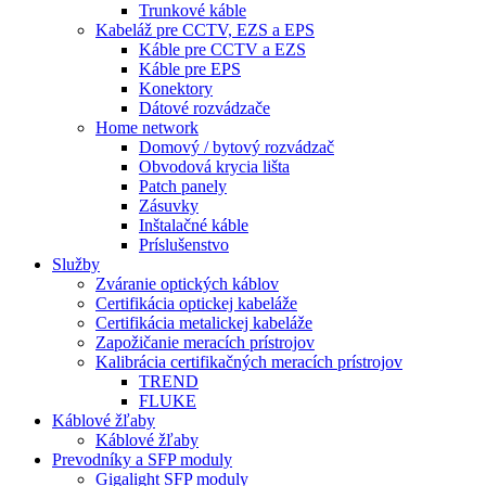
Trunkové káble
Kabeláž pre CCTV, EZS a EPS
Káble pre CCTV a EZS
Káble pre EPS
Konektory
Dátové rozvádzače
Home network
Domový / bytový rozvádzač
Obvodová krycia lišta
Patch panely
Zásuvky
Inštalačné káble
Príslušenstvo
Služby
Zváranie optických káblov
Certifikácia optickej kabeláže
Certifikácia metalickej kabeláže
Zapožičanie meracích prístrojov
Kalibrácia certifikačných meracích prístrojov
TREND
FLUKE
Káblové žľaby
Káblové žľaby
Prevodníky a SFP moduly
Gigalight SFP moduly