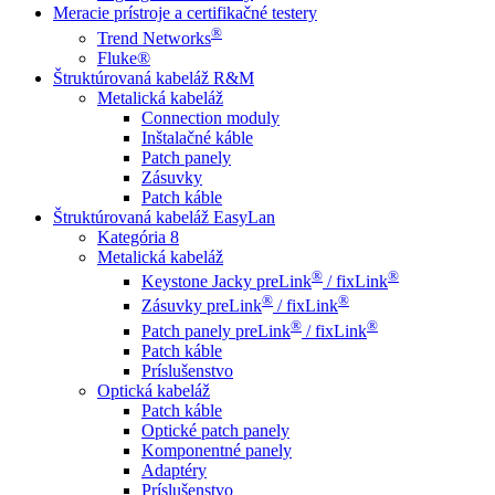
Meracie prístroje a certifikačné testery
®
Trend Networks
Fluke®
Štruktúrovaná kabeláž R&M
Metalická kabeláž
Connection moduly
Inštalačné káble
Patch panely
Zásuvky
Patch káble
Štruktúrovaná kabeláž EasyLan
Kategória 8
Metalická kabeláž
®
®
Keystone Jacky preLink
/ fixLink
®
®
Zásuvky preLink
/ fixLink
®
®
Patch panely preLink
/ fixLink
Patch káble
Príslušenstvo
Optická kabeláž
Patch káble
Optické patch panely
Komponentné panely
Adaptéry
Príslušenstvo