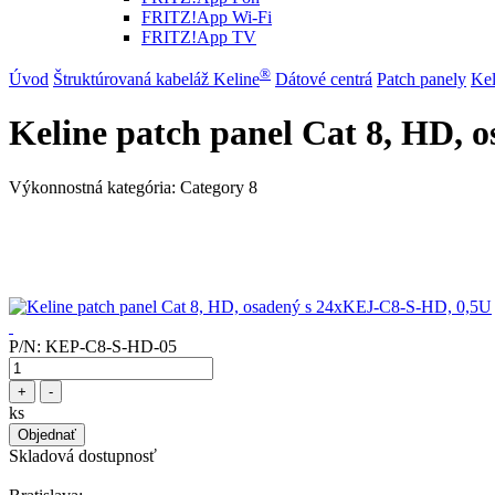
FRITZ!App Wi-Fi
FRITZ!App TV
®
Úvod
Štruktúrovaná kabeláž Keline
Dátové centrá
Patch panely
Kel
Keline patch panel Cat 8, HD,
Výkonnostná kategória: Category 8
P/N:
KEP-C8-S-HD-05
+
-
ks
Objednať
Skladová dostupnosť