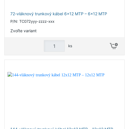
72-vláknový trunkový kábel 6x12 MTP – 6x12 MTP
P/N: TC072yyy-zzzz-xxx
Zvoľte variant
ks