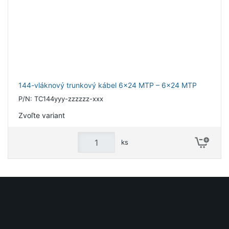
144-vláknový trunkový kábel 6x24 MTP – 6x24 MTP
P/N: TC144yyy-zzzzzz-xxx
Zvoľte variant
ks