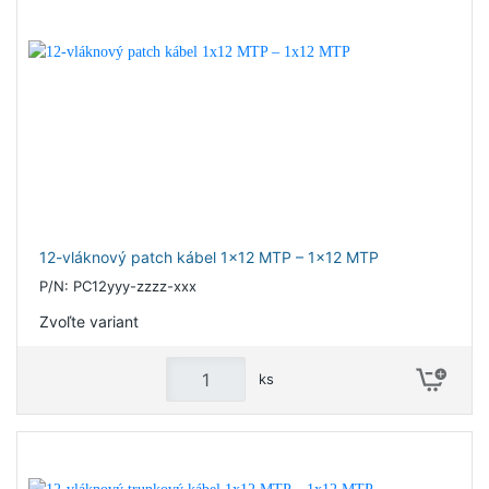
12-vláknový patch kábel 1x12 MTP – 1x12 MTP
P/N: PC12yyy-zzzz-xxx
Zvoľte variant
ks