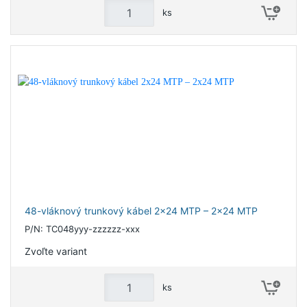
ks
48-vláknový trunkový kábel 2x24 MTP – 2x24 MTP
P/N: TC048yyy-zzzzzz-xxx
Zvoľte variant
ks