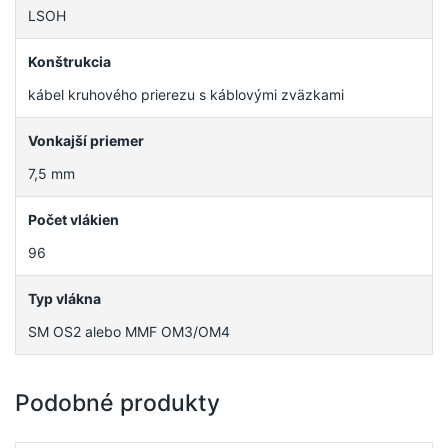
LSOH
Konštrukcia
kábel kruhového prierezu s káblovými zväzkami
Vonkajší priemer
7,5 mm
Počet vlákien
96
Typ vlákna
SM OS2 alebo MMF OM3/OM4
Podobné produkty