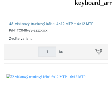
48-vláknový trunkový kábel 4x12 MTP – 4x12 MTP
P/N: TC048yyy-zzzz-xxx
Zvoľte variant
ks