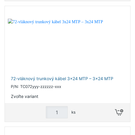
72-vláknový trunkový kábel 3x24 MTP – 3x24 MTP
P/N: TC072yyy-zzzzzz-xxx
Zvoľte variant
ks