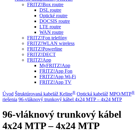
FRITZ!Box routre
DSL routre
Optické routre
DOCSIS routre
LTE routre
WAN routre
FRITZ!Fon telefóny
FRITZ!WLAN wireless
FRITZ!Powerline
FRITZ!DECT
FRITZ!App
MyFRITZ!App
FRITZ!App Fon
FRITZ!App Wi-Fi
FRITZ!App TV
®
®
Úvod
Štruktúrovaná kabeláž Keline
Optická kabeláž
MPO/MTP
riešenia
96-vláknový trunkový kábel 4x24 MTP – 4x24 MTP
96-vláknový trunkový kábel
4x24 MTP – 4x24 MTP