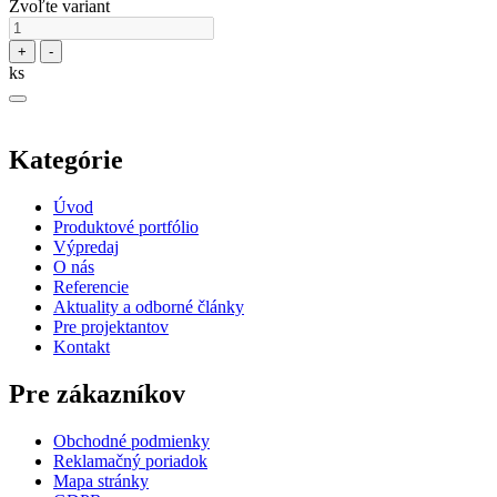
Zvoľte variant
+
-
ks
Kategórie
Úvod
Produktové portfólio
Výpredaj
O nás
Referencie
Aktuality a odborné články
Pre projektantov
Kontakt
Pre zákazníkov
Obchodné podmienky
Reklamačný poriadok
Mapa stránky