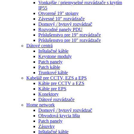
Vonkajšie / priemyselné rozvádzače s krytím
IP55
Otvorené 19" stojany
Závesné 10" rozvádzače
Domový / bytový rozvádzač
Rozvodné panely PDU
Príslušenstvo pre 19" rozvádzače
Príslušenstvo pre 10" rozvádzače
Dátové centrá
Inštalačné káble
Keystone moduly
Patch panely
Patch káble
Trunkové káble
Kabeláž pre CCTV, EZS a EPS
Káble pre CCTV a EZS
Káble pre EPS
Konektory
Dátové rozvádzače
Home network
Domový / bytový rozvádzač
Obvodová krycia lišta
Patch panely
Zásuvky
Inštalačné káble