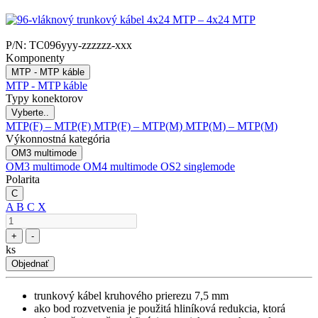
P/N:
TC096yyy-zzzzzz-xxx
Komponenty
MTP - MTP káble
MTP - MTP káble
Typy konektorov
Vyberte..
MTP(F) – MTP(F)
MTP(F) – MTP(M)
MTP(M) – MTP(M)
Výkonnostná kategória
OM3 multimode
OM3 multimode
OM4 multimode
OS2 singlemode
Polarita
C
A
B
C
X
+
-
ks
Objednať
trunkový kábel kruhového prierezu 7,5 mm
ako bod rozvetvenia je použitá hliníková redukcia, ktorá