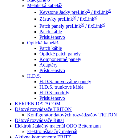
Metalická kabeláž
®
®
Keystone Jacky preLink
/ fixLink
®
®
Zásuvky preLink
/ fixLink
®
®
Patch panely preLink
/ fixLink
Patch káble
Príslušenstvo
Optická kabeláž
Patch káble
Optické patch panely
Komponentné panely
Adaptéry
Príslušenstvo
H.D.S.
H.D.S. univerzálne panely
H.D.S. trunkové káble
H.D.S. moduly
Príslušenstvo
KERPEN DATACOM
Dátové rozvádzače TRITON
Konfigurátor dátových rozvádzačov TRITON
Dátové rozvádzače Rittal
Elektroinštalačný materiál OBO Bettermann
Elektroinštalačný materiál
Aktívne komponenty FRITZ!