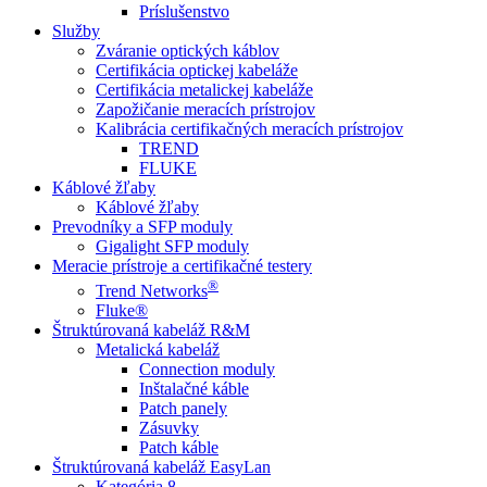
Príslušenstvo
Služby
Zváranie optických káblov
Certifikácia optickej kabeláže
Certifikácia metalickej kabeláže
Zapožičanie meracích prístrojov
Kalibrácia certifikačných meracích prístrojov
TREND
FLUKE
Káblové žľaby
Káblové žľaby
Prevodníky a SFP moduly
Gigalight SFP moduly
Meracie prístroje a certifikačné testery
®
Trend Networks
Fluke®
Štruktúrovaná kabeláž R&M
Metalická kabeláž
Connection moduly
Inštalačné káble
Patch panely
Zásuvky
Patch káble
Štruktúrovaná kabeláž EasyLan
Kategória 8