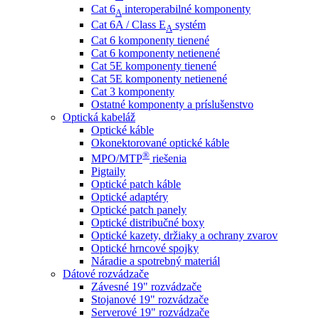
Cat 6
interoperabilné komponenty
A
Cat 6A / Class E
systém
A
Cat 6 komponenty tienené
Cat 6 komponenty netienené
Cat 5E komponenty tienené
Cat 5E komponenty netienené
Cat 3 komponenty
Ostatné komponenty a príslušenstvo
Optická kabeláž
Optické káble
Okonektorované optické káble
®
MPO/MTP
​ riešenia
Pigtaily
Optické patch káble
Optické adaptéry
Optické patch panely
Optické distribučné boxy
Optické kazety, držiaky a ochrany zvarov
Optické hrncové spojky
Náradie a spotrebný materiál
Dátové rozvádzače
Závesné 19" rozvádzače
Stojanové 19" rozvádzače
Serverové 19" rozvádzače