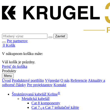
Zavrieť
Pre partnerov
0
Košík
V nákupnom košíku máte:
Váš košík je prázdny.
Prejsť do košíka
Produkty
Menu
Úvod
Produktové portfólio
Výpredaj
O nás
Referencie
Aktuality a
odborné články
Pre projektantov
Kontakt
®
Štruktúrovaná kabeláž Keline
Metalická kabeláž
Cat 8 komponenty
Cat 7
a Cat 7 inštalačné káble
A