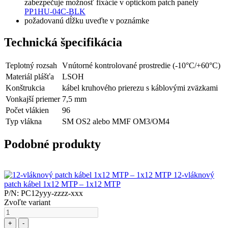
zabezpečuje možnosť fixácie v optickom patch panely
PP1HU-04C-BLK
požadovanú dĺžku uveďte v poznámke
Technická špecifikácia
Teplotný rozsah
Vnútorné kontrolované prostredie (-10°C/+60°C)
Materiál plášťa
LSOH
Konštrukcia
kábel kruhového prierezu s káblovými zväzkami
Vonkajší priemer
7,5 mm
Počet vlákien
96
Typ vlákna
SM OS2 alebo MMF OM3/OM4
Podobné produkty
12-vláknový
patch kábel 1x12 MTP – 1x12 MTP
P/N: PC12yyy-zzzz-xxx
Zvoľte variant
+
-