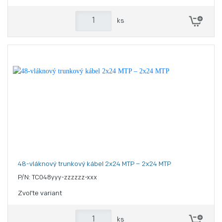
ks
48-vláknový trunkový kábel 2x24 MTP – 2x24 MTP
P/N: TC048yyy-zzzzzz-xxx
Zvoľte variant
ks