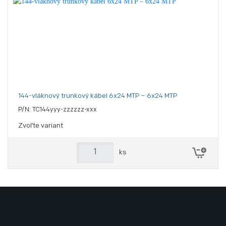
144-vláknový trunkový kábel 6x24 MTP – 6x24 MTP
P/N: TC144yyy-zzzzzz-xxx
Zvoľte variant
ks