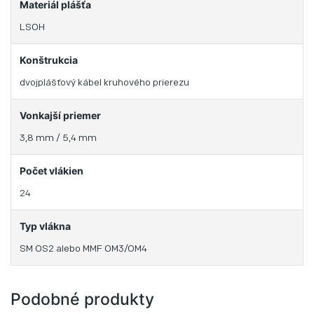
Materiál plášťa
LSOH
Konštrukcia
dvojplášťový kábel kruhového prierezu
Vonkajší priemer
3,8 mm / 5,4 mm
Počet vlákien
24
Typ vlákna
SM OS2 alebo MMF OM3/OM4
Podobné produkty