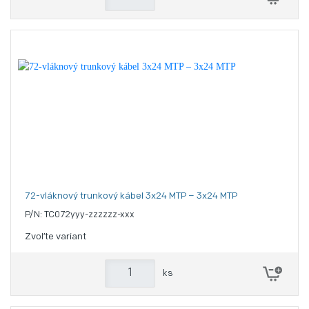
72-vláknový trunkový kábel 3x24 MTP – 3x24 MTP
P/N: TC072yyy-zzzzzz-xxx
Zvoľte variant
ks