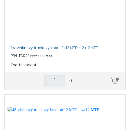
24-vláknový trunkový kábel 2x12 MTP – 2x12 MTP
P/N: TC024yyy-zzzz-xxx
Zvoľte variant
ks