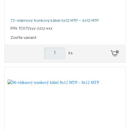
72-vláknový trunkový kábel 6x12 MTP – 6x12 MTP
P/N: TC072yyy-zzzz-xxx
Zvoľte variant
ks