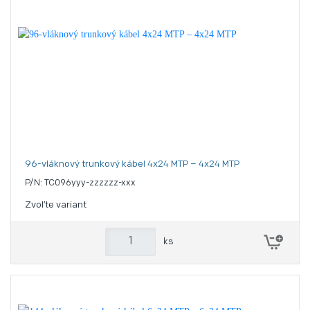
96-vláknový trunkový kábel 4x24 MTP – 4x24 MTP
P/N: TC096yyy-zzzzzz-xxx
Zvoľte variant
ks