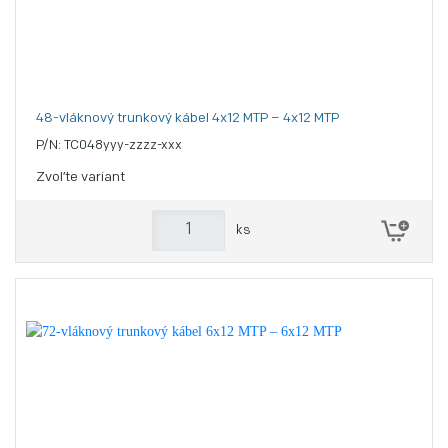
48-vláknový trunkový kábel 4x12 MTP – 4x12 MTP
P/N: TC048yyy-zzzz-xxx
Zvoľte variant
ks