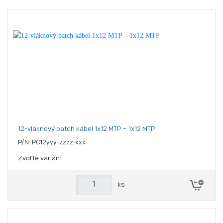
12-vláknový patch kábel 1x12 MTP – 1x12 MTP
P/N: PC12yyy-zzzz-xxx
Zvoľte variant
ks