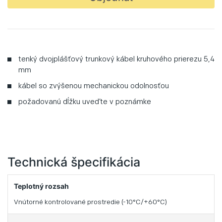
tenký dvojplášťový trunkový kábel kruhového prierezu 5,4
mm
kábel so zvýšenou mechanickou odolnosťou
požadovanú dĺžku uveďte v poznámke
Technická špecifikácia
Teplotný rozsah
Vnútorné kontrolované prostredie (-10°C/+60°C)