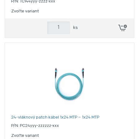
P/N: TC144yyy-zzzz-xxx
Zvoľte variant
ks
24-vláknový patch kábel 1x24 MTP – 1x24 MTP
P/N: PC24yyy-zzzzzz-xxx
Zvoľte variant