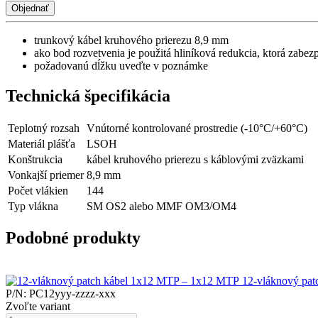
Objednať
trunkový kábel kruhového prierezu 8,9 mm
ako bod rozvetvenia je použitá hliníková redukcia, ktorá zabe
požadovanú dĺžku uveďte v poznámke
Technická špecifikácia
Teplotný rozsah
Vnútorné kontrolované prostredie (-10°C/+60°C)
Materiál plášťa
LSOH
Konštrukcia
kábel kruhového prierezu s káblovými zväzkami
Vonkajší priemer
8,9 mm
Počet vlákien
144
Typ vlákna
SM OS2 alebo MMF OM3/OM4
Podobné produkty
12-vláknový pa
P/N: PC12yyy-zzzz-xxx
Zvoľte variant