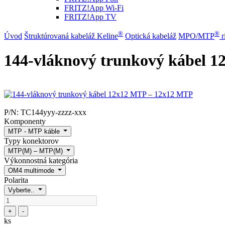
FRITZ!App Wi-Fi
FRITZ!App TV
®
®
Úvod
Štruktúrovaná kabeláž Keline
Optická kabeláž
MPO/MTP
​ 
144-vláknový trunkový kábel 
P/N:
TC144yyy-zzzz-xxx
Komponenty
MTP - MTP káble
Typy konektorov
MTP(M) – MTP(M)
Výkonnostná kategória
OM4 multimode
Polarita
Vyberte..
+
-
ks