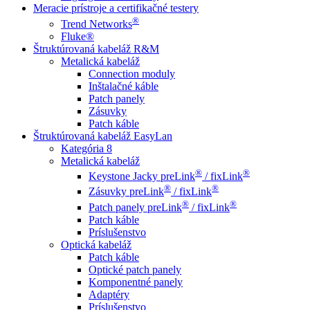
Meracie prístroje a certifikačné testery
®
Trend Networks
Fluke®
Štruktúrovaná kabeláž R&M
Metalická kabeláž
Connection moduly
Inštalačné káble
Patch panely
Zásuvky
Patch káble
Štruktúrovaná kabeláž EasyLan
Kategória 8
Metalická kabeláž
®
®
Keystone Jacky preLink
/ fixLink
®
®
Zásuvky preLink
/ fixLink
®
®
Patch panely preLink
/ fixLink
Patch káble
Príslušenstvo
Optická kabeláž
Patch káble
Optické patch panely
Komponentné panely
Adaptéry
Príslušenstvo