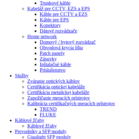
Trunkové káble
Kabeláž pre CCTV, EZS a EPS
Káble pre CCTV a EZS
Káble pre EPS
Konektory
Dátové rozvádzače
Home network
Domový / bytový rozvádzač
Obvodová krycia lišta
Patch panely
Zásuvky
Inštalačné káble
Príslušenstvo
Služby
Zváranie optických káblov
Certifikácia optickej kabeláže
Certifikácia metalickej kabeláže
Zapožičanie meracích prístrojov
Kalibrácia certifikačných meracích prístrojov
TREND
FLUKE
Káblové žľaby
Káblové žľaby
Prevodníky a SFP moduly
Gigalight SFP moduly