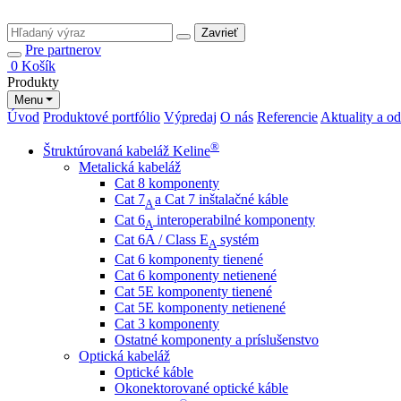
Zavrieť
Pre partnerov
0
Košík
Produkty
Menu
Úvod
Produktové portfólio
Výpredaj
O nás
Referencie
Aktuality a o
®
Štruktúrovaná kabeláž Keline
Metalická kabeláž
Cat 8 komponenty
Cat 7
a Cat 7 inštalačné káble
A
Cat 6
interoperabilné komponenty
A
Cat 6A / Class E
systém
A
Cat 6 komponenty tienené
Cat 6 komponenty netienené
Cat 5E komponenty tienené
Cat 5E komponenty netienené
Cat 3 komponenty
Ostatné komponenty a príslušenstvo
Optická kabeláž
Optické káble
Okonektorované optické káble