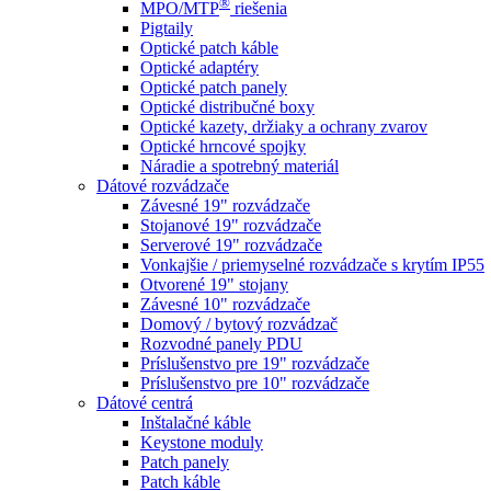
®
MPO/MTP
​ riešenia
Pigtaily
Optické patch káble
Optické adaptéry
Optické patch panely
Optické distribučné boxy
Optické kazety, držiaky a ochrany zvarov
Optické hrncové spojky
Náradie a spotrebný materiál
Dátové rozvádzače
Závesné 19" rozvádzače
Stojanové 19" rozvádzače
Serverové 19" rozvádzače
Vonkajšie / priemyselné rozvádzače s krytím IP55
Otvorené 19" stojany
Závesné 10" rozvádzače
Domový / bytový rozvádzač
Rozvodné panely PDU
Príslušenstvo pre 19" rozvádzače
Príslušenstvo pre 10" rozvádzače
Dátové centrá
Inštalačné káble
Keystone moduly
Patch panely
Patch káble