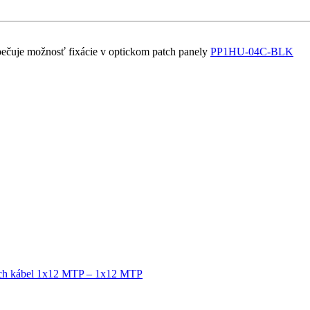
zpečuje možnosť fixácie v optickom patch panely
PP1HU-04C-BLK
tch kábel 1x12 MTP – 1x12 MTP