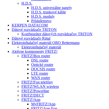
H.D.S.
H.D.S. univerzálne panely
H.D.S. trunkové káble
H.D.S. moduly
Príslušenstvo
KERPEN DATACOM
Dátové rozvádzače TRITON
Konfigurátor dátových rozvádzačov TRITON
Dátové rozvádzače Rittal
Elektroinštalačný materiál OBO Bettermann
Elektroinštalačný materiál
Aktívne komponenty FRITZ!
FRITZ!Box routre
DSL routre
Optické routre
DOCSIS routre
LTE routre
WAN routre
FRITZ!Fon telefóny
FRITZ!WLAN wireless
FRITZ!Powerline
FRITZ!DECT
FRITZ!App
MyFRITZ!App
FRITZ!App Fon