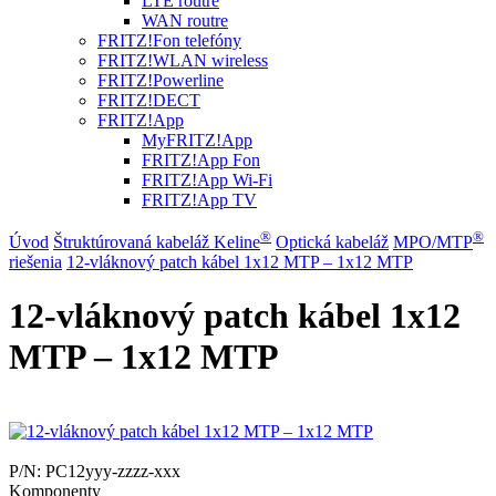
LTE routre
WAN routre
FRITZ!Fon telefóny
FRITZ!WLAN wireless
FRITZ!Powerline
FRITZ!DECT
FRITZ!App
MyFRITZ!App
FRITZ!App Fon
FRITZ!App Wi-Fi
FRITZ!App TV
®
®
Úvod
Štruktúrovaná kabeláž Keline
Optická kabeláž
MPO/MTP
riešenia
12-vláknový patch kábel 1x12 MTP – 1x12 MTP
12-vláknový patch kábel 1x12
MTP – 1x12 MTP
P/N:
PC12yyy-zzzz-xxx
Komponenty