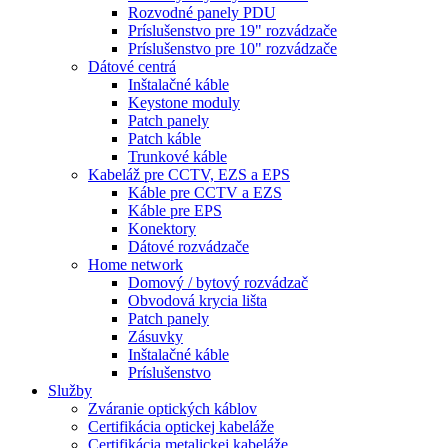
Rozvodné panely PDU
Príslušenstvo pre 19" rozvádzače
Príslušenstvo pre 10" rozvádzače
Dátové centrá
Inštalačné káble
Keystone moduly
Patch panely
Patch káble
Trunkové káble
Kabeláž pre CCTV, EZS a EPS
Káble pre CCTV a EZS
Káble pre EPS
Konektory
Dátové rozvádzače
Home network
Domový / bytový rozvádzač
Obvodová krycia lišta
Patch panely
Zásuvky
Inštalačné káble
Príslušenstvo
Služby
Zváranie optických káblov
Certifikácia optickej kabeláže
Certifikácia metalickej kabeláže