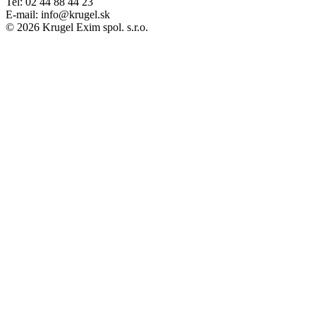
Tel: 02 44 88 44 23
E-mail: info@krugel.sk
© 2026 Krugel Exim spol. s.r.o.