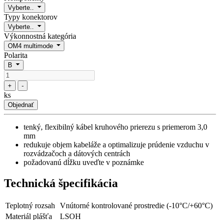
Vyberte..
Typy konektorov
Vyberte..
Výkonnostná kategória
OM4 multimode
Polarita
B
+
-
ks
Objednať
tenký, flexibilný kábel kruhového prierezu s priemerom 3,0
mm
redukuje objem kabeláže a optimalizuje prúdenie vzduchu v
rozvádzačoch a dátových centrách
požadovanú dĺžku uveďte v poznámke
Technická špecifikácia
Teplotný rozsah
Vnútorné kontrolované prostredie (-10°C/+60°C)
Materiál plášťa
LSOH