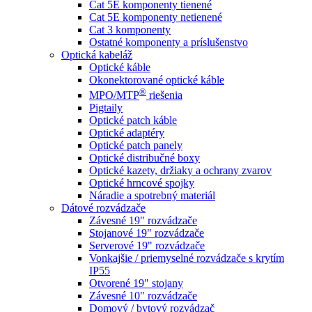
Cat 5E komponenty tienené
Cat 5E komponenty netienené
Cat 3 komponenty
Ostatné komponenty a príslušenstvo
Optická kabeláž
Optické káble
Okonektorované optické káble
®
MPO/MTP
​ riešenia
Pigtaily
Optické patch káble
Optické adaptéry
Optické patch panely
Optické distribučné boxy
Optické kazety, držiaky a ochrany zvarov
Optické hrncové spojky
Náradie a spotrebný materiál
Dátové rozvádzače
Závesné 19" rozvádzače
Stojanové 19" rozvádzače
Serverové 19" rozvádzače
Vonkajšie / priemyselné rozvádzače s krytím
IP55
Otvorené 19" stojany
Závesné 10" rozvádzače
Domový / bytový rozvádzač