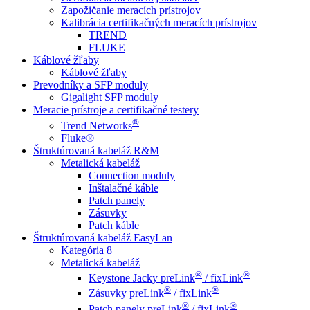
Zapožičanie meracích prístrojov
Kalibrácia certifikačných meracích prístrojov
TREND
FLUKE
Káblové žľaby
Káblové žľaby
Prevodníky a SFP moduly
Gigalight SFP moduly
Meracie prístroje a certifikačné testery
®
Trend Networks
Fluke®
Štruktúrovaná kabeláž R&M
Metalická kabeláž
Connection moduly
Inštalačné káble
Patch panely
Zásuvky
Patch káble
Štruktúrovaná kabeláž EasyLan
Kategória 8
Metalická kabeláž
®
®
Keystone Jacky preLink
/ fixLink
®
®
Zásuvky preLink
/ fixLink
®
®
Patch panely preLink
/ fixLink