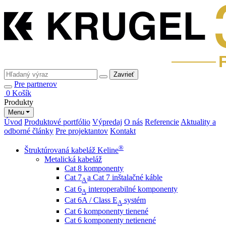
Zavrieť
Pre partnerov
0
Košík
Produkty
Menu
Úvod
Produktové portfólio
Výpredaj
O nás
Referencie
Aktuality a
odborné články
Pre projektantov
Kontakt
®
Štruktúrovaná kabeláž Keline
Metalická kabeláž
Cat 8 komponenty
Cat 7
a Cat 7 inštalačné káble
A
Cat 6
interoperabilné komponenty
A
Cat 6A / Class E
systém
A
Cat 6 komponenty tienené
Cat 6 komponenty netienené