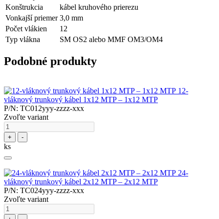
Konštrukcia
kábel kruhového prierezu
Vonkajší priemer
3,0 mm
Počet vlákien
12
Typ vlákna
SM OS2 alebo MMF OM3/OM4
Podobné produkty
12-
vláknový trunkový kábel 1x12 MTP – 1x12 MTP
P/N: TC012yyy-zzzz-xxx
Zvoľte variant
+
-
ks
24-
vláknový trunkový kábel 2x12 MTP – 2x12 MTP
P/N: TC024yyy-zzzz-xxx
Zvoľte variant