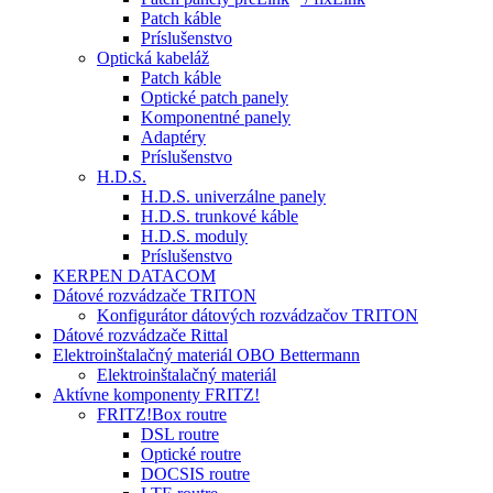
Patch káble
Príslušenstvo
Optická kabeláž
Patch káble
Optické patch panely
Komponentné panely
Adaptéry
Príslušenstvo
H.D.S.
H.D.S. univerzálne panely
H.D.S. trunkové káble
H.D.S. moduly
Príslušenstvo
KERPEN DATACOM
Dátové rozvádzače TRITON
Konfigurátor dátových rozvádzačov TRITON
Dátové rozvádzače Rittal
Elektroinštalačný materiál OBO Bettermann
Elektroinštalačný materiál
Aktívne komponenty FRITZ!
FRITZ!Box routre
DSL routre
Optické routre
DOCSIS routre