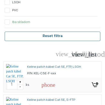
LSOH
PVC
Iba skladom
Reset filtra
Keline patch kábel Cat 5E, FTP, LSOH
P/N: KEL-C5E-F-xxx
+
phone
ks
-
Keline patch kábel Cat 5E, S-FTP