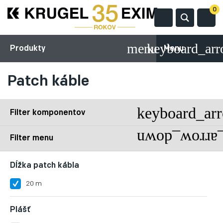
0
Produkty
Menu
Patch káble
Filter komponentov
Filter menu
Dĺžka patch kábla
20 m
Plášť