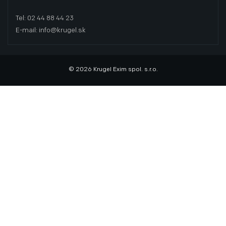
Tel: 02 44 88 44 23
E-mail: info@krugel.sk
© 2026 Krugel Exim spol. s.r.o.