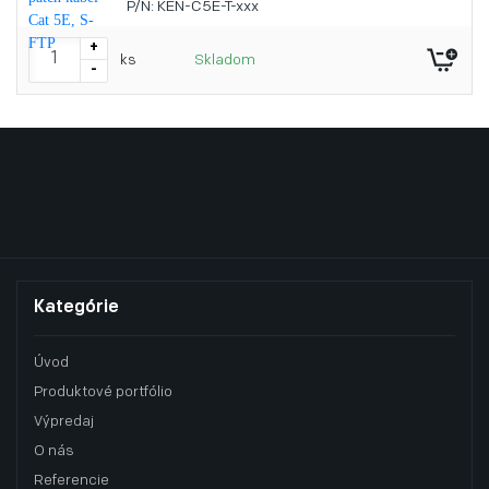
P/N: KEN-C5E-T-xxx
+
ks
Skladom
-
Kategórie
Úvod
Produktové portfólio
Výpredaj
O nás
Referencie