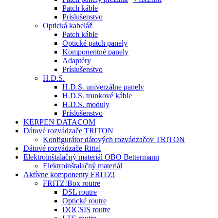
Patch káble
Príslušenstvo
Optická kabeláž
Patch káble
Optické patch panely
Komponentné panely
Adaptéry
Príslušenstvo
H.D.S.
H.D.S. univerzálne panely
H.D.S. trunkové káble
H.D.S. moduly
Príslušenstvo
KERPEN DATACOM
Dátové rozvádzače TRITON
Konfigurátor dátových rozvádzačov TRITON
Dátové rozvádzače Rittal
Elektroinštalačný materiál OBO Bettermann
Elektroinštalačný materiál
Aktívne komponenty FRITZ!
FRITZ!Box routre
DSL routre
Optické routre
DOCSIS routre