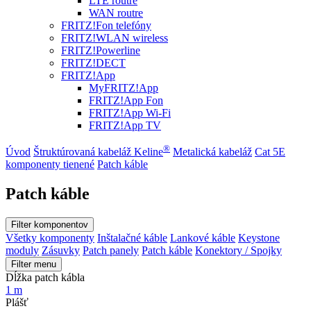
LTE routre
WAN routre
FRITZ!Fon telefóny
FRITZ!WLAN wireless
FRITZ!Powerline
FRITZ!DECT
FRITZ!App
MyFRITZ!App
FRITZ!App Fon
FRITZ!App Wi-Fi
FRITZ!App TV
®
Úvod
Štruktúrovaná kabeláž Keline
Metalická kabeláž
Cat 5E
komponenty tienené
Patch káble
Patch káble
Filter komponentov
Všetky komponenty
Inštalačné káble
Lankové káble
Keystone
moduly
Zásuvky
Patch panely
Patch káble
Konektory / Spojky
Filter menu
Dĺžka patch kábla
1 m
Plášť