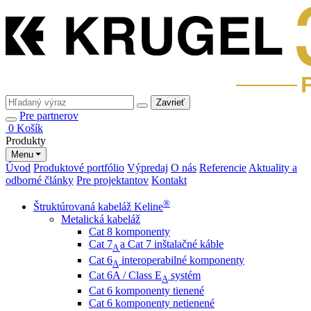
Zavrieť
Pre partnerov
0
Košík
Produkty
Menu
Úvod
Produktové portfólio
Výpredaj
O nás
Referencie
Aktuality a
odborné články
Pre projektantov
Kontakt
®
Štruktúrovaná kabeláž Keline
Metalická kabeláž
Cat 8 komponenty
Cat 7
a Cat 7 inštalačné káble
A
Cat 6
interoperabilné komponenty
A
Cat 6A / Class E
systém
A
Cat 6 komponenty tienené
Cat 6 komponenty netienené