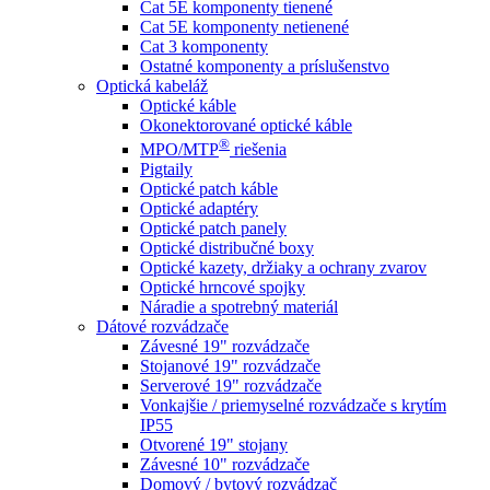
Cat 5E komponenty tienené
Cat 5E komponenty netienené
Cat 3 komponenty
Ostatné komponenty a príslušenstvo
Optická kabeláž
Optické káble
Okonektorované optické káble
®
MPO/MTP
​ riešenia
Pigtaily
Optické patch káble
Optické adaptéry
Optické patch panely
Optické distribučné boxy
Optické kazety, držiaky a ochrany zvarov
Optické hrncové spojky
Náradie a spotrebný materiál
Dátové rozvádzače
Závesné 19" rozvádzače
Stojanové 19" rozvádzače
Serverové 19" rozvádzače
Vonkajšie / priemyselné rozvádzače s krytím
IP55
Otvorené 19" stojany
Závesné 10" rozvádzače
Domový / bytový rozvádzač