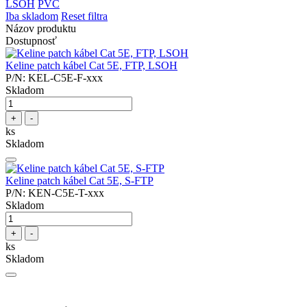
LSOH
PVC
Iba skladom
Reset filtra
Názov produktu
Dostupnosť
Keline patch kábel Cat 5E, FTP, LSOH
P/N: KEL-C5E-F-xxx
Skladom
+
-
ks
Skladom
Keline patch kábel Cat 5E, S-FTP
P/N: KEN-C5E-T-xxx
Skladom
+
-
ks
Skladom