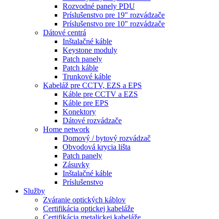
Rozvodné panely PDU
Príslušenstvo pre 19" rozvádzače
Príslušenstvo pre 10" rozvádzače
Dátové centrá
Inštalačné káble
Keystone moduly
Patch panely
Patch káble
Trunkové káble
Kabeláž pre CCTV, EZS a EPS
Káble pre CCTV a EZS
Káble pre EPS
Konektory
Dátové rozvádzače
Home network
Domový / bytový rozvádzač
Obvodová krycia lišta
Patch panely
Zásuvky
Inštalačné káble
Príslušenstvo
Služby
Zváranie optických káblov
Certifikácia optickej kabeláže
Certifikácia metalickej kabeláže