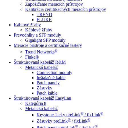
Zapožičanie meracích prístrojov
Kalibrácia certifikačných meracích prístrojov
TREND
FLUKE
Káblové žľaby
Káblové žľaby
Prevodníky a SFP moduly
Gigalight SFP moduly
Meracie prístroje a certifikačné testery
®
Trend Networks
Fluke®
Štruktúrovaná kabeláž R&M
Metalická kabeláž
Connection moduly
Inštalačné káble
Patch panely
Zásuvky
Patch káble
Štruktúrovaná kabeláž EasyLan
Kategória 8
Metalická kabeláž
®
®
Keystone Jacky preLink
/ fixLink
®
®
Zásuvky preLink
/ fixLink
®
®
Patch panely preLink
/ fixLink