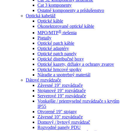
Cat 3 komponenty
Ostatné komponenty a príslušenstvo
Optická kabeláž
Optické káble
Okonektorované optické káble
®
MPO/MTP
​ riešenia
Pigtaily
Optické patch káble
Optické adaptéry
Optické patch panely
Optické distribučné boxy
Optické kazety, držiaky a ochrany zvarov
Optické hrncové spojky
Náradie a spotrebný materiál
Dátové rozvádzače
Závesné 19" rozvádzače
Stojanové 19" rozvádzače
Serverové 19" rozvádzače
Vonkajšie / priemyselné rozvádzače s krytím
IP55
Otvorené 19" stojany
Závesné 10" rozvádzače
Domový / bytový rozvádzač
Rozvodné panely PDU