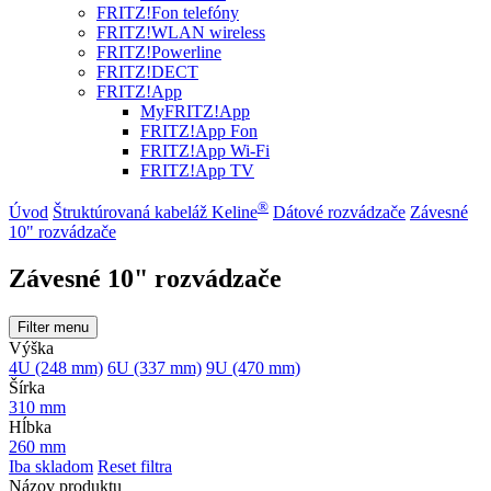
FRITZ!Fon telefóny
FRITZ!WLAN wireless
FRITZ!Powerline
FRITZ!DECT
FRITZ!App
MyFRITZ!App
FRITZ!App Fon
FRITZ!App Wi-Fi
FRITZ!App TV
®
Úvod
Štruktúrovaná kabeláž Keline
Dátové rozvádzače
Závesné
10" rozvádzače
Závesné 10" rozvádzače
Filter menu
Výška
4U (248 mm)
6U (337 mm)
9U (470 mm)
Šírka
310 mm
Hĺbka
260 mm
Iba skladom
Reset filtra
Názov produktu