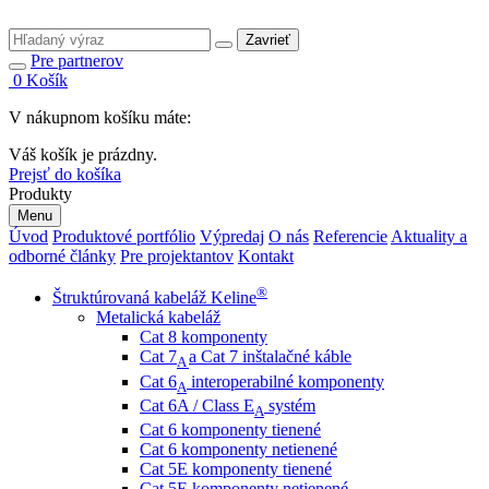
Zavrieť
Pre partnerov
0
Košík
V nákupnom košíku máte:
Váš košík je prázdny.
Prejsť do košíka
Produkty
Menu
Úvod
Produktové portfólio
Výpredaj
O nás
Referencie
Aktuality a
odborné články
Pre projektantov
Kontakt
®
Štruktúrovaná kabeláž Keline
Metalická kabeláž
Cat 8 komponenty
Cat 7
a Cat 7 inštalačné káble
A
Cat 6
interoperabilné komponenty
A
Cat 6A / Class E
systém
A
Cat 6 komponenty tienené
Cat 6 komponenty netienené
Cat 5E komponenty tienené
Cat 5E komponenty netienené