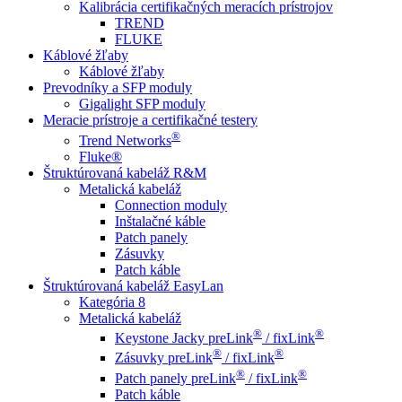
Kalibrácia certifikačných meracích prístrojov
TREND
FLUKE
Káblové žľaby
Káblové žľaby
Prevodníky a SFP moduly
Gigalight SFP moduly
Meracie prístroje a certifikačné testery
®
Trend Networks
Fluke®
Štruktúrovaná kabeláž R&M
Metalická kabeláž
Connection moduly
Inštalačné káble
Patch panely
Zásuvky
Patch káble
Štruktúrovaná kabeláž EasyLan
Kategória 8
Metalická kabeláž
®
®
Keystone Jacky preLink
/ fixLink
®
®
Zásuvky preLink
/ fixLink
®
®
Patch panely preLink
/ fixLink
Patch káble