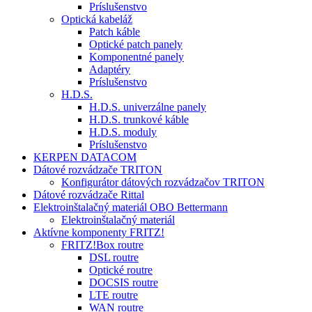
Príslušenstvo
Optická kabeláž
Patch káble
Optické patch panely
Komponentné panely
Adaptéry
Príslušenstvo
H.D.S.
H.D.S. univerzálne panely
H.D.S. trunkové káble
H.D.S. moduly
Príslušenstvo
KERPEN DATACOM
Dátové rozvádzače TRITON
Konfigurátor dátových rozvádzačov TRITON
Dátové rozvádzače Rittal
Elektroinštalačný materiál OBO Bettermann
Elektroinštalačný materiál
Aktívne komponenty FRITZ!
FRITZ!Box routre
DSL routre
Optické routre
DOCSIS routre
LTE routre
WAN routre