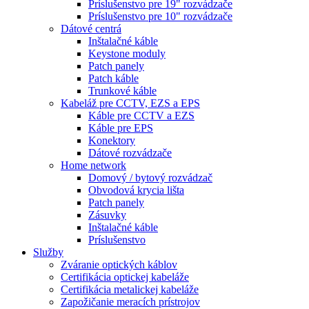
Príslušenstvo pre 19" rozvádzače
Príslušenstvo pre 10" rozvádzače
Dátové centrá
Inštalačné káble
Keystone moduly
Patch panely
Patch káble
Trunkové káble
Kabeláž pre CCTV, EZS a EPS
Káble pre CCTV a EZS
Káble pre EPS
Konektory
Dátové rozvádzače
Home network
Domový / bytový rozvádzač
Obvodová krycia lišta
Patch panely
Zásuvky
Inštalačné káble
Príslušenstvo
Služby
Zváranie optických káblov
Certifikácia optickej kabeláže
Certifikácia metalickej kabeláže
Zapožičanie meracích prístrojov