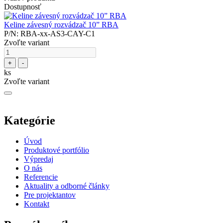
Dostupnosť
Keline závesný rozvádzač 10” RBA
P/N: RBA-xx-AS3-CAY-C1
Zvoľte variant
+
-
ks
Zvoľte variant
Kategórie
Úvod
Produktové portfólio
Výpredaj
O nás
Referencie
Aktuality a odborné články
Pre projektantov
Kontakt