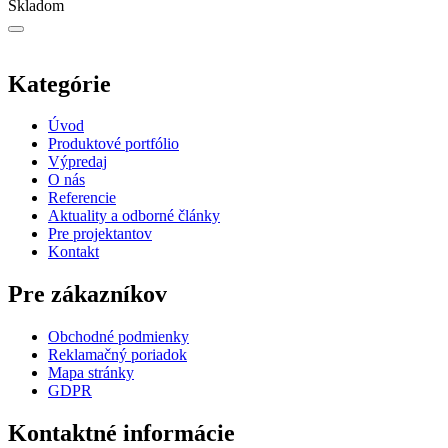
Skladom
Kategórie
Úvod
Produktové portfólio
Výpredaj
O nás
Referencie
Aktuality a odborné články
Pre projektantov
Kontakt
Pre zákazníkov
Obchodné podmienky
Reklamačný poriadok
Mapa stránky
GDPR
Kontaktné informácie