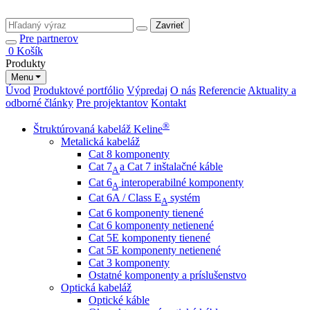
Zavrieť
Pre partnerov
0
Košík
Produkty
Menu
Úvod
Produktové portfólio
Výpredaj
O nás
Referencie
Aktuality a
odborné články
Pre projektantov
Kontakt
®
Štruktúrovaná kabeláž Keline
Metalická kabeláž
Cat 8 komponenty
Cat 7
a Cat 7 inštalačné káble
A
Cat 6
interoperabilné komponenty
A
Cat 6A / Class E
systém
A
Cat 6 komponenty tienené
Cat 6 komponenty netienené
Cat 5E komponenty tienené
Cat 5E komponenty netienené
Cat 3 komponenty
Ostatné komponenty a príslušenstvo
Optická kabeláž
Optické káble