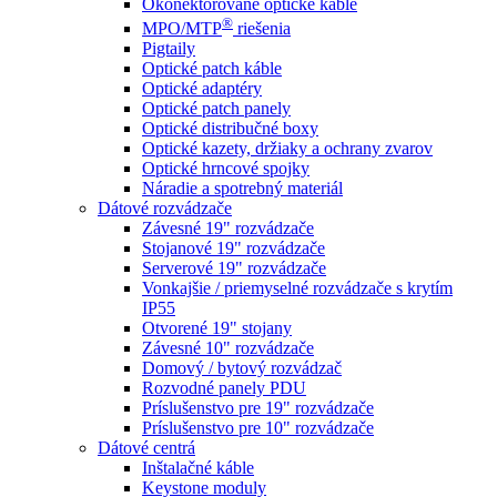
Okonektorované optické káble
®
MPO/MTP
​ riešenia
Pigtaily
Optické patch káble
Optické adaptéry
Optické patch panely
Optické distribučné boxy
Optické kazety, držiaky a ochrany zvarov
Optické hrncové spojky
Náradie a spotrebný materiál
Dátové rozvádzače
Závesné 19" rozvádzače
Stojanové 19" rozvádzače
Serverové 19" rozvádzače
Vonkajšie / priemyselné rozvádzače s krytím
IP55
Otvorené 19" stojany
Závesné 10" rozvádzače
Domový / bytový rozvádzač
Rozvodné panely PDU
Príslušenstvo pre 19" rozvádzače
Príslušenstvo pre 10" rozvádzače
Dátové centrá
Inštalačné káble
Keystone moduly