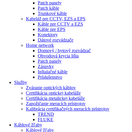
Patch panely
Patch káble
Trunkové káble
Kabeláž pre CCTV, EZS a EPS
Káble pre CCTV a EZS
Káble pre EPS
Konektory
Dátové rozvádzače
Home network
Domový / bytový rozvádzač
Obvodová krycia lišta
Patch panely
Zásuvky
Inštalačné káble
Príslušenstvo
Služby
Zváranie optických káblov
Certifikácia optickej kabeláže
Certifikácia metalickej kabeláže
Zapožičanie meracích prístrojov
Kalibrácia certifikačných meracích prístrojov
TREND
FLUKE
Káblové žľaby
Káblové žľaby