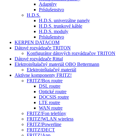
Adaptéry
Príslušenstvo
H.D.S.
H.D.S. univerzálne panely
H.D.S. trunkové káble
H.D.S. moduly
Príslušenstvo
KERPEN DATACOM
Dátové rozvádzače TRITON
Konfigurátor dátových rozvádzačov TRITON
Dátové rozvádzače Rittal
Elektroinštalačný materiál OBO Bettermann
Elektroinštalačný materiál
Aktívne komponenty FRITZ!
FRITZ!Box routre
DSL routre
Optické routre
DOCSIS routre
LTE routre
WAN routre
FRITZ!Fon telefóny
FRITZ!WLAN wireless
FRITZ!Powerline
FRITZ!DECT
FRITZ!App