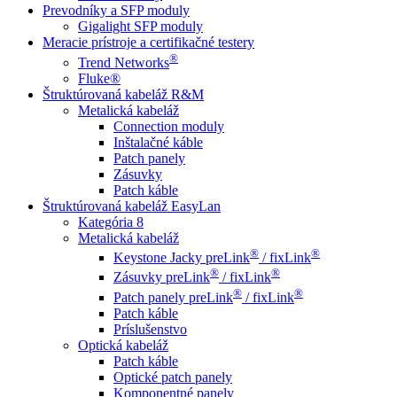
Prevodníky a SFP moduly
Gigalight SFP moduly
Meracie prístroje a certifikačné testery
®
Trend Networks
Fluke®
Štruktúrovaná kabeláž R&M
Metalická kabeláž
Connection moduly
Inštalačné káble
Patch panely
Zásuvky
Patch káble
Štruktúrovaná kabeláž EasyLan
Kategória 8
Metalická kabeláž
®
®
Keystone Jacky preLink
/ fixLink
®
®
Zásuvky preLink
/ fixLink
®
®
Patch panely preLink
/ fixLink
Patch káble
Príslušenstvo
Optická kabeláž
Patch káble
Optické patch panely
Komponentné panely