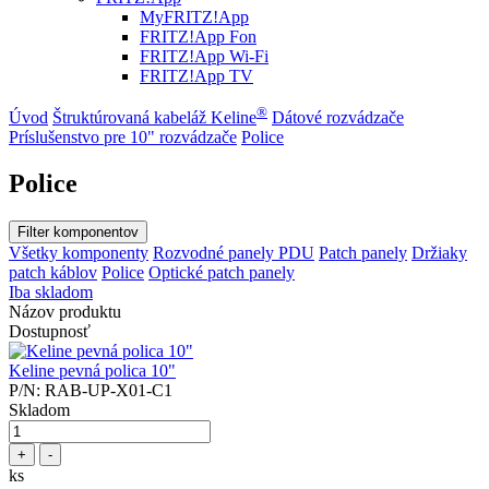
MyFRITZ!App
FRITZ!App Fon
FRITZ!App Wi-Fi
FRITZ!App TV
®
Úvod
Štruktúrovaná kabeláž Keline
Dátové rozvádzače
Príslušenstvo pre 10" rozvádzače
Police
Police
Filter komponentov
Všetky komponenty
Rozvodné panely PDU
Patch panely
Držiaky
patch káblov
Police
Optické patch panely
Iba skladom
Názov produktu
Dostupnosť
Keline pevná polica 10"
P/N: RAB-UP-X01-C1
Skladom
+
-
ks