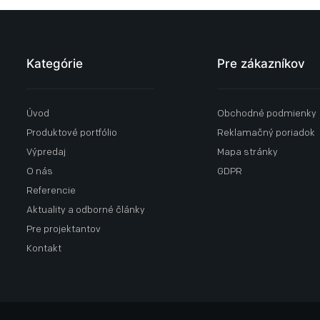
Kategórie
Pre zákazníkov
Úvod
Obchodné podmienky
Produktové portfólio
Reklamačný poriadok
Výpredaj
Mapa stránky
O nás
GDPR
Referencie
Aktuality a odborné články
Pre projektantov
Kontakt