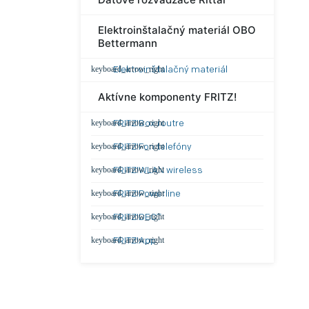
Elektroinštalačný materiál OBO
Bettermann
Elektroinštalačný materiál
Aktívne komponenty FRITZ!
FRITZ!Box routre
FRITZ!Fon telefóny
FRITZ!WLAN wireless
FRITZ!Powerline
FRITZ!DECT
FRITZ!App