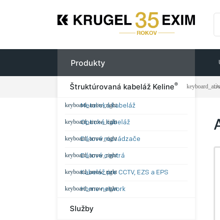
Produkty
®
Štruktúrovaná kabeláž Keline
Ú
Metalická kabeláž
Optická kabeláž
Dátové rozvádzače
Dátové centrá
Kabeláž pre CCTV, EZS a EPS
Home network
Služby