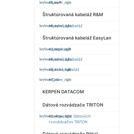
Fluke®
Štruktúrovaná kabeláž R&M
Metalická kabeláž
Štruktúrovaná kabeláž EasyLan
Kategória 8
Metalická kabeláž
Optická kabeláž
H.D.S.
KERPEN DATACOM
Dátové rozvádzače TRITON
Konfigurátor dátových
rozvádzačov TRITON
Dátové rozvádzače Rittal