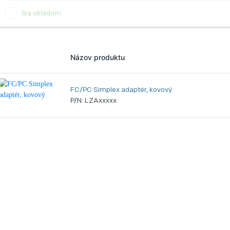
Iba skladom
Názov produktu
FC/PC Simplex adaptér, kovový
P/N: LZAxxxxx