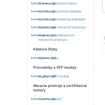
Zváranie optických káblov
Certifikácia optickej kabeláže
Certifikácia metalickej kabeláže
Zapožičanie meracích prístrojov
Kalibrácia certifikačných
meracích prístrojov
Káblové žľaby
Káblové žľaby
Prevodníky a SFP moduly
Gigalight SFP moduly
Meracie prístroje a certifikačné
testery
®
Trend Networks