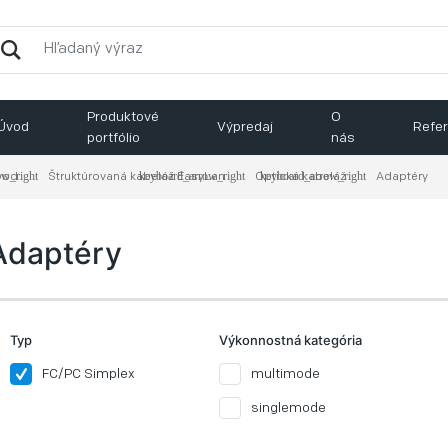
Produktové
O
Úvod
Výpredaj
Refer
portfólio
nás
vod
Štruktúrovaná kabeláž EasyLan
Optická kabeláž
Adaptéry
Adaptéry
Typ
Výkonnostná kategória
FC/PC Simplex
multimode
singlemode