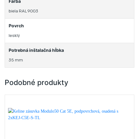
Farba
biela RAL9003
Povrch
lesklý
Potrebná inštalačná hĺbka
35 mm
Podobné produkty