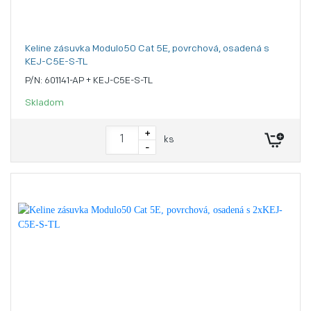
Keline zásuvka Modulo50 Cat 5E, povrchová, osadená s
KEJ-C5E-S-TL
P/N: 601141-AP + KEJ-C5E-S-TL
Skladom
+
ks
-