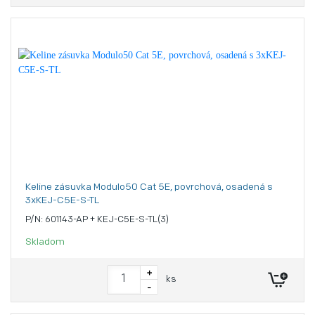
Keline zásuvka Modulo50 Cat 5E, povrchová, osadená s
3xKEJ-C5E-S-TL
P/N: 601143-AP + KEJ-C5E-S-TL(3)
Skladom
+
ks
-