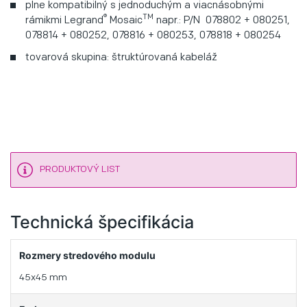
plne kompatibilný s jednoduchým a viacnásobnými
®
TM
rámikmi Legrand
Mosaic
napr.: P/N 078802 + 080251,
078814 + 080252, 078816 + 080253, 078818 + 080254
tovarová skupina: štruktúrovaná kabeláž
PRODUKTOVÝ LIST
Technická špecifikácia
Rozmery stredového modulu
45x45 mm