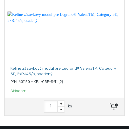
Keline zásuvkový modul pre Legrand® ValenaTM, Category
5E, 2xRJ45/s, osadený
P/N: 601150 + KEJ-C5E-S-TL(2)
Skladom
+
ks
-