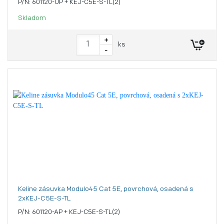
P/N: 601120-UP + KEJ-C5E-S-TL(2)
Skladom
+
ks
-
Keline zásuvka Modulo45 Cat 5E, povrchová, osadená s
2xKEJ-C5E-S-TL
P/N: 601120-AP + KEJ-C5E-S-TL(2)