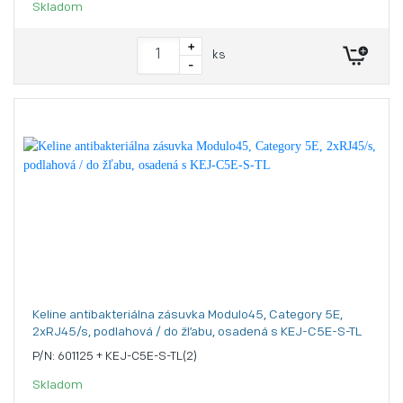
Skladom
+
ks
-
Keline antibakteriálna zásuvka Modulo45, Category 5E,
2xRJ45/s, podlahová / do žľabu, osadená s KEJ-C5E-S-TL
P/N: 601125 + KEJ-C5E-S-TL(2)
Skladom