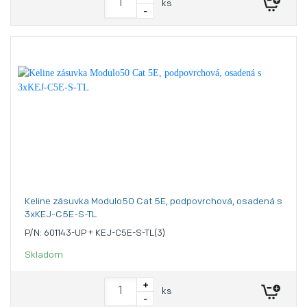
ks
-
Keline zásuvka Modulo50 Cat 5E, podpovrchová, osadená s
3xKEJ-C5E-S-TL
P/N: 601143-UP + KEJ-C5E-S-TL(3)
Skladom
+
ks
-