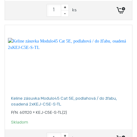
+
ks
-
Keline zásuvka Modulo45 Cat 5E, podlahová / do žľabu,
osadená 2xKEJ-C5E-S-TL
P/N: 601120 + KEJ-C5E-S-TL(2)
Skladom
+