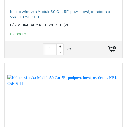
Keline zásuvka Modulo50 Cat 5E, povrchová, osadená s
2xKEJ-C5E-S-TL
P/N: 601140-AP + KEJ-C5E-S-TL(2)
Skladom
+
ks
-