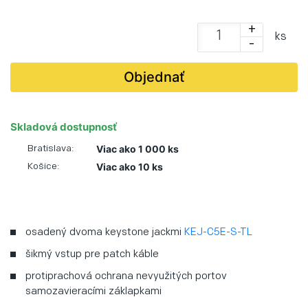
+
ks
-
Objednať
Skladová dostupnosť
Viac ako 1 000 ks
Bratislava:
Viac ako 10 ks
Košice:
osadený dvoma keystone jackmi
KEJ-C5E-S-TL
šikmý
vstup pre patch káble
protiprachová ochrana nevyužitých portov
samozavieracími záklapkami