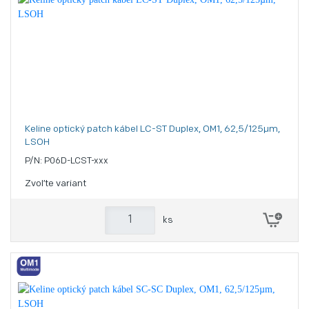
Keline optický patch kábel LC-ST Duplex, OM1, 62,5/125µm,
LSOH
P/N: P06D-LCST-xxx
Zvoľte variant
ks