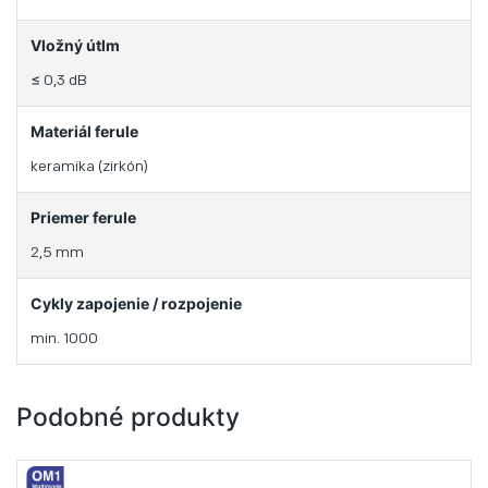
Vložný útlm
≤ 0,3 dB
Materiál ferule
keramika (zirkón)
Priemer ferule
2,5 mm
Cykly zapojenie / rozpojenie
min. 1000
Podobné produkty