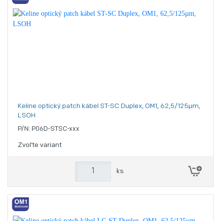
Keline optický patch kábel ST-SC Duplex, OM1, 62,5/125µm,
LSOH
P/N: P06D-STSC-xxx
Zvoľte variant
ks