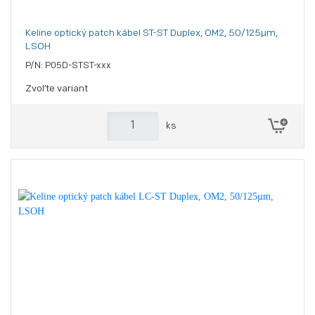
Keline optický patch kábel ST-ST Duplex, OM2, 50/125µm,
LSOH
P/N: P05D-STST-xxx
Zvoľte variant
ks