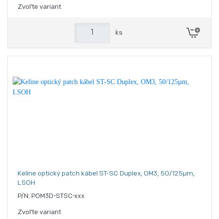
Zvoľte variant
ks
Keline optický patch kábel ST-SC Duplex, OM3, 50/125µm,
LSOH
P/N: POM3D-STSC-xxx
Zvoľte variant