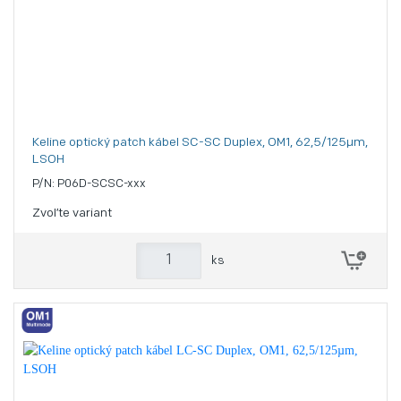
Keline optický patch kábel SC-SC Duplex, OM1, 62,5/125µm,
LSOH
P/N: P06D-SCSC-xxx
Zvoľte variant
ks