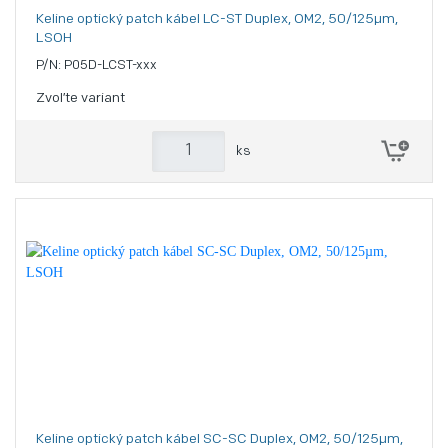
Keline optický patch kábel LC-ST Duplex, OM2, 50/125µm,
LSOH
P/N: P05D-LCST-xxx
Zvoľte variant
ks
Keline optický patch kábel SC-SC Duplex, OM2, 50/125µm,