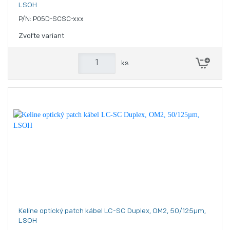
LSOH
P/N: P05D-SCSC-xxx
Zvoľte variant
ks
Keline optický patch kábel LC-SC Duplex, OM2, 50/125µm,
LSOH