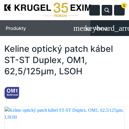
0
Produkty
Menu
Keline optický patch kábel
ST-ST Duplex, OM1,
62,5/125µm, LSOH