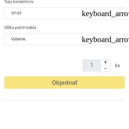
Typy konektorov
ST-ST
Dĺžka patch kábla
Vyberte..
+
ks
-
Objednať