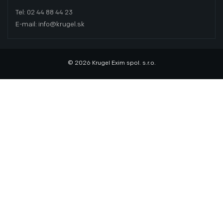
Tel: 02 44 88 44 23
E-mail: info@krugel.sk
© 2026 Krugel Exim spol. s.r.o.