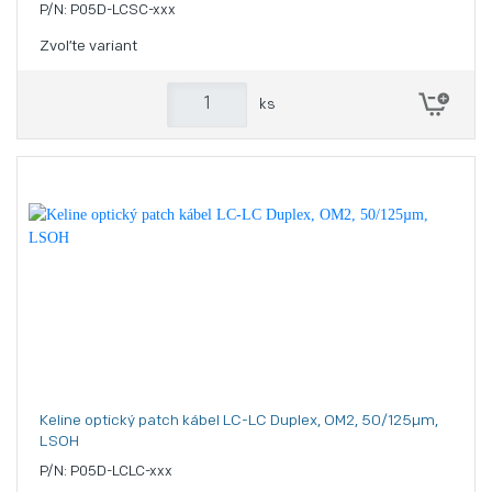
P/N: P05D-LCSC-xxx
Zvoľte variant
ks
Keline optický patch kábel LC-LC Duplex, OM2, 50/125µm,
LSOH
P/N: P05D-LCLC-xxx