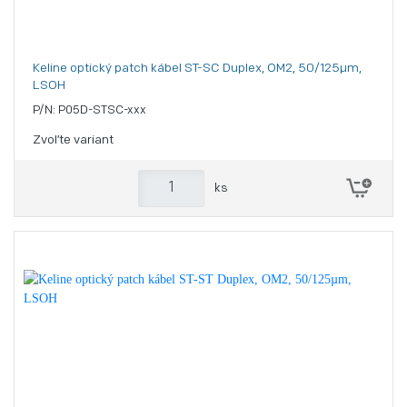
Keline optický patch kábel ST-SC Duplex, OM2, 50/125µm,
LSOH
P/N: P05D-STSC-xxx
Zvoľte variant
ks