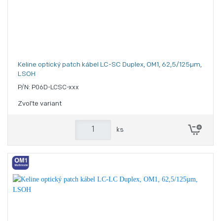
Keline optický patch kábel LC-SC Duplex, OM1, 62,5/125µm,
LSOH
P/N: P06D-LCSC-xxx
Zvoľte variant
ks