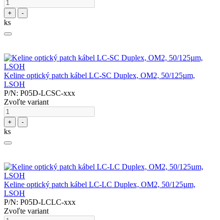
+
-
ks
Keline optický patch kábel LC-SC Duplex, OM2, 50/125µm,
LSOH
P/N: P05D-LCSC-xxx
Zvoľte variant
+
-
ks
Keline optický patch kábel LC-LC Duplex, OM2, 50/125µm,
LSOH
P/N: P05D-LCLC-xxx
Zvoľte variant