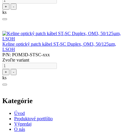
+
-
ks
Keline optický patch kábel ST-SC Duplex, OM3, 50/125µm,
LSOH
P/N: POM3D-STSC-xxx
Zvoľte variant
+
-
ks
Kategórie
Úvod
Produktové portfólio
Výpredaj
O nás