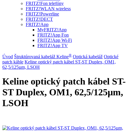
FRITZ!Fon telefóny
FRITZ!WLAN wireless
FRITZ!Powerline
FRITZ!DECT
FRITZ!App
MyFRITZ!App
FRITZ!App Fon
FRITZ!App Wi-Fi
FRITZ!App TV
®
Úvod
Štruktúrovaná kabeláž Keline
Optická kabeláž
Optické
patch káble
Keline optický patch kábel ST-ST Duplex, OM1,
62,5/125µm, LSOH
Keline optický patch kábel ST-
ST Duplex, OM1, 62,5/125µm,
LSOH