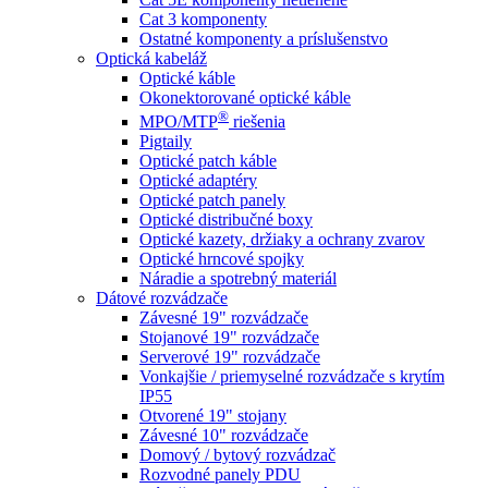
Cat 3 komponenty
Ostatné komponenty a príslušenstvo
Optická kabeláž
Optické káble
Okonektorované optické káble
®
MPO/MTP
​ riešenia
Pigtaily
Optické patch káble
Optické adaptéry
Optické patch panely
Optické distribučné boxy
Optické kazety, držiaky a ochrany zvarov
Optické hrncové spojky
Náradie a spotrebný materiál
Dátové rozvádzače
Závesné 19" rozvádzače
Stojanové 19" rozvádzače
Serverové 19" rozvádzače
Vonkajšie / priemyselné rozvádzače s krytím
IP55
Otvorené 19" stojany
Závesné 10" rozvádzače
Domový / bytový rozvádzač
Rozvodné panely PDU