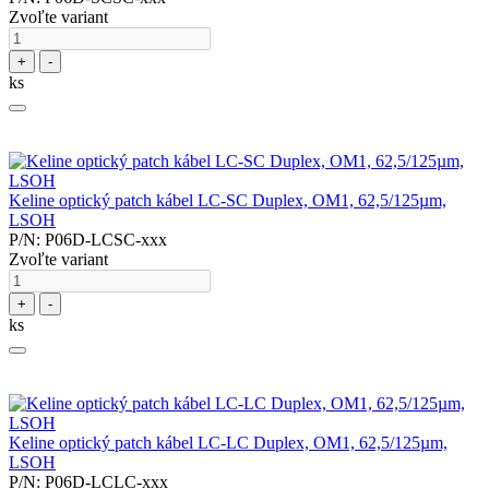
Zvoľte variant
+
-
ks
Keline optický patch kábel LC-SC Duplex, OM1, 62,5/125µm,
LSOH
P/N: P06D-LCSC-xxx
Zvoľte variant
+
-
ks
Keline optický patch kábel LC-LC Duplex, OM1, 62,5/125µm,
LSOH
P/N: P06D-LCLC-xxx