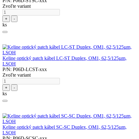
P/N: P06D-STSC-xxx
Zvoľte variant
+
-
ks
Keline optický patch kábel LC-ST Duplex, OM1, 62,5/125µm,
LSOH
P/N: P06D-LCST-xxx
Zvoľte variant
+
-
ks
Keline optický patch kábel SC-SC Duplex, OM1, 62,5/125µm,
LSOH
P/N: P06D-SCSC-xxx