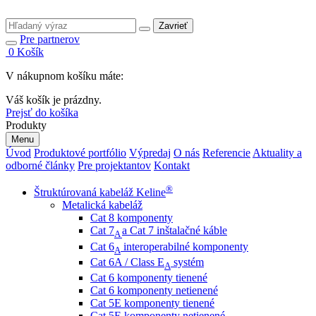
Zavrieť
Pre partnerov
0
Košík
V nákupnom košíku máte:
Váš košík je prázdny.
Prejsť do košíka
Produkty
Menu
Úvod
Produktové portfólio
Výpredaj
O nás
Referencie
Aktuality a
odborné články
Pre projektantov
Kontakt
®
Štruktúrovaná kabeláž Keline
Metalická kabeláž
Cat 8 komponenty
Cat 7
a Cat 7 inštalačné káble
A
Cat 6
interoperabilné komponenty
A
Cat 6A / Class E
systém
A
Cat 6 komponenty tienené
Cat 6 komponenty netienené
Cat 5E komponenty tienené
Cat 5E komponenty netienené