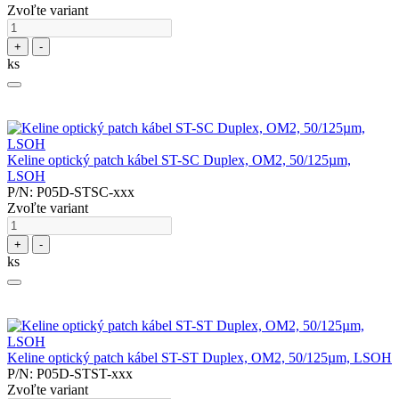
Zvoľte variant
+
-
ks
Keline optický patch kábel ST-SC Duplex, OM2, 50/125µm,
LSOH
P/N: P05D-STSC-xxx
Zvoľte variant
+
-
ks
Keline optický patch kábel ST-ST Duplex, OM2, 50/125µm, LSOH
P/N: P05D-STST-xxx
Zvoľte variant