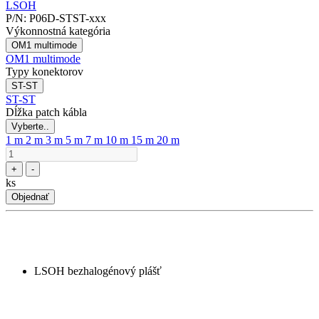
P/N:
P06D-STST-xxx
Výkonnostná kategória
OM1 multimode
OM1 multimode
Typy konektorov
ST-ST
ST-ST
Dĺžka patch kábla
Vyberte..
1 m
2 m
3 m
5 m
7 m
10 m
15 m
20 m
+
-
ks
Objednať
LSOH bezhalogénový plášť