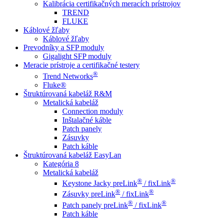
Kalibrácia certifikačných meracích prístrojov
TREND
FLUKE
Káblové žľaby
Káblové žľaby
Prevodníky a SFP moduly
Gigalight SFP moduly
Meracie prístroje a certifikačné testery
®
Trend Networks
Fluke®
Štruktúrovaná kabeláž R&M
Metalická kabeláž
Connection moduly
Inštalačné káble
Patch panely
Zásuvky
Patch káble
Štruktúrovaná kabeláž EasyLan
Kategória 8
Metalická kabeláž
®
®
Keystone Jacky preLink
/ fixLink
®
®
Zásuvky preLink
/ fixLink
®
®
Patch panely preLink
/ fixLink
Patch káble