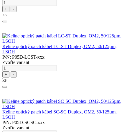
+
-
ks
Keline optický patch kábel LC-ST Duplex, OM2, 50/125µm,
LSOH
P/N: P05D-LCST-xxx
Zvoľte variant
+
-
ks
Keline optický patch kábel SC-SC Duplex, OM2, 50/125µm,
LSOH
P/N: P05D-SCSC-xxx
Zvoľte variant