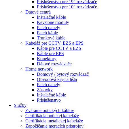
Príslušenstvo pre 19" rozvádzače
Príslušenstvo pre 10" rozvádzače
Dátové centrá
Inštalačné káble
Keystone moduly
Patch panely
Patch káble
Trunkové káble
Kabeláž pre CCTV, EZS a EPS
Káble pre CCTV a EZS
Káble pre EPS
Konektory
Dátové rozvádzače
Home network
Domový / bytový rozvádzač
Obvodová krycia lišta
Patch panely
Zásuvky
Inštalačné káble
Príslušenstvo
Služby
Zváranie optických káblov
Certifikácia optickej kabeláže
Certifikácia metalickej kabeláže
Zapožičanie meracích prístrojov