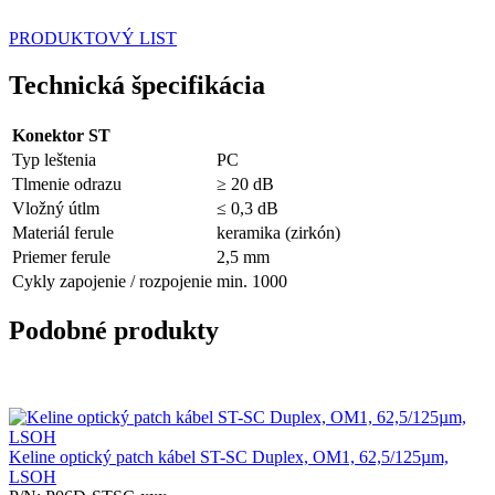
PRODUKTOVÝ LIST
Technická špecifikácia
Konektor ST
Typ leštenia
PC
Tlmenie odrazu
≥ 20 dB
Vložný útlm
≤ 0,3 dB
Materiál ferule
keramika (zirkón)
Priemer ferule
2,5 mm
Cykly zapojenie / rozpojenie
min. 1000
Podobné produkty
Keline optický patch kábel ST-SC Duplex, OM1, 62,5/125µm,
LSOH