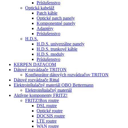
Príslušenstvo
Optická kabeláž
Patch káble
Optické patch panely
Komponentné panely
Adaptéry
Príslušenstvo
H.D.S.
H.D.S. univerzálne panely
H.D.S. trunkové káble
H.D.S. moduly
Príslušenstvo
KERPEN DATACOM
Dátové rozvádzače TRITON
Konfigurátor dátových rozvádzačov TRITON
Dátové rozvádzače Rittal
Elektroinštalačný materiál OBO Bettermann
Elektroinštalačný materiál
Aktívne komponenty FRITZ!
FRITZ!Box routre
DSL routre
Optické routre
DOCSIS routre
LTE routre
WAN routre