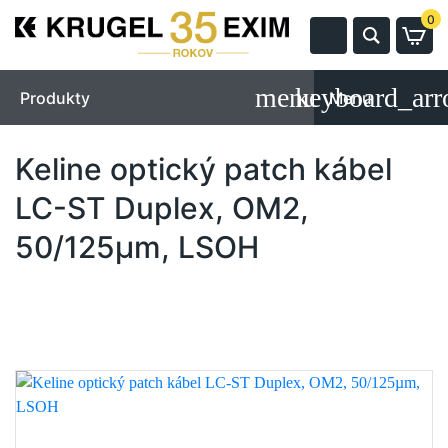
0
Produkty
Menu
Keline optický patch kábel
LC-ST Duplex, OM2,
50/125µm, LSOH