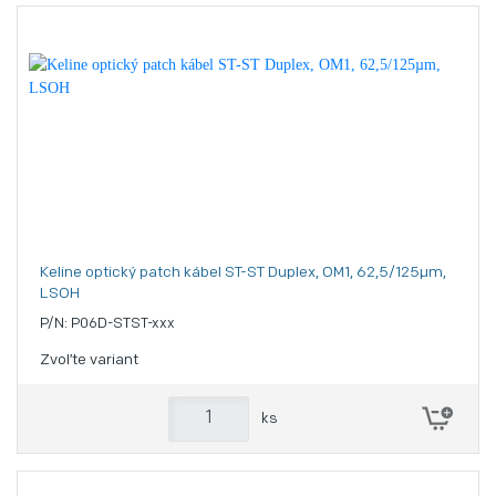
Keline optický patch kábel ST-ST Duplex, OM1, 62,5/125µm,
LSOH
P/N: P06D-STST-xxx
Zvoľte variant
ks