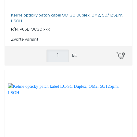
Keline optický patch kábel SC-SC Duplex, OM2, 50/125µm,
LSOH
P/N: P05D-SCSC-xxx
Zvoľte variant
ks