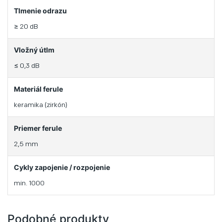
Tlmenie odrazu
≥ 20 dB
Vložný útlm
≤ 0,3 dB
Materiál ferule
keramika (zirkón)
Priemer ferule
2,5 mm
Cykly zapojenie / rozpojenie
min. 1000
Podobné produkty