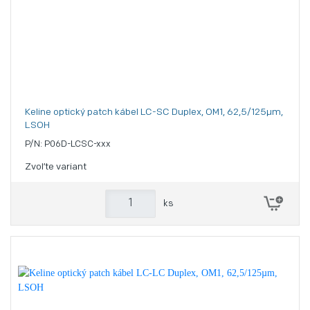
Keline optický patch kábel LC-SC Duplex, OM1, 62,5/125µm,
LSOH
P/N: P06D-LCSC-xxx
Zvoľte variant
ks