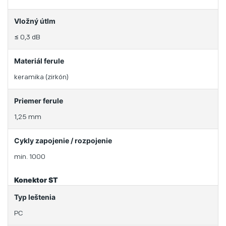
Vložný útlm
≤ 0,3 dB
Materiál ferule
keramika (zirkón)
Priemer ferule
1,25 mm
Cykly zapojenie / rozpojenie
min. 1000
Konektor ST
Typ leštenia
PC