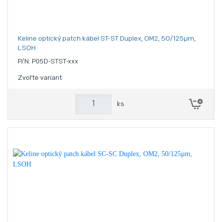
Keline optický patch kábel ST-ST Duplex, OM2, 50/125µm,
LSOH
P/N: P05D-STST-xxx
Zvoľte variant
ks