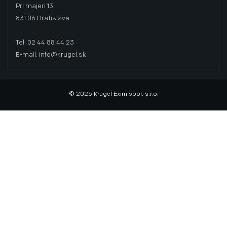
Pri majeri 13
831 06 Bratislava
Tel: 02 44 88 44 23
E-mail: info@krugel.sk
© 2026 Krugel Exim spol. s.r.o.