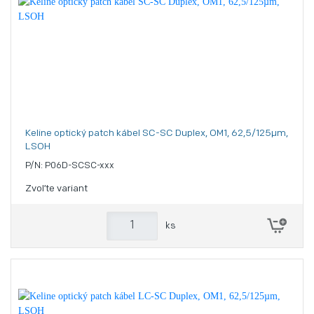
Keline optický patch kábel SC-SC Duplex, OM1, 62,5/125µm,
LSOH
P/N: P06D-SCSC-xxx
Zvoľte variant
ks