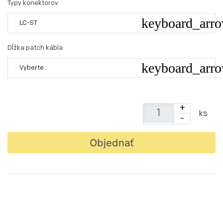
Typy konektorov
LC-ST
Dĺžka patch kábla
Vyberte..
+
ks
-
Objednať