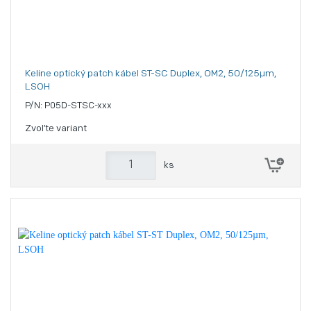
Keline optický patch kábel ST-SC Duplex, OM2, 50/125µm,
LSOH
P/N: P05D-STSC-xxx
Zvoľte variant
ks