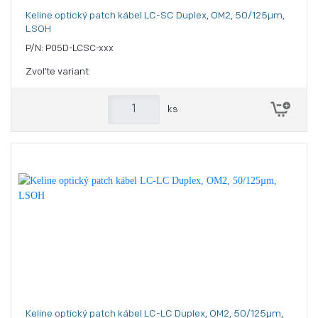
Keline optický patch kábel LC-SC Duplex, OM2, 50/125µm,
LSOH
P/N: P05D-LCSC-xxx
Zvoľte variant
ks
Keline optický patch kábel LC-LC Duplex, OM2, 50/125µm,