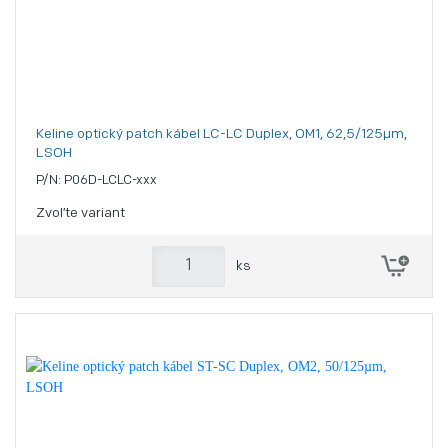
Keline optický patch kábel LC-LC Duplex, OM1, 62,5/125µm,
LSOH
P/N: P06D-LCLC-xxx
Zvoľte variant
ks