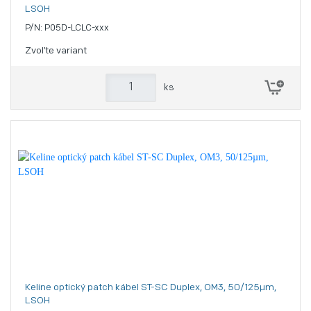
LSOH
P/N: P05D-LCLC-xxx
Zvoľte variant
ks
Keline optický patch kábel ST-SC Duplex, OM3, 50/125µm,
LSOH