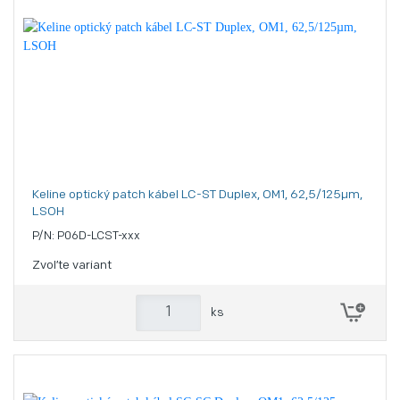
Keline optický patch kábel LC-ST Duplex, OM1, 62,5/125µm,
LSOH
P/N: P06D-LCST-xxx
Zvoľte variant
ks