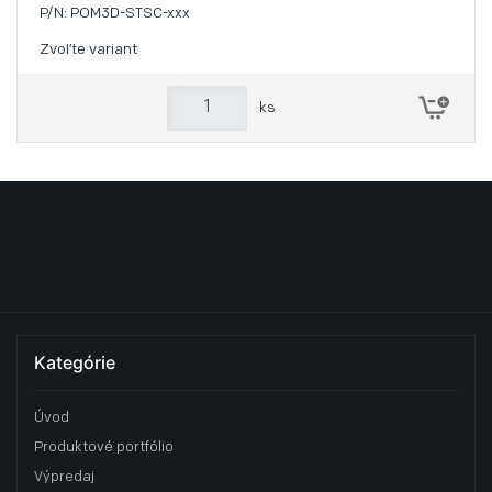
P/N: POM3D-STSC-xxx
Zvoľte variant
ks
Kategórie
Úvod
Produktové portfólio
Výpredaj