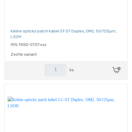
Keline optický patch kábel ST-ST Duplex, OM2, 50/125µm,
LSOH
P/N: P05D-STST-xxx
Zvoľte variant
ks