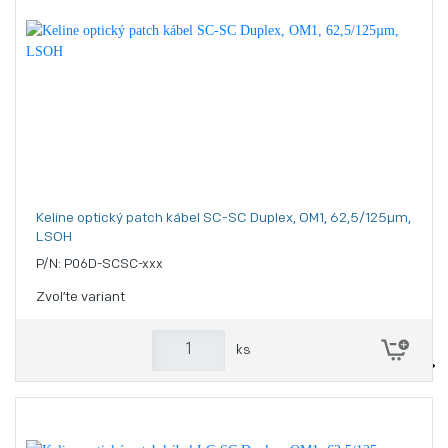
Keline optický patch kábel SC-SC Duplex, OM1, 62,5/125µm,
LSOH
P/N: P06D-SCSC-xxx
Zvoľte variant
ks