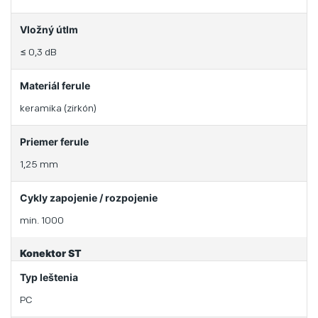
Vložný útlm
≤ 0,3 dB
Materiál ferule
keramika (zirkón)
Priemer ferule
1,25 mm
Cykly zapojenie / rozpojenie
min. 1000
Konektor ST
Typ leštenia
PC