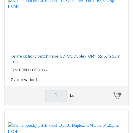
Keline optický patch kábel LC-SC Duplex, OM1, 62,5/125µm,
LSOH
P/N: P06D-LCSC-xxx
Zvoľte variant
ks