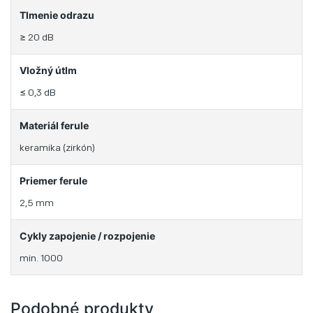
Tlmenie odrazu
≥ 20 dB
Vložný útlm
≤ 0,3 dB
Materiál ferule
keramika (zirkón)
Priemer ferule
2,5 mm
Cykly zapojenie / rozpojenie
min. 1000
Podobné produkty