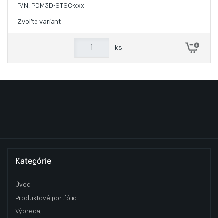
P/N: POM3D-STSC-xxx
Zvoľte variant
ks
Kategórie
Úvod
Produktové portfólio
Výpredaj