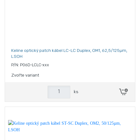
Keline optický patch kábel LC-LC Duplex, OM1, 62,5/125µm,
LSOH
P/N: P06D-LCLC-xxx
Zvoľte variant
ks