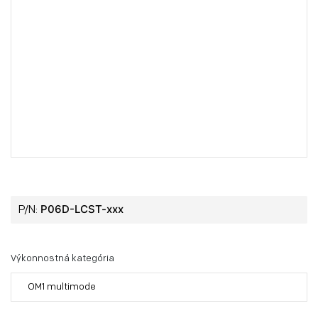
P06D-LCST-xxx
P/N:
Výkonnostná kategória
OM1 multimode