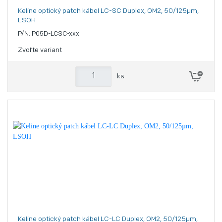
Keline optický patch kábel LC-SC Duplex, OM2, 50/125µm,
LSOH
P/N: P05D-LCSC-xxx
Zvoľte variant
ks
Keline optický patch kábel LC-LC Duplex, OM2, 50/125µm,