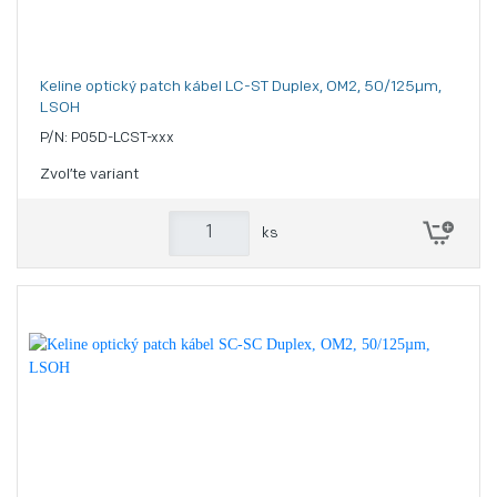
Keline optický patch kábel LC-ST Duplex, OM2, 50/125µm,
LSOH
P/N: P05D-LCST-xxx
Zvoľte variant
ks