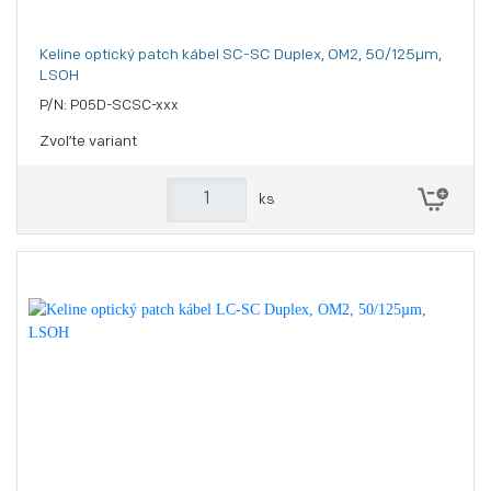
Keline optický patch kábel SC-SC Duplex, OM2, 50/125µm,
LSOH
P/N: P05D-SCSC-xxx
Zvoľte variant
ks