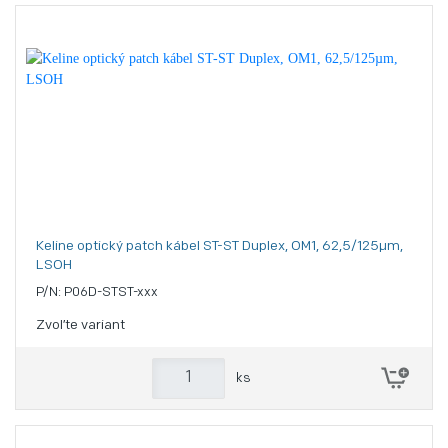
Keline optický patch kábel ST-ST Duplex, OM1, 62,5/125µm,
LSOH
P/N: P06D-STST-xxx
Zvoľte variant
ks