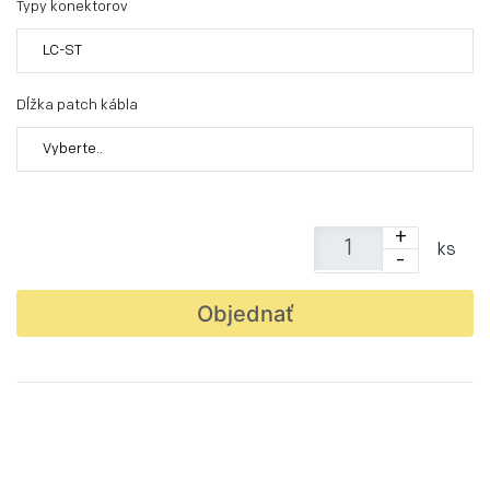
Typy konektorov
LC-ST
Dĺžka patch kábla
Vyberte..
+
ks
-
Objednať