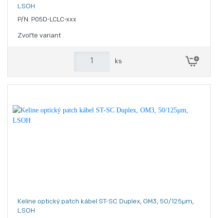
LSOH
P/N: P05D-LCLC-xxx
Zvoľte variant
ks
Keline optický patch kábel ST-SC Duplex, OM3, 50/125µm,
LSOH