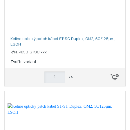
Keline optický patch kábel ST-SC Duplex, OM2, 50/125µm,
LSOH
P/N: P05D-STSC-xxx
Zvoľte variant
ks