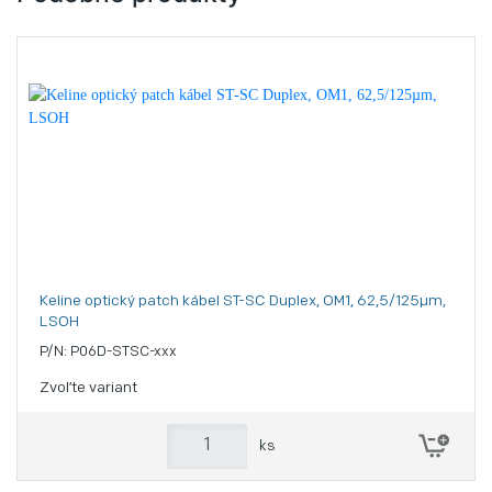
Keline optický patch kábel ST-SC Duplex, OM1, 62,5/125µm,
LSOH
P/N: P06D-STSC-xxx
Zvoľte variant
ks