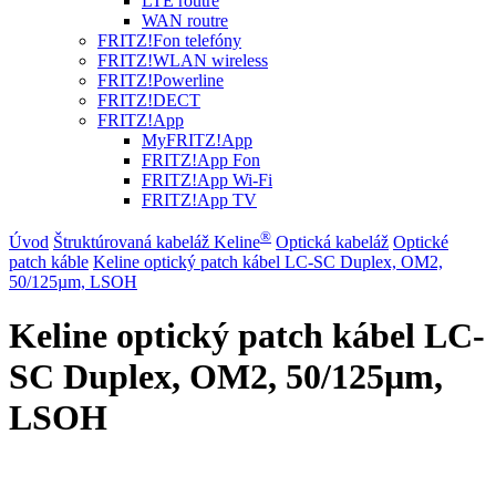
LTE routre
WAN routre
FRITZ!Fon telefóny
FRITZ!WLAN wireless
FRITZ!Powerline
FRITZ!DECT
FRITZ!App
MyFRITZ!App
FRITZ!App Fon
FRITZ!App Wi-Fi
FRITZ!App TV
®
Úvod
Štruktúrovaná kabeláž Keline
Optická kabeláž
Optické
patch káble
Keline optický patch kábel LC-SC Duplex, OM2,
50/125µm, LSOH
Keline optický patch kábel LC-
SC Duplex, OM2, 50/125µm,
LSOH