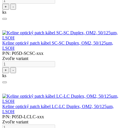
+
-
ks
Keline optický patch kábel SC-SC Duplex, OM2, 50/125µm,
LSOH
P/N: P05D-SCSC-xxx
Zvoľte variant
+
-
ks
Keline optický patch kábel LC-LC Duplex, OM2, 50/125µm,
LSOH
P/N: P05D-LCLC-xxx
Zvoľte variant