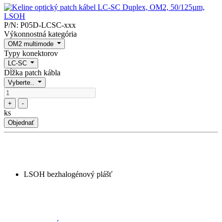
P/N:
P05D-LCSC-xxx
Výkonnostná kategória
OM2 multimode
Typy konektorov
LC-SC
Dĺžka patch kábla
Vyberte..
+
-
ks
Objednať
LSOH bezhalogénový plášť