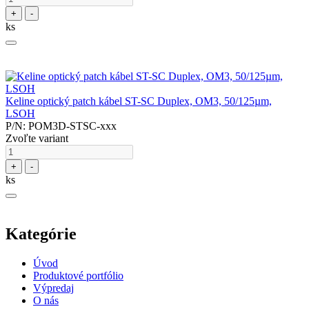
+
-
ks
Keline optický patch kábel ST-SC Duplex, OM3, 50/125µm,
LSOH
P/N: POM3D-STSC-xxx
Zvoľte variant
+
-
ks
Kategórie
Úvod
Produktové portfólio
Výpredaj
O nás