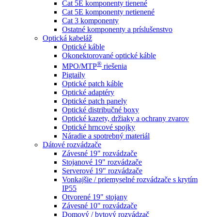
Cat 5E komponenty tienené
Cat 5E komponenty netienené
Cat 3 komponenty
Ostatné komponenty a príslušenstvo
Optická kabeláž
Optické káble
Okonektorované optické káble
®
MPO/MTP
​ riešenia
Pigtaily
Optické patch káble
Optické adaptéry
Optické patch panely
Optické distribučné boxy
Optické kazety, držiaky a ochrany zvarov
Optické hrncové spojky
Náradie a spotrebný materiál
Dátové rozvádzače
Závesné 19" rozvádzače
Stojanové 19" rozvádzače
Serverové 19" rozvádzače
Vonkajšie / priemyselné rozvádzače s krytím
IP55
Otvorené 19" stojany
Závesné 10" rozvádzače
Domový / bytový rozvádzač