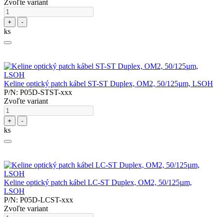
Zvoľte variant
+
-
ks
Keline optický patch kábel ST-ST Duplex, OM2, 50/125µm, LSOH
P/N: P05D-STST-xxx
Zvoľte variant
+
-
ks
Keline optický patch kábel LC-ST Duplex, OM2, 50/125µm,
LSOH
P/N: P05D-LCST-xxx
Zvoľte variant