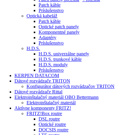
Patch káble
Príslušenstvo
Optická kabeláž
Patch káble
Optické patch panely
Komponentné panely
Adaptéry
Príslušenstvo
H.D.S.
H.D.S. univerzálne panely
H.D.S. trunkové káble
H.D.S. moduly
Príslušenstvo
KERPEN DATACOM
Dátové rozvádzače TRITON
Konfigurátor dátových rozvádzačov TRITON
Dátové rozvádzače Rittal
Elektroinštalačný materiál OBO Bettermann
Elektroinštalačný materiál
Aktívne komponenty FRITZ!
FRITZ!Box routre
DSL routre
Optické routre
DOCSIS routre