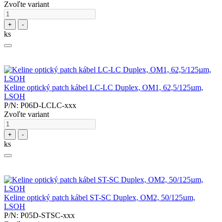
Zvoľte variant
+
-
ks
Keline optický patch kábel LC-LC Duplex, OM1, 62,5/125µm,
LSOH
P/N: P06D-LCLC-xxx
Zvoľte variant
+
-
ks
Keline optický patch kábel ST-SC Duplex, OM2, 50/125µm,
LSOH
P/N: P05D-STSC-xxx