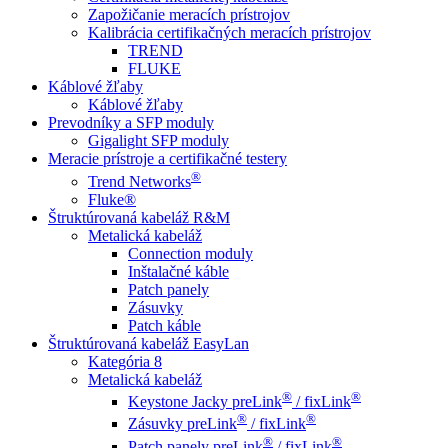
Zapožičanie meracích prístrojov
Kalibrácia certifikačných meracích prístrojov
TREND
FLUKE
Káblové žľaby
Káblové žľaby
Prevodníky a SFP moduly
Gigalight SFP moduly
Meracie prístroje a certifikačné testery
®
Trend Networks
Fluke®
Štruktúrovaná kabeláž R&M
Metalická kabeláž
Connection moduly
Inštalačné káble
Patch panely
Zásuvky
Patch káble
Štruktúrovaná kabeláž EasyLan
Kategória 8
Metalická kabeláž
®
®
Keystone Jacky preLink
/ fixLink
®
®
Zásuvky preLink
/ fixLink
®
®
Patch panely preLink
/ fixLink