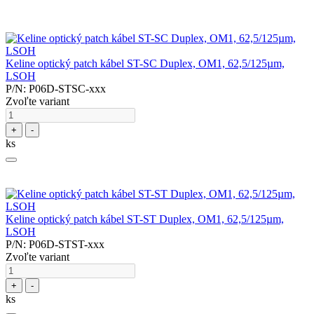
Keline optický patch kábel ST-SC Duplex, OM1, 62,5/125µm,
LSOH
P/N: P06D-STSC-xxx
Zvoľte variant
+
-
ks
Keline optický patch kábel ST-ST Duplex, OM1, 62,5/125µm,
LSOH
P/N: P06D-STST-xxx
Zvoľte variant
+
-
ks