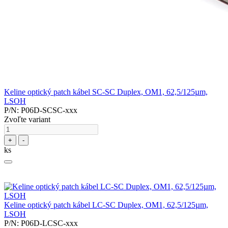
Keline optický patch kábel SC-SC Duplex, OM1, 62,5/125µm,
LSOH
P/N: P06D-SCSC-xxx
Zvoľte variant
+
-
ks
Keline optický patch kábel LC-SC Duplex, OM1, 62,5/125µm,
LSOH
P/N: P06D-LCSC-xxx