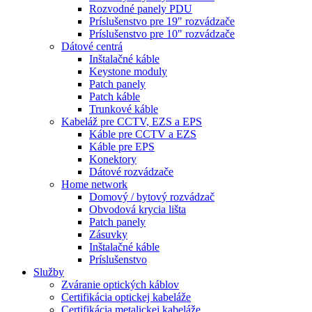
Rozvodné panely PDU
Príslušenstvo pre 19" rozvádzače
Príslušenstvo pre 10" rozvádzače
Dátové centrá
Inštalačné káble
Keystone moduly
Patch panely
Patch káble
Trunkové káble
Kabeláž pre CCTV, EZS a EPS
Káble pre CCTV a EZS
Káble pre EPS
Konektory
Dátové rozvádzače
Home network
Domový / bytový rozvádzač
Obvodová krycia lišta
Patch panely
Zásuvky
Inštalačné káble
Príslušenstvo
Služby
Zváranie optických káblov
Certifikácia optickej kabeláže
Certifikácia metalickej kabeláže