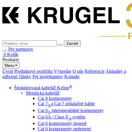
Zavrieť
Pre partnerov
0
Košík
Produkty
Menu
Úvod
Produktové portfólio
Výpredaj
O nás
Referencie
Aktuality a
odborné články
Pre projektantov
Kontakt
®
Štruktúrovaná kabeláž Keline
Metalická kabeláž
Cat 8 komponenty
Cat 7
a Cat 7 inštalačné káble
A
Cat 6
interoperabilné komponenty
A
Cat 6A / Class E
systém
A
Cat 6 komponenty tienené
Cat 6 komponenty netienené