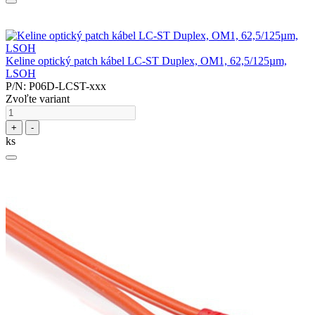
Keline optický patch kábel LC-ST Duplex, OM1, 62,5/125µm,
LSOH
P/N: P06D-LCST-xxx
Zvoľte variant
+
-
ks