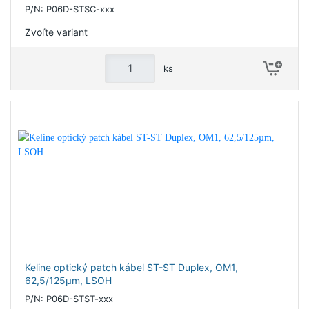
P/N: P06D-STSC-xxx
Zvoľte variant
ks
Keline optický patch kábel ST-ST Duplex, OM1,
62,5/125µm, LSOH
P/N: P06D-STST-xxx