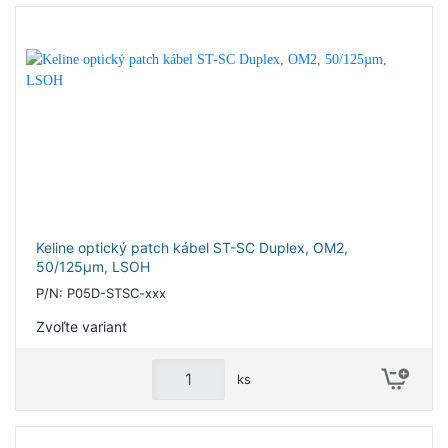
Keline optický patch kábel ST-SC Duplex, OM2,
50/125µm, LSOH
P/N: P05D-STSC-xxx
Zvoľte variant
ks