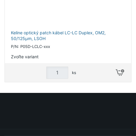
Keline optický patch kábel LC-LC Duplex, OM2,
50/125µm, LSOH
P/N: P05D-LCLC-xxx
Zvoľte variant
ks