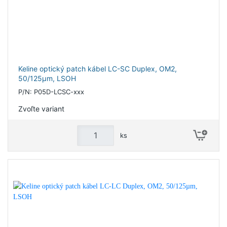
Keline optický patch kábel LC-SC Duplex, OM2,
50/125µm, LSOH
P/N: P05D-LCSC-xxx
Zvoľte variant
ks