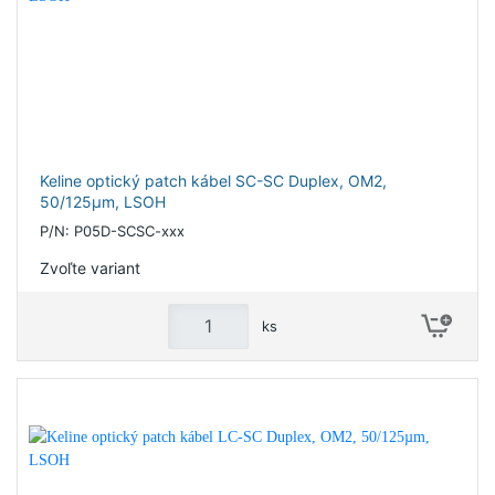
Keline optický patch kábel SC-SC Duplex, OM2,
50/125µm, LSOH
P/N: P05D-SCSC-xxx
Zvoľte variant
ks