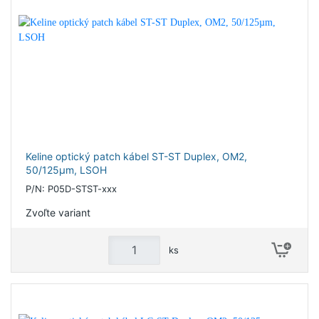
Keline optický patch kábel ST-ST Duplex, OM2,
50/125µm, LSOH
P/N: P05D-STST-xxx
Zvoľte variant
ks