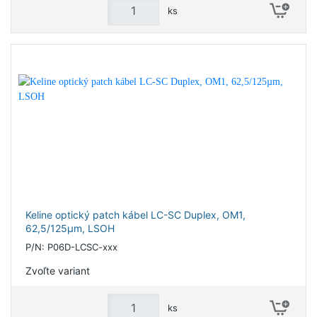
ks
Keline optický patch kábel LC-SC Duplex, OM1,
62,5/125µm, LSOH
P/N: P06D-LCSC-xxx
Zvoľte variant
ks