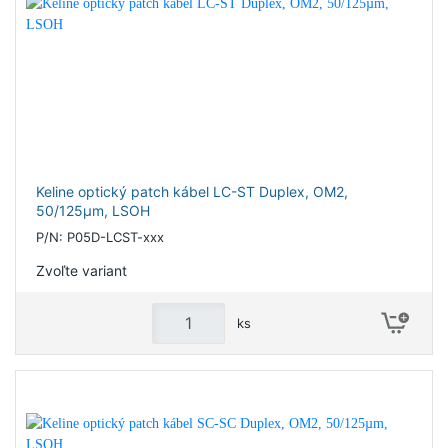
Keline optický patch kábel LC-ST Duplex, OM2,
50/125µm, LSOH
P/N: P05D-LCST-xxx
Zvoľte variant
ks