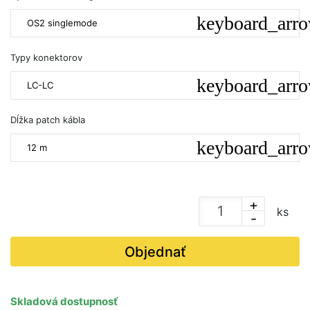
OS2 singlemode
Typy konektorov
LC-LC
Dĺžka patch kábla
12 m
+
ks
-
Objednať
Skladová dostupnosť