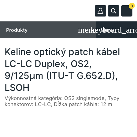
0
Produkty
Menu
Keline optický patch kábel
LC-LC Duplex, OS2,
9/125µm (ITU-T G.652.D),
LSOH
Výkonnostná kategória: OS2 singlemode, Typy
konektorov: LC-LC, Dĺžka patch kábla: 12 m