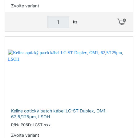
Zvoľte variant
ks
Keline optický patch kábel LC-ST Duplex, OM1,
62,5/125µm, LSOH
P/N: P06D-LCST-xxx
Zvoľte variant