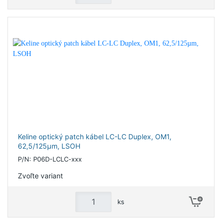
Keline optický patch kábel LC-LC Duplex, OM1,
62,5/125µm, LSOH
P/N: P06D-LCLC-xxx
Zvoľte variant
ks