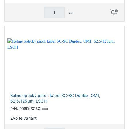
ks
Keline optický patch kábel SC-SC Duplex, OM1,
62,5/125µm, LSOH
P/N: P06D-SCSC-xxx
Zvoľte variant