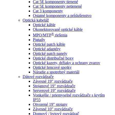
Cat 5E komponenty tienené
Cat 5E komponenty netienené
Cat 3 komponenty
Ostatné komponenty a príslušenstvo
Optická kabeláž
Optické káble
Okonektorované optické káble
®
MPO/MTP
​ riešenia
Pigtaily
Optické patch káble
Optické adaptéry
Optické patch panely
Optické distribučné boxy
Optické kazety, držiaky a ochrany zvarov
Optické hrncové spojky
Náradie a spotrebný materiál
Dátové rozvádzače
Závesné 19" rozvádzače
Stojanové 19" rozvádzače
Serverové 19" rozvádzače
Vonkajšie / priemyselné rozvádzače s krytím
IP55
Otvorené 19" stojany
Závesné 10" rozvádzače
Domový / bytový rozvádzač