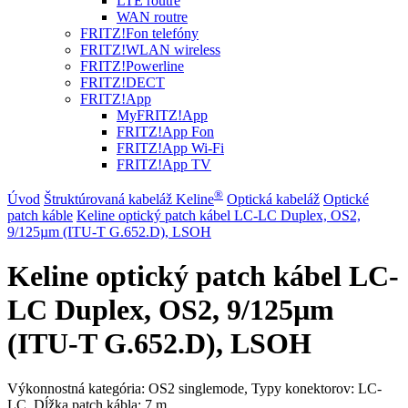
LTE routre
WAN routre
FRITZ!Fon telefóny
FRITZ!WLAN wireless
FRITZ!Powerline
FRITZ!DECT
FRITZ!App
MyFRITZ!App
FRITZ!App Fon
FRITZ!App Wi-Fi
FRITZ!App TV
®
Úvod
Štruktúrovaná kabeláž Keline
Optická kabeláž
Optické
patch káble
Keline optický patch kábel LC-LC Duplex, OS2,
9/125µm (ITU-T G.652.D), LSOH
Keline optický patch kábel LC-
LC Duplex, OS2, 9/125µm
(ITU-T G.652.D), LSOH
Výkonnostná kategória: OS2 singlemode, Typy konektorov: LC-
LC, Dĺžka patch kábla: 7 m