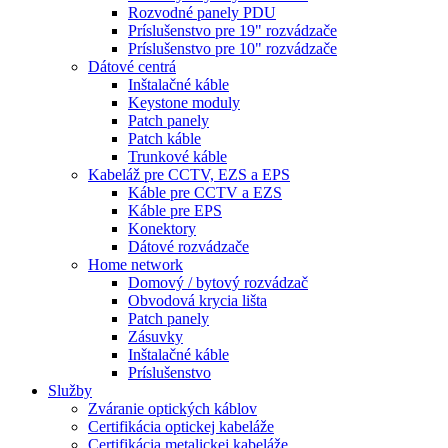
Rozvodné panely PDU
Príslušenstvo pre 19" rozvádzače
Príslušenstvo pre 10" rozvádzače
Dátové centrá
Inštalačné káble
Keystone moduly
Patch panely
Patch káble
Trunkové káble
Kabeláž pre CCTV, EZS a EPS
Káble pre CCTV a EZS
Káble pre EPS
Konektory
Dátové rozvádzače
Home network
Domový / bytový rozvádzač
Obvodová krycia lišta
Patch panely
Zásuvky
Inštalačné káble
Príslušenstvo
Služby
Zváranie optických káblov
Certifikácia optickej kabeláže
Certifikácia metalickej kabeláže