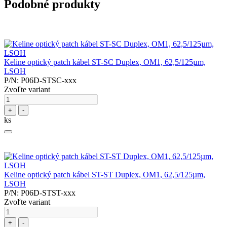
Podobné produkty
Keline optický patch kábel ST-SC Duplex, OM1, 62,5/125µm,
LSOH
P/N: P06D-STSC-xxx
Zvoľte variant
+
-
ks
Keline optický patch kábel ST-ST Duplex, OM1, 62,5/125µm,
LSOH
P/N: P06D-STST-xxx
Zvoľte variant
+
-