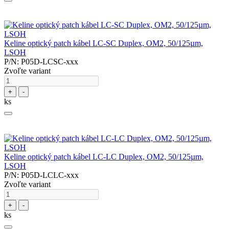
Keline optický patch kábel LC-SC Duplex, OM2, 50/125µm,
LSOH
P/N: P05D-LCSC-xxx
Zvoľte variant
+
-
ks
Keline optický patch kábel LC-LC Duplex, OM2, 50/125µm,
LSOH
P/N: P05D-LCLC-xxx
Zvoľte variant
+
-
ks