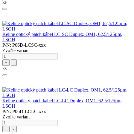
ks
Keline optický patch kábel LC-SC Duplex, OM1, 62,5/125µm,
LSOH
P/N: P06D-LCSC-xxx
Zvoľte variant
+
-
ks
Keline optický patch kábel LC-LC Duplex, OM1, 62,5/125µm,
LSOH
P/N: P06D-LCLC-xxx
Zvoľte variant
+
-