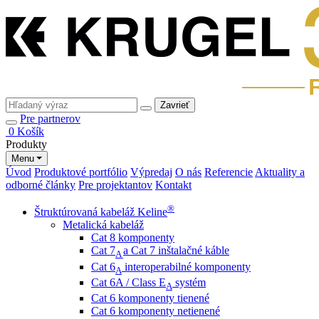
Zavrieť
Pre partnerov
0
Košík
Produkty
Menu
Úvod
Produktové portfólio
Výpredaj
O nás
Referencie
Aktuality a
odborné články
Pre projektantov
Kontakt
®
Štruktúrovaná kabeláž Keline
Metalická kabeláž
Cat 8 komponenty
Cat 7
a Cat 7 inštalačné káble
A
Cat 6
interoperabilné komponenty
A
Cat 6A / Class E
systém
A
Cat 6 komponenty tienené
Cat 6 komponenty netienené