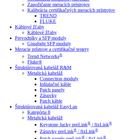
Zapožičanie meracích prístrojov
Kalibrácia certifikačných meracích prístrojov
TREND
FLUKE
Káblové žľaby
Káblové žľaby
Prevodníky a SFP moduly
Gigalight SFP moduly
Meracie prístroje a certifikačné testery
®
Trend Networks
Fluke®
Štruktúrovaná kabeláž R&M
Metalická kabeláž
Connection moduly
Inštalačné káble
Patch panely
Zásuvky
Patch káble
Štruktúrovaná kabeláž EasyLan
Kategória 8
Metalická kabeláž
®
®
Keystone Jacky preLink
/ fixLink
®
®
Zásuvky preLink
/ fixLink
®
®
Patch panely preLink
/ fixLink