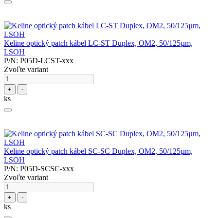
Keline optický patch kábel LC-ST Duplex, OM2, 50/125µm,
LSOH
P/N: P05D-LCST-xxx
Zvoľte variant
+
-
ks
Keline optický patch kábel SC-SC Duplex, OM2, 50/125µm,
LSOH
P/N: P05D-SCSC-xxx
Zvoľte variant
+
-
ks