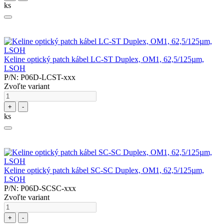
ks
Keline optický patch kábel LC-ST Duplex, OM1, 62,5/125µm,
LSOH
P/N: P06D-LCST-xxx
Zvoľte variant
+
-
ks
Keline optický patch kábel SC-SC Duplex, OM1, 62,5/125µm,
LSOH
P/N: P06D-SCSC-xxx
Zvoľte variant
+
-