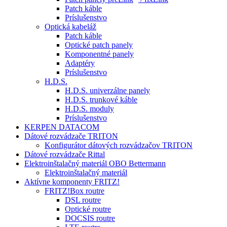
Patch káble
Príslušenstvo
Optická kabeláž
Patch káble
Optické patch panely
Komponentné panely
Adaptéry
Príslušenstvo
H.D.S.
H.D.S. univerzálne panely
H.D.S. trunkové káble
H.D.S. moduly
Príslušenstvo
KERPEN DATACOM
Dátové rozvádzače TRITON
Konfigurátor dátových rozvádzačov TRITON
Dátové rozvádzače Rittal
Elektroinštalačný materiál OBO Bettermann
Elektroinštalačný materiál
Aktívne komponenty FRITZ!
FRITZ!Box routre
DSL routre
Optické routre
DOCSIS routre