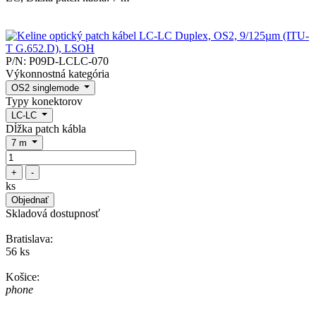
P/N:
P09D-LCLC-070
Výkonnostná kategória
OS2 singlemode
Typy konektorov
LC-LC
Dĺžka patch kábla
7 m
+
-
ks
Objednať
Skladová dostupnosť
Bratislava:
56 ks
Košice:
phone