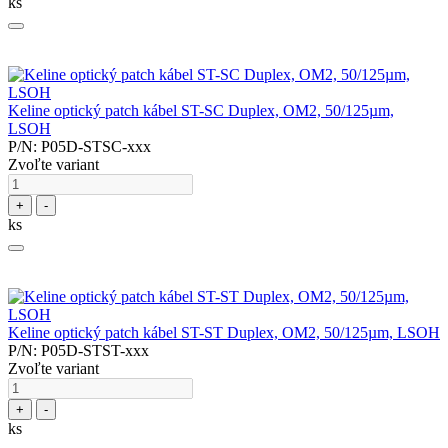
ks
Keline optický patch kábel ST-SC Duplex, OM2, 50/125µm,
LSOH
P/N: P05D-STSC-xxx
Zvoľte variant
+
-
ks
Keline optický patch kábel ST-ST Duplex, OM2, 50/125µm, LSOH
P/N: P05D-STST-xxx
Zvoľte variant
+
-
ks