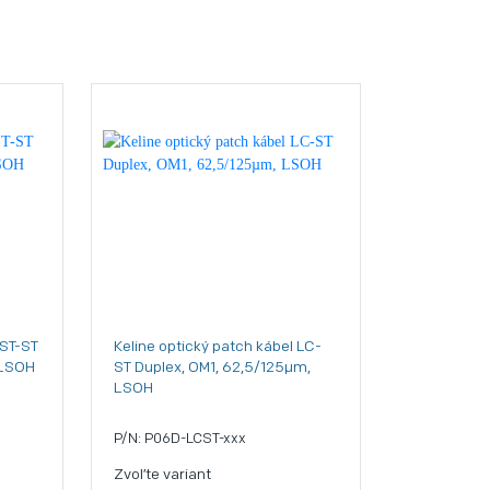
 ST-ST
Keline optický patch kábel LC-
 LSOH
ST Duplex, OM1, 62,5/125µm,
LSOH
P/N: P06D-LCST-xxx
Zvoľte variant