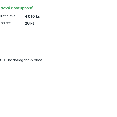
adová dostupnosť
4 010 ks
Bratislava:
26 ks
Košice:
SOH bezhalogénový plášť