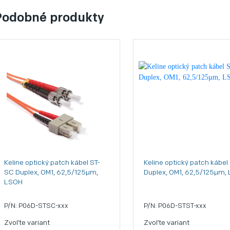
Podobné produkty
Keline optický patch kábel ST-
Keline optický patch kábel
SC Duplex, OM1, 62,5/125µm,
Duplex, OM1, 62,5/125µm,
LSOH
P/N: P06D-STSC-xxx
P/N: P06D-STST-xxx
Zvoľte variant
Zvoľte variant