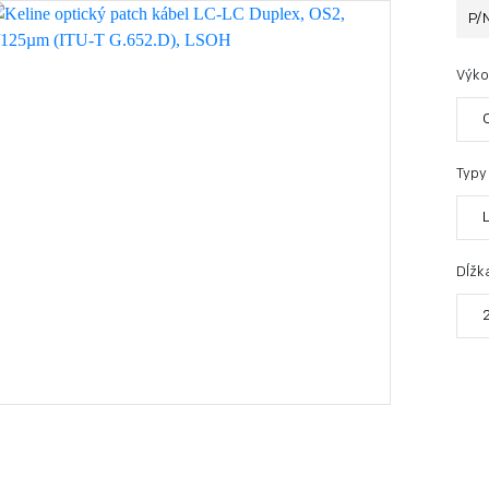
P/
Výko
Typy
Dĺžk