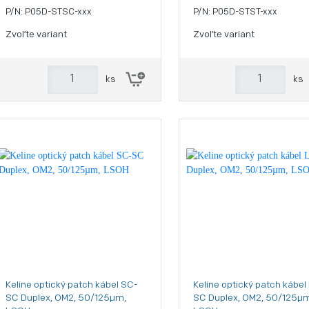
P/N: P05D-STSC-xxx
P/N: P05D-STST-xxx
Zvoľte variant
Zvoľte variant
ks
ks
Keline optický patch kábel SC-
Keline optický patch kábel
SC Duplex, OM2, 50/125µm,
SC Duplex, OM2, 50/125µm