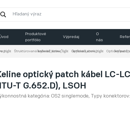
Produktové
O
Úvod
Výpredaj
Refer
portfólio
nás
®
vod
Štruktúrovaná kabeláž Keline
Optická kabeláž
Optické patch
Keline optický patch kábel LC-L
(ITU-T G.652.D), LSOH
ýkonnostná kategória: OS2 singlemode, Typy konektorov: 