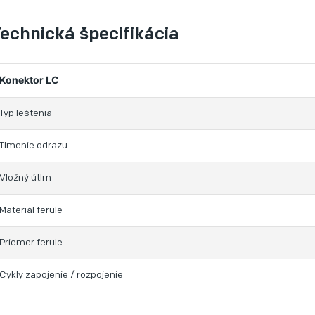
echnická špecifikácia
Konektor LC
Typ leštenia
Tlmenie odrazu
Vložný útlm
Materiál ferule
Priemer ferule
Cykly zapojenie / rozpojenie