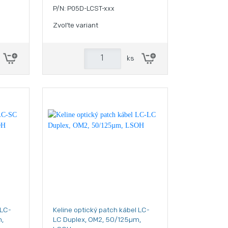
P/N: P05D-LCST-xxx
Zvoľte variant
ks
 LC-
Keline optický patch kábel LC-
,
LC Duplex, OM2, 50/125µm,