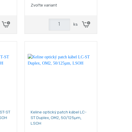
Zvoľte variant
ks
 ST-ST
Keline optický patch kábel LC-
LSOH
ST Duplex, OM2, 50/125µm,
LSOH