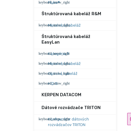
Fluke®
Štruktúrovaná kabeláž R&M
Metalická kabeláž
Štruktúrovaná kabeláž
EasyLan
Kategória 8
Metalická kabeláž
Optická kabeláž
H.D.S.
KERPEN DATACOM
Dátové rozvádzače TRITON
Konfigurátor dátových
rozvádzačov TRITON