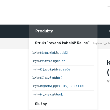
Produkty
®
Štruktúrovaná kabeláž Keline
Ú
Metalická kabeláž
Optická kabeláž
Dátové rozvádzače
Dátové centrá
V
Kabeláž pre CCTV, EZS a EPS
Home network
Služby