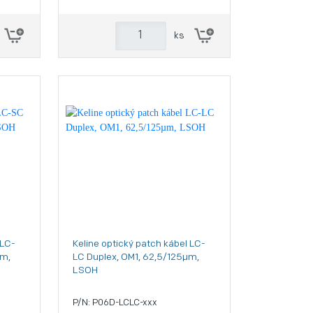
ks
 LC-
Keline optický patch kábel LC-
µm,
LC Duplex, OM1, 62,5/125µm,
LSOH
P/N: P06D-LCLC-xxx