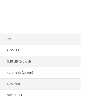
PC
≥ 55 dB
0,15 dB (typical)
keramika (zirkón)
1,25 mm
min. 1000