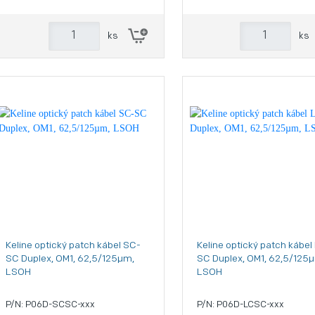
ks
ks
Keline optický patch kábel SC-
Keline optický patch kábel
SC Duplex, OM1, 62,5/125µm,
SC Duplex, OM1, 62,5/125
LSOH
LSOH
P/N: P06D-SCSC-xxx
P/N: P06D-LCSC-xxx