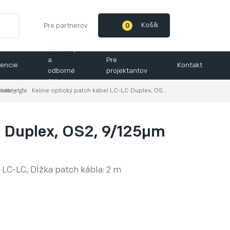
Košík
Pre partnerov
0
Aktuality
a
Pre
encie
Kontakt
odborné
projektantov
články
 káble
Keline optický patch kábel LC-LC Duplex, OS2, 9/125µm (ITU-T G.652.D), LSOH
C Duplex, OS2, 9/125µm
LC-LC, Dĺžka patch kábla: 2 m