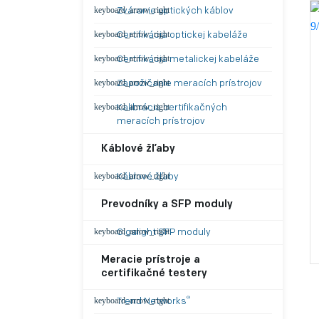
Zváranie optických káblov
Certifikácia optickej kabeláže
Certifikácia metalickej kabeláže
Zapožičanie meracích prístrojov
Kalibrácia certifikačných
meracích prístrojov
Káblové žľaby
Káblové žľaby
Prevodníky a SFP moduly
Gigalight SFP moduly
Meracie prístroje a
certifikačné testery
®
Trend Networks