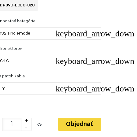
N:
P09D-LCLC-020
nnostná kategória
OS2 singlemode
 konektorov
LC-LC
a patch kábla
2 m
+
Objednať
ks
-