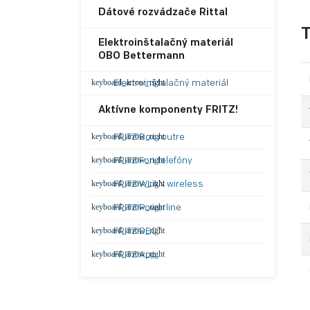
Dátové rozvádzače Rittal
T
Elektroinštalačný materiál
OBO Bettermann
Elektroinštalačný materiál
Aktívne komponenty FRITZ!
FRITZ!Box routre
FRITZ!Fon telefóny
FRITZ!WLAN wireless
FRITZ!Powerline
FRITZ!DECT
FRITZ!App