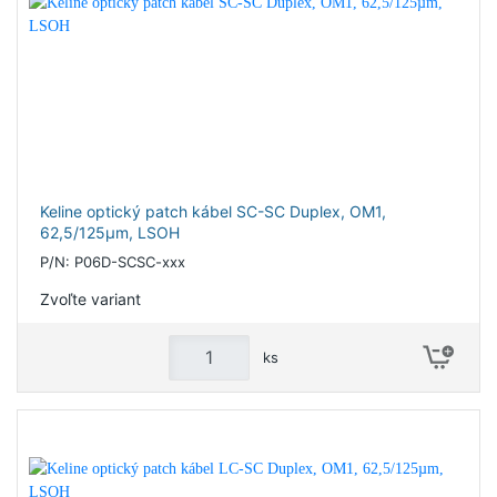
Keline optický patch kábel SC-SC Duplex, OM1,
62,5/125µm, LSOH
P/N: P06D-SCSC-xxx
Zvoľte variant
ks