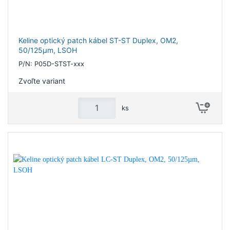
Keline optický patch kábel ST-ST Duplex, OM2,
50/125µm, LSOH
P/N: P05D-STST-xxx
Zvoľte variant
ks