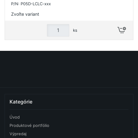
P/N: P05D-LCLC-xxx
Zvoľte variant
ks
Kategórie
Úvod
Produktové portfólio
Výpredaj