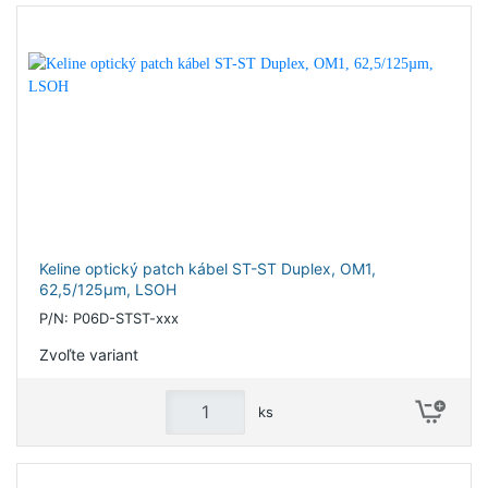
Keline optický patch kábel ST-ST Duplex, OM1,
62,5/125µm, LSOH
P/N: P06D-STST-xxx
Zvoľte variant
ks