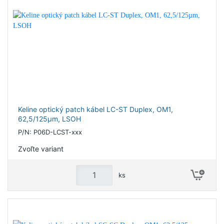
Keline optický patch kábel LC-ST Duplex, OM1,
62,5/125µm, LSOH
P/N: P06D-LCST-xxx
Zvoľte variant
ks