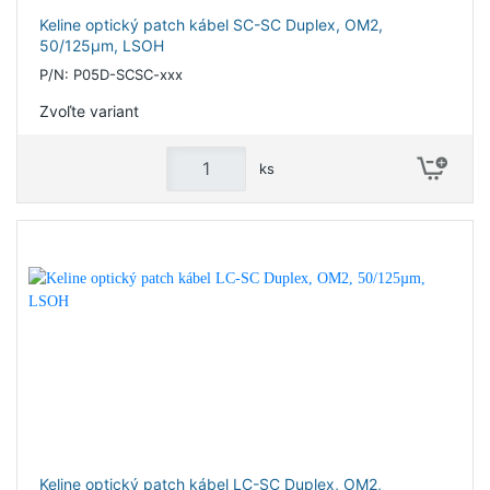
Keline optický patch kábel SC-SC Duplex, OM2,
50/125µm, LSOH
P/N: P05D-SCSC-xxx
Zvoľte variant
ks
Keline optický patch kábel LC-SC Duplex, OM2,