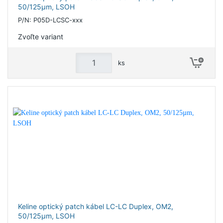
50/125µm, LSOH
P/N: P05D-LCSC-xxx
Zvoľte variant
ks
Keline optický patch kábel LC-LC Duplex, OM2,
50/125µm, LSOH