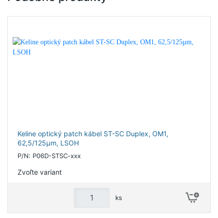
Keline optický patch kábel ST-SC Duplex, OM1,
62,5/125µm, LSOH
P/N: P06D-STSC-xxx
Zvoľte variant
ks