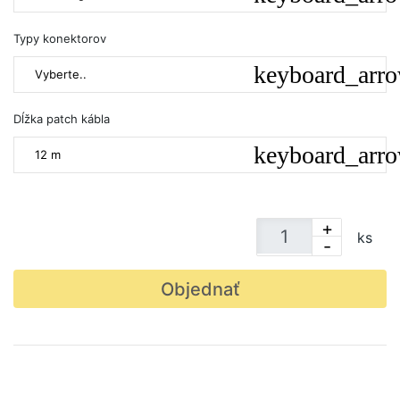
Typy konektorov
Vyberte..
Dĺžka patch kábla
12 m
+
ks
-
Objednať