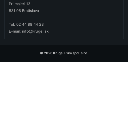
Pri majeri 13
831 06 Bratislava
Tel: 02 44 88 44 23
E-mail: info@krugel.sk
© 2026 Krugel Exim spol. s.r.o.