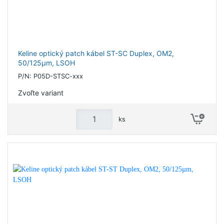
Keline optický patch kábel ST-SC Duplex, OM2,
50/125µm, LSOH
P/N: P05D-STSC-xxx
Zvoľte variant
ks