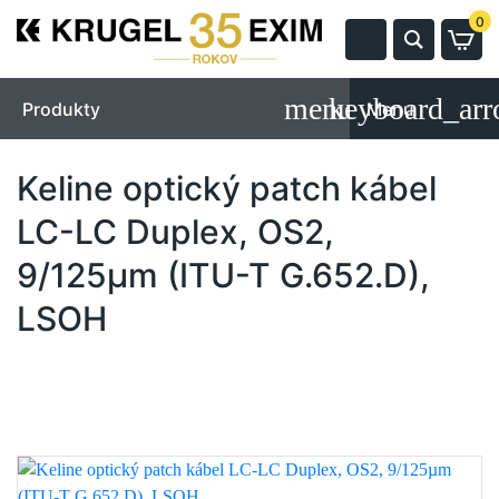
0
Produkty
Menu
Keline optický patch kábel
LC-LC Duplex, OS2,
9/125µm (ITU-T G.652.D),
LSOH