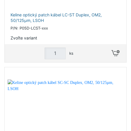
Keline optický patch kábel LC-ST Duplex, OM2,
50/125µm, LSOH
P/N: P05D-LCST-xxx
Zvoľte variant
ks