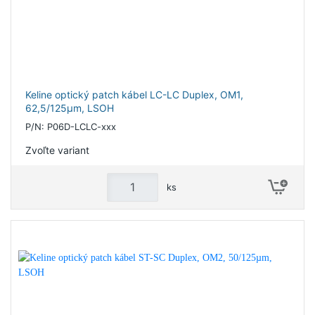
Keline optický patch kábel LC-LC Duplex, OM1,
62,5/125µm, LSOH
P/N: P06D-LCLC-xxx
Zvoľte variant
ks