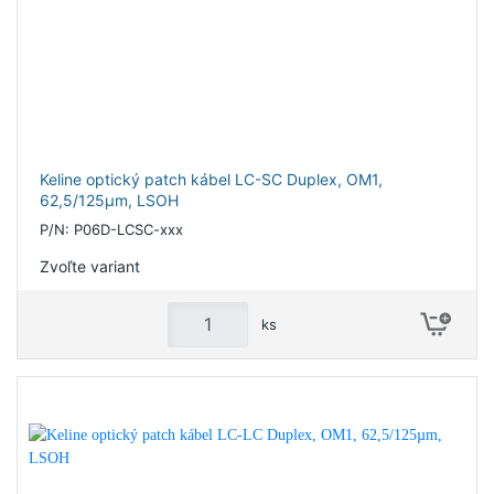
Keline optický patch kábel LC-SC Duplex, OM1,
62,5/125µm, LSOH
P/N: P06D-LCSC-xxx
Zvoľte variant
ks