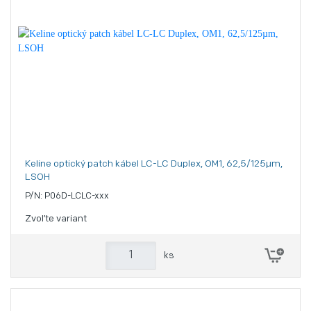
Keline optický patch kábel LC-LC Duplex, OM1, 62,5/125µm,
LSOH
P/N: P06D-LCLC-xxx
Zvoľte variant
ks