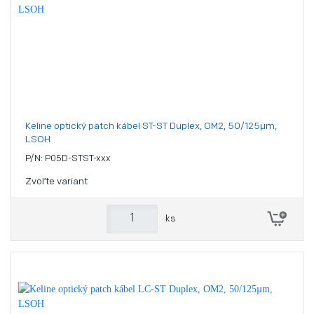
Keline optický patch kábel ST-ST Duplex, OM2, 50/125µm,
LSOH
P/N: P05D-STST-xxx
Zvoľte variant
ks