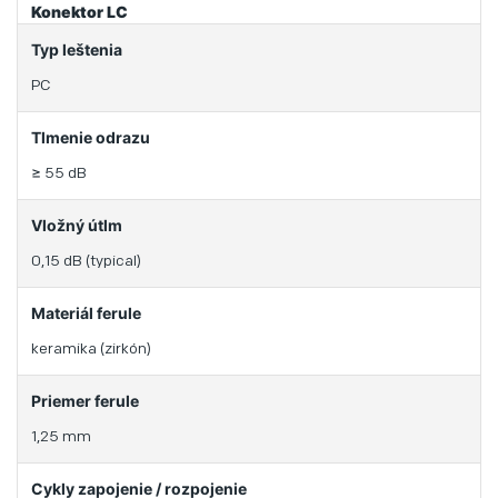
Konektor LC
Typ leštenia
PC
Tlmenie odrazu
≥ 55 dB
Vložný útlm
0,15 dB (typical)
Materiál ferule
keramika (zirkón)
Priemer ferule
1,25 mm
Cykly zapojenie / rozpojenie