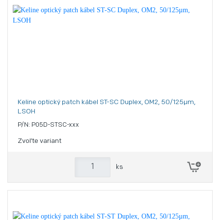
Keline optický patch kábel ST-SC Duplex, OM2, 50/125µm,
LSOH
P/N: P05D-STSC-xxx
Zvoľte variant
ks