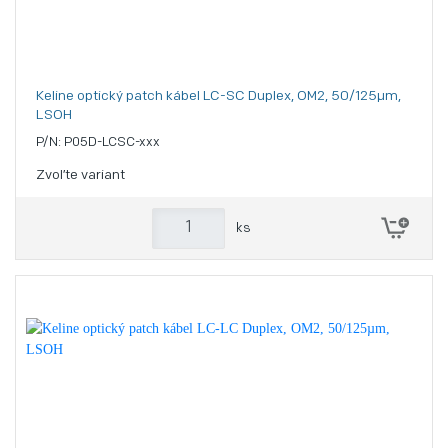
Keline optický patch kábel LC-SC Duplex, OM2, 50/125µm,
LSOH
P/N: P05D-LCSC-xxx
Zvoľte variant
ks