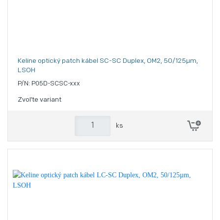
Keline optický patch kábel SC-SC Duplex, OM2, 50/125µm,
LSOH
P/N: P05D-SCSC-xxx
Zvoľte variant
ks