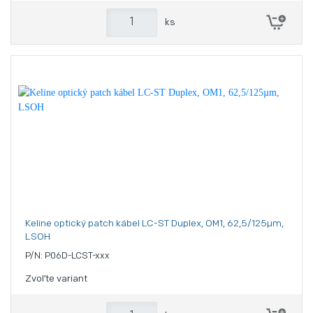
ks
Keline optický patch kábel LC-ST Duplex, OM1, 62,5/125µm,
LSOH
P/N: P06D-LCST-xxx
Zvoľte variant