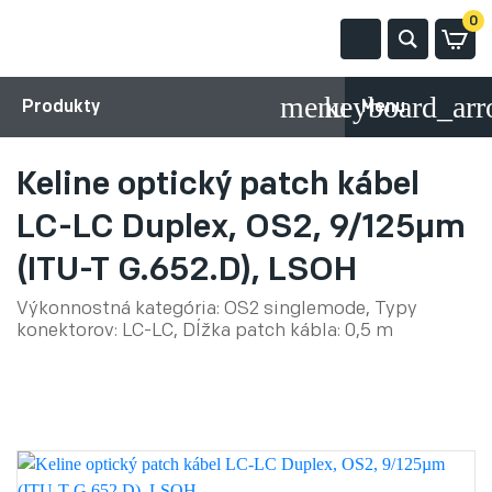
0
Produkty
Menu
Keline optický patch kábel
LC-LC Duplex, OS2, 9/125µm
(ITU-T G.652.D), LSOH
Výkonnostná kategória: OS2 singlemode, Typy
konektorov: LC-LC, Dĺžka patch kábla: 0,5 m