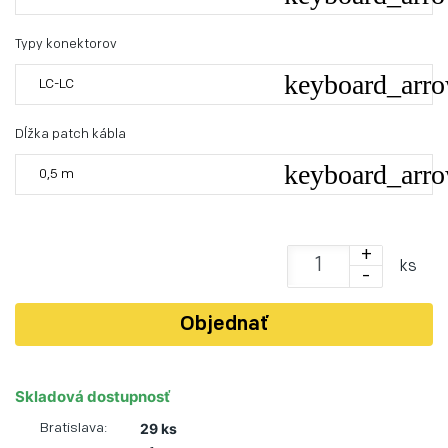
Typy konektorov
LC-LC
Dĺžka patch kábla
0,5 m
+
ks
-
Objednať
Skladová dostupnosť
29 ks
Bratislava: