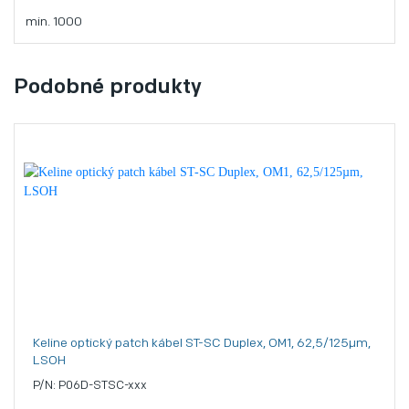
min. 1000
Podobné produkty
Keline optický patch kábel ST-SC Duplex, OM1, 62,5/125µm,
LSOH
P/N: P06D-STSC-xxx