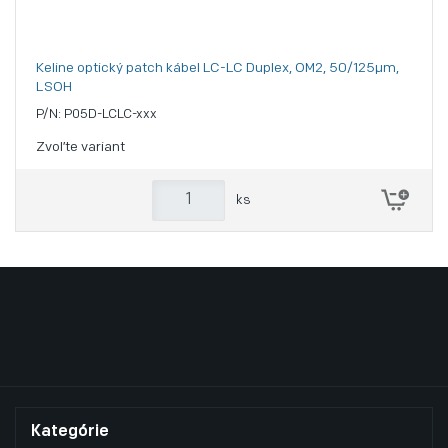
Keline optický patch kábel LC-LC Duplex, OM2, 50/125µm,
LSOH
P/N: P05D-LCLC-xxx
Zvoľte variant
ks
Kategórie