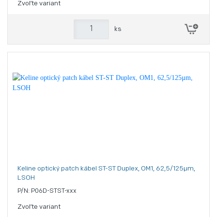
Zvoľte variant
ks
Keline optický patch kábel ST-ST Duplex, OM1, 62,5/125µm,
LSOH
P/N: P06D-STST-xxx
Zvoľte variant