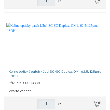
ks
Keline optický patch kábel SC-SC Duplex, OM1, 62,5/125µm,
LSOH
P/N: P06D-SCSC-xxx
Zvoľte variant
ks