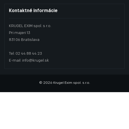
Kontaktné informácie
KRUGEL EXIM spol. s r.o.
Pri majeri 13
831 06 Bratislava
Tel: 02 44 88 44 23
E-mail: info@krugel.sk
© 2026 Krugel Exim spol. s.r.o.