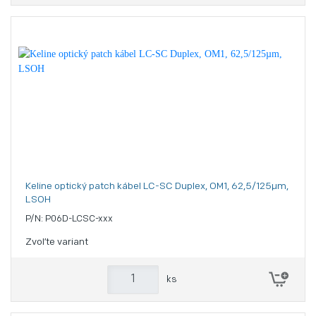
Keline optický patch kábel LC-SC Duplex, OM1, 62,5/125µm,
LSOH
P/N: P06D-LCSC-xxx
Zvoľte variant
ks