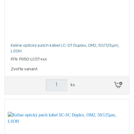
Keline optický patch kábel LC-ST Duplex, OM2, 50/125µm,
LSOH
P/N: P05D-LCST-xxx
Zvoľte variant
ks