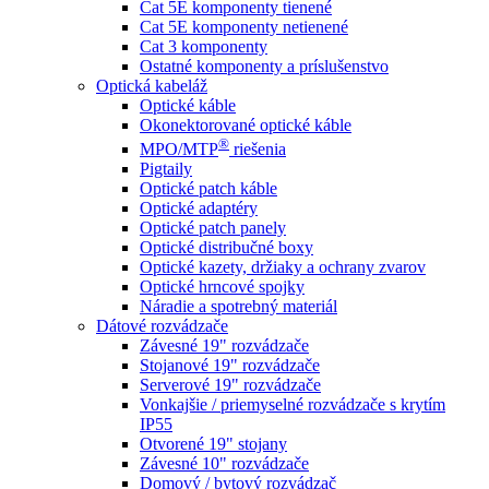
Cat 5E komponenty tienené
Cat 5E komponenty netienené
Cat 3 komponenty
Ostatné komponenty a príslušenstvo
Optická kabeláž
Optické káble
Okonektorované optické káble
®
MPO/MTP
​ riešenia
Pigtaily
Optické patch káble
Optické adaptéry
Optické patch panely
Optické distribučné boxy
Optické kazety, držiaky a ochrany zvarov
Optické hrncové spojky
Náradie a spotrebný materiál
Dátové rozvádzače
Závesné 19" rozvádzače
Stojanové 19" rozvádzače
Serverové 19" rozvádzače
Vonkajšie / priemyselné rozvádzače s krytím
IP55
Otvorené 19" stojany
Závesné 10" rozvádzače
Domový / bytový rozvádzač