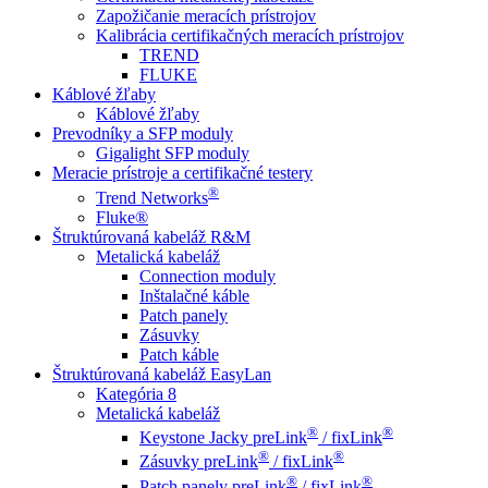
Zapožičanie meracích prístrojov
Kalibrácia certifikačných meracích prístrojov
TREND
FLUKE
Káblové žľaby
Káblové žľaby
Prevodníky a SFP moduly
Gigalight SFP moduly
Meracie prístroje a certifikačné testery
®
Trend Networks
Fluke®
Štruktúrovaná kabeláž R&M
Metalická kabeláž
Connection moduly
Inštalačné káble
Patch panely
Zásuvky
Patch káble
Štruktúrovaná kabeláž EasyLan
Kategória 8
Metalická kabeláž
®
®
Keystone Jacky preLink
/ fixLink
®
®
Zásuvky preLink
/ fixLink
®
®
Patch panely preLink
/ fixLink