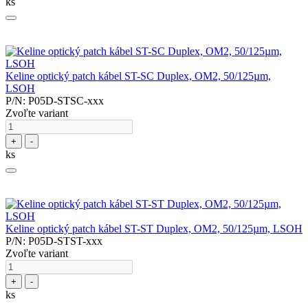
ks
Keline optický patch kábel ST-SC Duplex, OM2, 50/125µm,
LSOH
P/N: P05D-STSC-xxx
Zvoľte variant
+
-
ks
Keline optický patch kábel ST-ST Duplex, OM2, 50/125µm, LSOH
P/N: P05D-STST-xxx
Zvoľte variant
+
-
ks