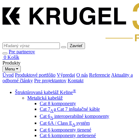
Zavrieť
Pre partnerov
0
Košík
Produkty
Menu
Úvod
Produktové portfólio
Výpredaj
O nás
Referencie
Aktuality a
odborné články
Pre projektantov
Kontakt
®
Štruktúrovaná kabeláž Keline
Metalická kabeláž
Cat 8 komponenty
Cat 7
a Cat 7 inštalačné káble
A
Cat 6
interoperabilné komponenty
A
Cat 6A / Class E
systém
A
Cat 6 komponenty tienené
Cat 6 komponenty netienené