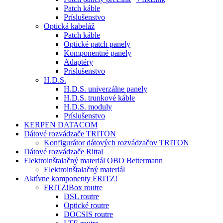
Patch káble
Príslušenstvo
Optická kabeláž
Patch káble
Optické patch panely
Komponentné panely
Adaptéry
Príslušenstvo
H.D.S.
H.D.S. univerzálne panely
H.D.S. trunkové káble
H.D.S. moduly
Príslušenstvo
KERPEN DATACOM
Dátové rozvádzače TRITON
Konfigurátor dátových rozvádzačov TRITON
Dátové rozvádzače Rittal
Elektroinštalačný materiál OBO Bettermann
Elektroinštalačný materiál
Aktívne komponenty FRITZ!
FRITZ!Box routre
DSL routre
Optické routre
DOCSIS routre