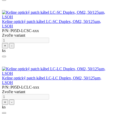
Keline optický patch kábel LC-SC Duplex, OM2, 50/125µm,
LSOH
P/N: P05D-LCSC-xxx
Zvoľte variant
+
-
ks
Keline optický patch kábel LC-LC Duplex, OM2, 50/125µm,
LSOH
P/N: P05D-LCLC-xxx
Zvoľte variant
+
-
ks