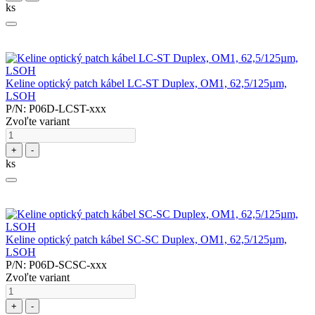
ks
Keline optický patch kábel LC-ST Duplex, OM1, 62,5/125µm,
LSOH
P/N: P06D-LCST-xxx
Zvoľte variant
+
-
ks
Keline optický patch kábel SC-SC Duplex, OM1, 62,5/125µm,
LSOH
P/N: P06D-SCSC-xxx
Zvoľte variant
+
-