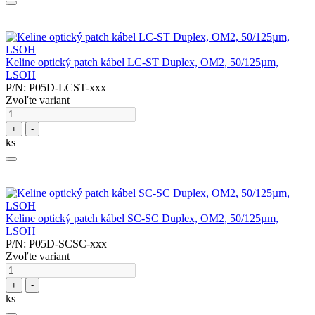
Keline optický patch kábel LC-ST Duplex, OM2, 50/125µm,
LSOH
P/N: P05D-LCST-xxx
Zvoľte variant
+
-
ks
Keline optický patch kábel SC-SC Duplex, OM2, 50/125µm,
LSOH
P/N: P05D-SCSC-xxx
Zvoľte variant
+
-
ks