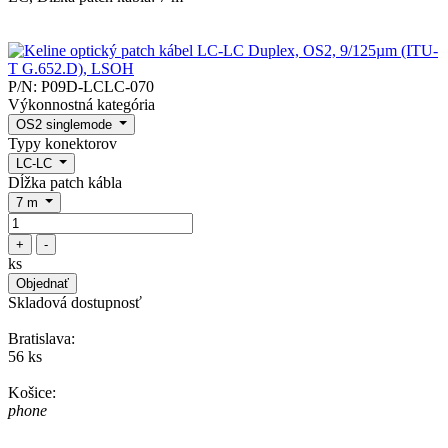
P/N:
P09D-LCLC-070
Výkonnostná kategória
OS2 singlemode
Typy konektorov
LC-LC
Dĺžka patch kábla
7 m
+
-
ks
Objednať
Skladová dostupnosť
Bratislava:
56 ks
Košice:
phone