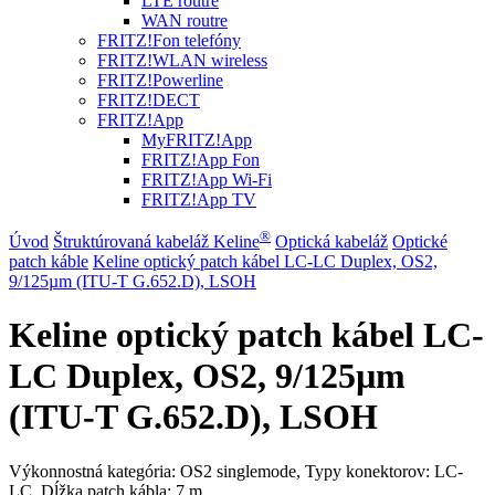
LTE routre
WAN routre
FRITZ!Fon telefóny
FRITZ!WLAN wireless
FRITZ!Powerline
FRITZ!DECT
FRITZ!App
MyFRITZ!App
FRITZ!App Fon
FRITZ!App Wi-Fi
FRITZ!App TV
®
Úvod
Štruktúrovaná kabeláž Keline
Optická kabeláž
Optické
patch káble
Keline optický patch kábel LC-LC Duplex, OS2,
9/125µm (ITU-T G.652.D), LSOH
Keline optický patch kábel LC-
LC Duplex, OS2, 9/125µm
(ITU-T G.652.D), LSOH
Výkonnostná kategória: OS2 singlemode, Typy konektorov: LC-
LC, Dĺžka patch kábla: 7 m