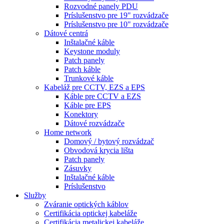
Rozvodné panely PDU
Príslušenstvo pre 19" rozvádzače
Príslušenstvo pre 10" rozvádzače
Dátové centrá
Inštalačné káble
Keystone moduly
Patch panely
Patch káble
Trunkové káble
Kabeláž pre CCTV, EZS a EPS
Káble pre CCTV a EZS
Káble pre EPS
Konektory
Dátové rozvádzače
Home network
Domový / bytový rozvádzač
Obvodová krycia lišta
Patch panely
Zásuvky
Inštalačné káble
Príslušenstvo
Služby
Zváranie optických káblov
Certifikácia optickej kabeláže
Certifikácia metalickej kabeláže