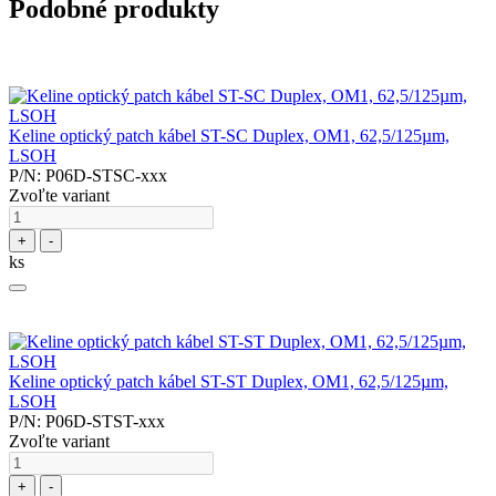
Podobné produkty
Keline optický patch kábel ST-SC Duplex, OM1, 62,5/125µm,
LSOH
P/N: P06D-STSC-xxx
Zvoľte variant
+
-
ks
Keline optický patch kábel ST-ST Duplex, OM1, 62,5/125µm,
LSOH
P/N: P06D-STST-xxx
Zvoľte variant
+
-