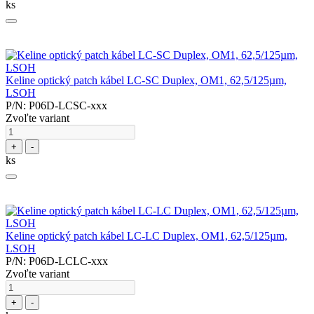
ks
Keline optický patch kábel LC-SC Duplex, OM1, 62,5/125µm,
LSOH
P/N: P06D-LCSC-xxx
Zvoľte variant
+
-
ks
Keline optický patch kábel LC-LC Duplex, OM1, 62,5/125µm,
LSOH
P/N: P06D-LCLC-xxx
Zvoľte variant
+
-