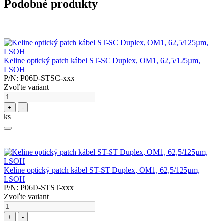
Podobné produkty
Keline optický patch kábel ST-SC Duplex, OM1, 62,5/125µm,
LSOH
P/N: P06D-STSC-xxx
Zvoľte variant
+
-
ks
Keline optický patch kábel ST-ST Duplex, OM1, 62,5/125µm,
LSOH
P/N: P06D-STST-xxx
Zvoľte variant
+
-