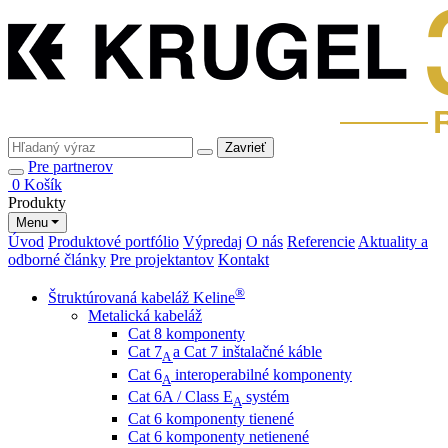
Zavrieť
Pre partnerov
0
Košík
Produkty
Menu
Úvod
Produktové portfólio
Výpredaj
O nás
Referencie
Aktuality a
odborné články
Pre projektantov
Kontakt
®
Štruktúrovaná kabeláž Keline
Metalická kabeláž
Cat 8 komponenty
Cat 7
a Cat 7 inštalačné káble
A
Cat 6
interoperabilné komponenty
A
Cat 6A / Class E
systém
A
Cat 6 komponenty tienené
Cat 6 komponenty netienené