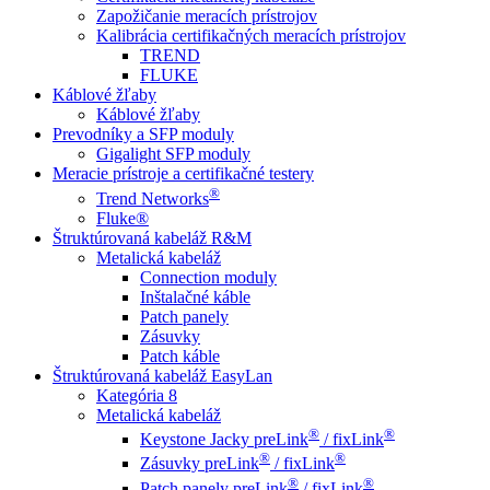
Zapožičanie meracích prístrojov
Kalibrácia certifikačných meracích prístrojov
TREND
FLUKE
Káblové žľaby
Káblové žľaby
Prevodníky a SFP moduly
Gigalight SFP moduly
Meracie prístroje a certifikačné testery
®
Trend Networks
Fluke®
Štruktúrovaná kabeláž R&M
Metalická kabeláž
Connection moduly
Inštalačné káble
Patch panely
Zásuvky
Patch káble
Štruktúrovaná kabeláž EasyLan
Kategória 8
Metalická kabeláž
®
®
Keystone Jacky preLink
/ fixLink
®
®
Zásuvky preLink
/ fixLink
®
®
Patch panely preLink
/ fixLink