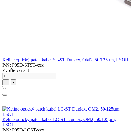
Keline optický patch kábel ST-ST Duplex, OM2, 50/125µm, LSOH
P/N: P05D-STST-xxx
Zvoľte variant
+
-
ks
Keline optický patch kábel LC-ST Duplex, OM2, 50/125µm,
LSOH
P/N: P05D-LCST-xxx