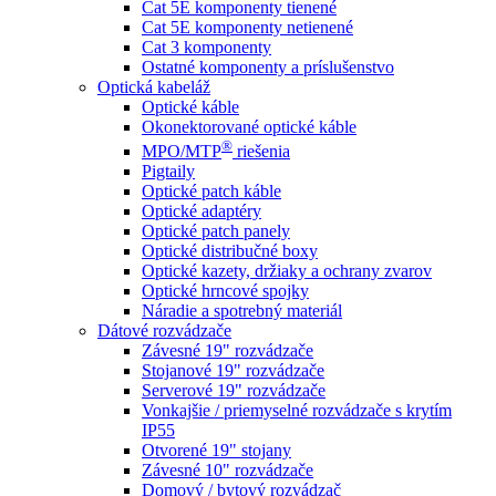
Cat 5E komponenty tienené
Cat 5E komponenty netienené
Cat 3 komponenty
Ostatné komponenty a príslušenstvo
Optická kabeláž
Optické káble
Okonektorované optické káble
®
MPO/MTP
​ riešenia
Pigtaily
Optické patch káble
Optické adaptéry
Optické patch panely
Optické distribučné boxy
Optické kazety, držiaky a ochrany zvarov
Optické hrncové spojky
Náradie a spotrebný materiál
Dátové rozvádzače
Závesné 19" rozvádzače
Stojanové 19" rozvádzače
Serverové 19" rozvádzače
Vonkajšie / priemyselné rozvádzače s krytím
IP55
Otvorené 19" stojany
Závesné 10" rozvádzače
Domový / bytový rozvádzač