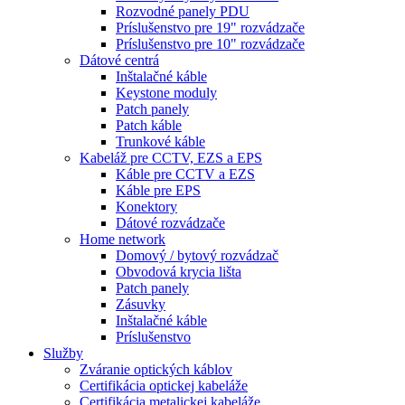
Rozvodné panely PDU
Príslušenstvo pre 19" rozvádzače
Príslušenstvo pre 10" rozvádzače
Dátové centrá
Inštalačné káble
Keystone moduly
Patch panely
Patch káble
Trunkové káble
Kabeláž pre CCTV, EZS a EPS
Káble pre CCTV a EZS
Káble pre EPS
Konektory
Dátové rozvádzače
Home network
Domový / bytový rozvádzač
Obvodová krycia lišta
Patch panely
Zásuvky
Inštalačné káble
Príslušenstvo
Služby
Zváranie optických káblov
Certifikácia optickej kabeláže
Certifikácia metalickej kabeláže