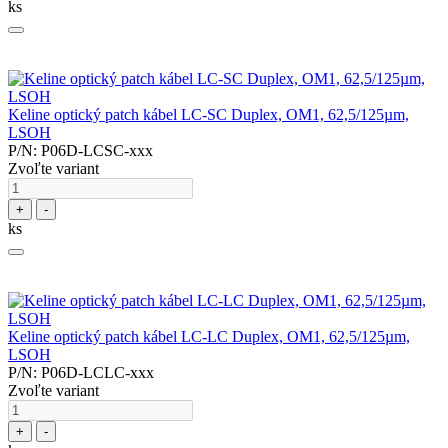
ks
Keline optický patch kábel LC-SC Duplex, OM1, 62,5/125µm,
LSOH
P/N: P06D-LCSC-xxx
Zvoľte variant
+
-
ks
Keline optický patch kábel LC-LC Duplex, OM1, 62,5/125µm,
LSOH
P/N: P06D-LCLC-xxx
Zvoľte variant
+
-