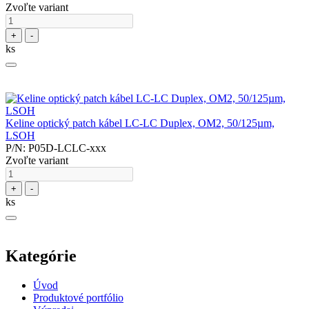
Zvoľte variant
+
-
ks
Keline optický patch kábel LC-LC Duplex, OM2, 50/125µm,
LSOH
P/N: P05D-LCLC-xxx
Zvoľte variant
+
-
ks
Kategórie
Úvod
Produktové portfólio