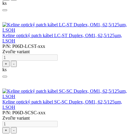
ks
Keline optický patch kábel LC-ST Duplex, OM1, 62,5/125µm,
LSOH
P/N: P06D-LCST-xxx
Zvoľte variant
+
-
ks
Keline optický patch kábel SC-SC Duplex, OM1, 62,5/125µm,
LSOH
P/N: P06D-SCSC-xxx
Zvoľte variant
+
-