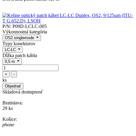
P/N:
P09D-LCLC-005
Výkonnostná kategória
OS2 singlemode
Typy konektorov
LC-LC
Dĺžka patch kábla
0,5 m
+
-
ks
Objednať
Skladová dostupnosť
Bratislava:
29 ks
Košice:
phone