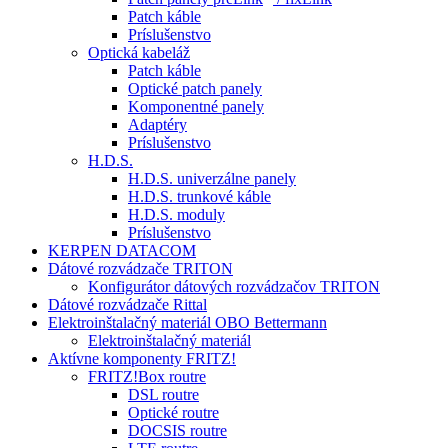
Patch káble
Príslušenstvo
Optická kabeláž
Patch káble
Optické patch panely
Komponentné panely
Adaptéry
Príslušenstvo
H.D.S.
H.D.S. univerzálne panely
H.D.S. trunkové káble
H.D.S. moduly
Príslušenstvo
KERPEN DATACOM
Dátové rozvádzače TRITON
Konfigurátor dátových rozvádzačov TRITON
Dátové rozvádzače Rittal
Elektroinštalačný materiál OBO Bettermann
Elektroinštalačný materiál
Aktívne komponenty FRITZ!
FRITZ!Box routre
DSL routre
Optické routre
DOCSIS routre