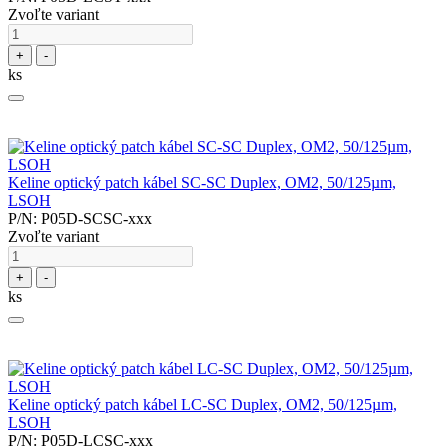
Zvoľte variant
+
-
ks
Keline optický patch kábel SC-SC Duplex, OM2, 50/125µm,
LSOH
P/N: P05D-SCSC-xxx
Zvoľte variant
+
-
ks
Keline optický patch kábel LC-SC Duplex, OM2, 50/125µm,
LSOH
P/N: P05D-LCSC-xxx