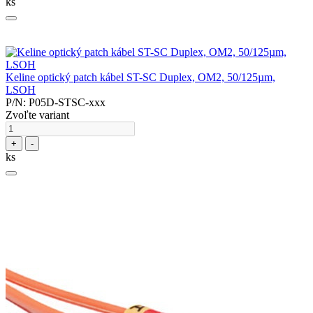
ks
Keline optický patch kábel ST-SC Duplex, OM2, 50/125µm,
LSOH
P/N: P05D-STSC-xxx
Zvoľte variant
+
-
ks