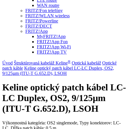
LTE routre
WAN routre
FRITZ!Fon telefóny
FRITZ!WLAN wireless
FRITZ!Powerline
FRITZ!DECT
FRITZ!App
MyFRITZ!App
FRITZ!App Fon
FRITZ!App Wi-Fi
FRITZ!App TV
®
Úvod
Štruktúrovaná kabeláž Keline
Optická kabeláž
Optické
patch káble
Keline optický patch kábel LC-LC Duplex, OS2,
9/125µm (ITU-T G.652.D), LSOH
Keline optický patch kábel LC-
LC Duplex, OS2, 9/125µm
(ITU-T G.652.D), LSOH
Výkonnostná kategória: OS2 singlemode, Typy konektorov: LC-
LC, Dĺžka patch kábla: 0,5 m