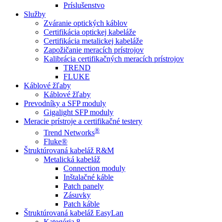
Príslušenstvo
Služby
Zváranie optických káblov
Certifikácia optickej kabeláže
Certifikácia metalickej kabeláže
Zapožičanie meracích prístrojov
Kalibrácia certifikačných meracích prístrojov
TREND
FLUKE
Káblové žľaby
Káblové žľaby
Prevodníky a SFP moduly
Gigalight SFP moduly
Meracie prístroje a certifikačné testery
®
Trend Networks
Fluke®
Štruktúrovaná kabeláž R&M
Metalická kabeláž
Connection moduly
Inštalačné káble
Patch panely
Zásuvky
Patch káble
Štruktúrovaná kabeláž EasyLan
Kategória 8