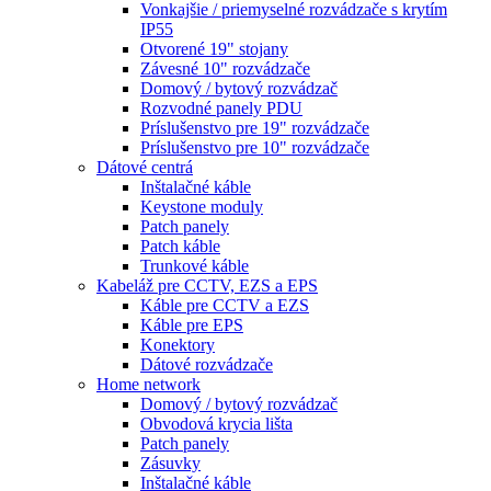
Vonkajšie / priemyselné rozvádzače s krytím
IP55
Otvorené 19" stojany
Závesné 10" rozvádzače
Domový / bytový rozvádzač
Rozvodné panely PDU
Príslušenstvo pre 19" rozvádzače
Príslušenstvo pre 10" rozvádzače
Dátové centrá
Inštalačné káble
Keystone moduly
Patch panely
Patch káble
Trunkové káble
Kabeláž pre CCTV, EZS a EPS
Káble pre CCTV a EZS
Káble pre EPS
Konektory
Dátové rozvádzače
Home network
Domový / bytový rozvádzač
Obvodová krycia lišta
Patch panely
Zásuvky
Inštalačné káble