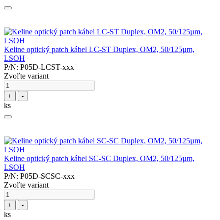
Keline optický patch kábel LC-ST Duplex, OM2, 50/125µm,
LSOH
P/N: P05D-LCST-xxx
Zvoľte variant
+
-
ks
Keline optický patch kábel SC-SC Duplex, OM2, 50/125µm,
LSOH
P/N: P05D-SCSC-xxx
Zvoľte variant
+
-
ks