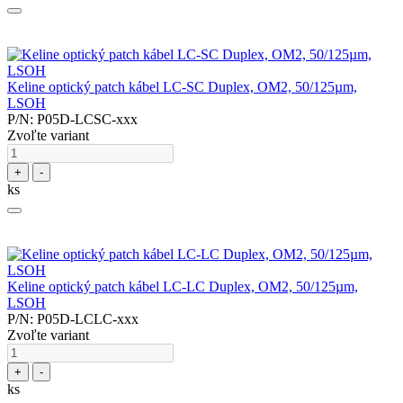
Keline optický patch kábel LC-SC Duplex, OM2, 50/125µm,
LSOH
P/N: P05D-LCSC-xxx
Zvoľte variant
+
-
ks
Keline optický patch kábel LC-LC Duplex, OM2, 50/125µm,
LSOH
P/N: P05D-LCLC-xxx
Zvoľte variant
+
-
ks