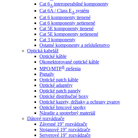
Cat 6
interoperabilné komponenty
A
Cat 6A / Class E
systém
A
Cat 6 komponenty tienené
Cat 6 komponenty netienené
Cat 5E komponenty tienené
Cat 5E komponenty netienené
Cat 3 komponenty
Ostatné komponenty a príslušenstvo
Optická kabeláž
Optické káble
Okonektorované optické káble
®
MPO/MTP
​ riešenia
Pigtaily
Optické patch káble
Optické adaptéry
Optické patch panely
Optické distribučné boxy
Optické kazety, držiaky a ochrany zvarov
Optické hrncové spojky
Náradie a spotrebný materiál
Dátové rozvádzače
Závesné 19" rozvádzače
Stojanové 19" rozvádzače
Serverové 19" rozvádzače