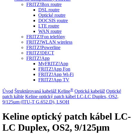
FRITZ!Box routre
DSL routre
Optické routre
DOCSIS routre
LTE routre
WAN routre
FRITZ!Fon telefóny
FRITZ!WLAN wireless
FRITZ!Powerline
FRITZ!DECT
FRITZ!App
MyFRITZ!App
FRITZ!App Fon
FRITZ!App Wi-Fi
FRITZ!App TV
®
Úvod
Štruktúrovaná kabeláž Keline
Optická kabeláž
Optické
patch káble
Keline optický patch kábel LC-LC Duplex, OS2,
9/125µm (ITU-T G.652.D), LSOH
Keline optický patch kábel LC-
LC Duplex, OS2, 9/125µm