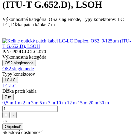
(ITU-T G.652.D), LSOH
Výkonnostná kategória: OS2 singlemode, Typy konektorov: LC-
LC, Dĺžka patch kábla: 7 m
P/N:
P09D-LCLC-070
Výkonnostná kategória
OS2 singlemode
OS2 singlemode
Typy konektorov
LC-LC
LC-LC
Dĺžka patch kábla
7 m
0,5 m
1 m
2 m
3 m
5 m
7 m
10 m
12 m
15 m
20 m
30 m
+
-
ks
Objednať
Skladová dostupnosť