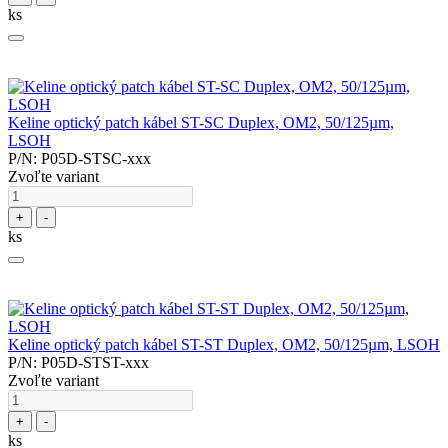
ks
Keline optický patch kábel ST-SC Duplex, OM2, 50/125µm,
LSOH
P/N: P05D-STSC-xxx
Zvoľte variant
+
-
ks
Keline optický patch kábel ST-ST Duplex, OM2, 50/125µm, LSOH
P/N: P05D-STST-xxx
Zvoľte variant
+
-
ks