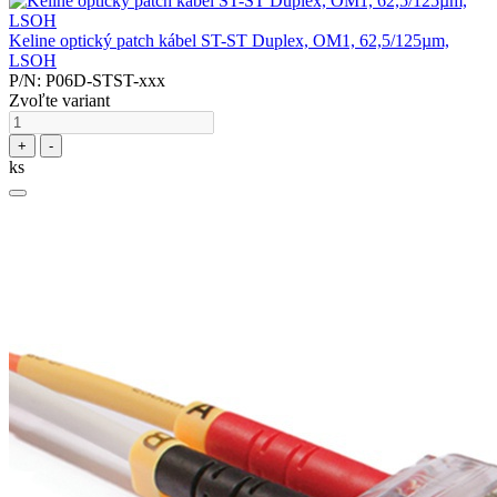
Keline optický patch kábel ST-ST Duplex, OM1, 62,5/125µm,
LSOH
P/N: P06D-STST-xxx
Zvoľte variant
+
-
ks