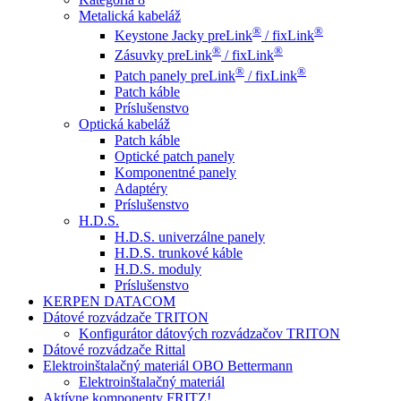
Metalická kabeláž
®
®
Keystone Jacky preLink
/ fixLink
®
®
Zásuvky preLink
/ fixLink
®
®
Patch panely preLink
/ fixLink
Patch káble
Príslušenstvo
Optická kabeláž
Patch káble
Optické patch panely
Komponentné panely
Adaptéry
Príslušenstvo
H.D.S.
H.D.S. univerzálne panely
H.D.S. trunkové káble
H.D.S. moduly
Príslušenstvo
KERPEN DATACOM
Dátové rozvádzače TRITON
Konfigurátor dátových rozvádzačov TRITON
Dátové rozvádzače Rittal
Elektroinštalačný materiál OBO Bettermann
Elektroinštalačný materiál
Aktívne komponenty FRITZ!