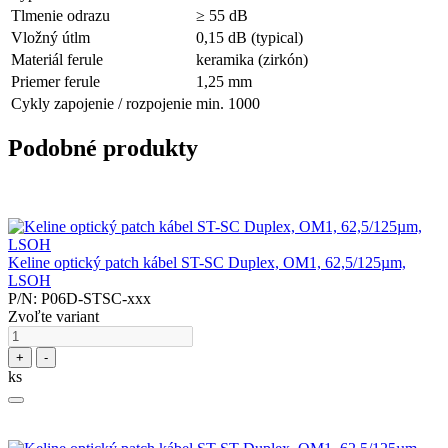
Tlmenie odrazu
≥ 55 dB
Vložný útlm
0,15 dB (typical)
Materiál ferule
keramika (zirkón)
Priemer ferule
1,25 mm
Cykly zapojenie / rozpojenie
min. 1000
Podobné produkty
Keline optický patch kábel ST-SC Duplex, OM1, 62,5/125µm,
LSOH
P/N: P06D-STSC-xxx
Zvoľte variant
+
-
ks