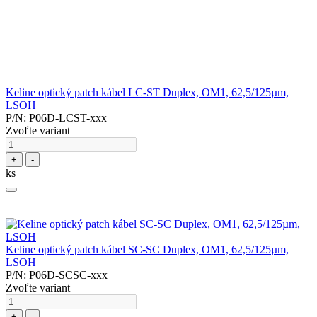
Keline optický patch kábel LC-ST Duplex, OM1, 62,5/125µm,
LSOH
P/N: P06D-LCST-xxx
Zvoľte variant
+
-
ks
Keline optický patch kábel SC-SC Duplex, OM1, 62,5/125µm,
LSOH
P/N: P06D-SCSC-xxx
Zvoľte variant
+
-