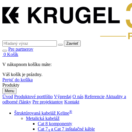
Zavrieť
Pre partnerov
0
Košík
V nákupnom košíku máte:
Váš košík je prázdny.
Prejsť do košíka
Produkty
Menu
Úvod
Produktové portfólio
Výpredaj
O nás
Referencie
Aktuality a
odborné články
Pre projektantov
Kontakt
®
Štruktúrovaná kabeláž Keline
Metalická kabeláž
Cat 8 komponenty
Cat 7
a Cat 7 inštalačné káble
A