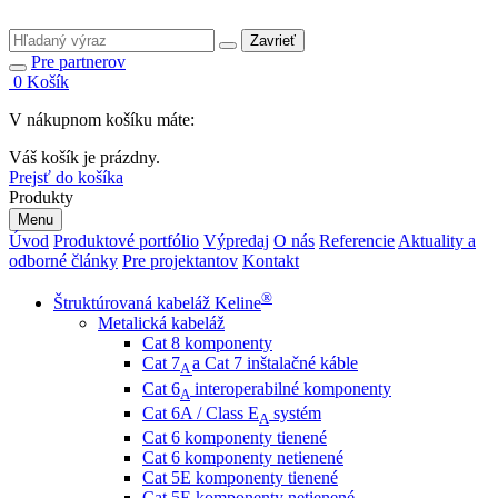
Zavrieť
Pre partnerov
0
Košík
V nákupnom košíku máte:
Váš košík je prázdny.
Prejsť do košíka
Produkty
Menu
Úvod
Produktové portfólio
Výpredaj
O nás
Referencie
Aktuality a
odborné články
Pre projektantov
Kontakt
®
Štruktúrovaná kabeláž Keline
Metalická kabeláž
Cat 8 komponenty
Cat 7
a Cat 7 inštalačné káble
A
Cat 6
interoperabilné komponenty
A
Cat 6A / Class E
systém
A
Cat 6 komponenty tienené
Cat 6 komponenty netienené
Cat 5E komponenty tienené
Cat 5E komponenty netienené