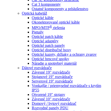
Cat 3 komponenty
Ostatné komponenty a príslušenstvo
Optická kabeláž
Optické káble
Okonektorované optické káble
®
MPO/MTP
​ riešenia
Pigtaily
Optické patch káble
Optické adaptéry
Optické patch panely
Optické distribučné boxy
Optické kazety, držiaky a ochrany zvarov
Optické hrncové spojky
Náradie a spotrebný materiál
Dátové rozvádzače
Závesné 19" rozvádzače
Stojanové 19" rozvádzače
Serverové 19" rozvádzače
Vonkajšie / priemyselné rozvádzače s krytím
IP55
Otvorené 19" stojany
Závesné 10" rozvádzače
Domový / bytový rozvádzač
Rozvodné panely PDU