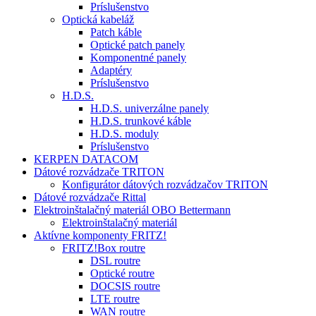
Príslušenstvo
Optická kabeláž
Patch káble
Optické patch panely
Komponentné panely
Adaptéry
Príslušenstvo
H.D.S.
H.D.S. univerzálne panely
H.D.S. trunkové káble
H.D.S. moduly
Príslušenstvo
KERPEN DATACOM
Dátové rozvádzače TRITON
Konfigurátor dátových rozvádzačov TRITON
Dátové rozvádzače Rittal
Elektroinštalačný materiál OBO Bettermann
Elektroinštalačný materiál
Aktívne komponenty FRITZ!
FRITZ!Box routre
DSL routre
Optické routre
DOCSIS routre
LTE routre
WAN routre