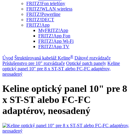
FRITZ!Fon telefóny
FRITZ!WLAN wireless
FRITZ!Powerline
FRITZ!DECT
FRITZ!App
MyFRITZ!App
FRITZ!App Fon
FRITZ!App Wi-Fi
FRITZ!App TV
®
Úvod
Štruktúrovaná kabeláž Keline
Dátové rozvádzače
Príslušenstvo pre 10" rozvádzače
Optické patch panely
Keline
optický panel 10" pre 8 x ST-ST alebo FC-FC adaptérov,
neosadený
Keline optický panel 10" pre 8
x ST-ST alebo FC-FC
adaptérov, neosadený