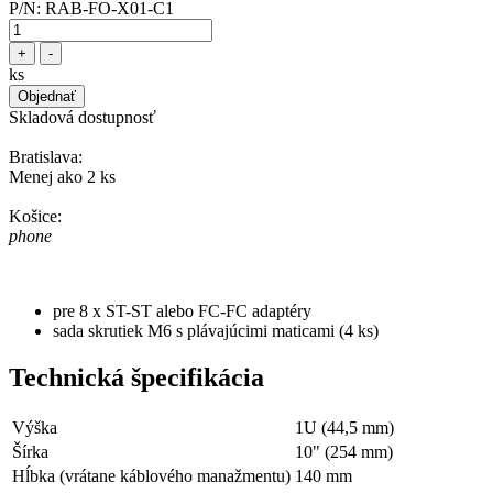
P/N:
RAB-FO-X01-C1
+
-
ks
Objednať
Skladová dostupnosť
Bratislava:
Menej ako 2 ks
Košice:
phone
pre 8 x ST-ST alebo FC-FC adaptéry
sada skrutiek M6 s plávajúcimi maticami (4 ks)
Technická špecifikácia
Výška
1U (44,5 mm)
Šírka
10" (254 mm)
Hĺbka (vrátane káblového manažmentu)
140 mm