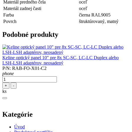
Materiál predného čela
oceľ
Materiál zadnej časti
oceľ
Farba
čierna RAL9005
Povrch
štruktúrovaný, matný
Podobné produkty
Keline optický panel 10" pre 8x SC-SC, LC-LC Duplex alebo
LSH-LSH adaptérov, neosadený
P/N: RAB-FO-X01-C2
phone
+
-
ks
Kategórie
Úvod