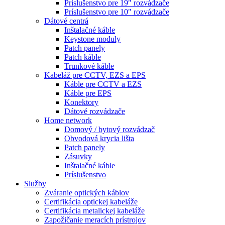
Príslušenstvo pre 19" rozvádzače
Príslušenstvo pre 10" rozvádzače
Dátové centrá
Inštalačné káble
Keystone moduly
Patch panely
Patch káble
Trunkové káble
Kabeláž pre CCTV, EZS a EPS
Káble pre CCTV a EZS
Káble pre EPS
Konektory
Dátové rozvádzače
Home network
Domový / bytový rozvádzač
Obvodová krycia lišta
Patch panely
Zásuvky
Inštalačné káble
Príslušenstvo
Služby
Zváranie optických káblov
Certifikácia optickej kabeláže
Certifikácia metalickej kabeláže
Zapožičanie meracích prístrojov