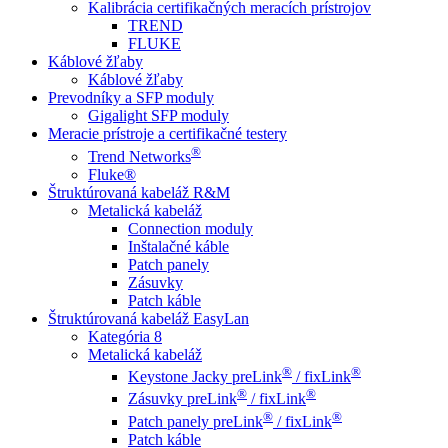
Kalibrácia certifikačných meracích prístrojov
TREND
FLUKE
Káblové žľaby
Káblové žľaby
Prevodníky a SFP moduly
Gigalight SFP moduly
Meracie prístroje a certifikačné testery
®
Trend Networks
Fluke®
Štruktúrovaná kabeláž R&M
Metalická kabeláž
Connection moduly
Inštalačné káble
Patch panely
Zásuvky
Patch káble
Štruktúrovaná kabeláž EasyLan
Kategória 8
Metalická kabeláž
®
®
Keystone Jacky preLink
/ fixLink
®
®
Zásuvky preLink
/ fixLink
®
®
Patch panely preLink
/ fixLink
Patch káble