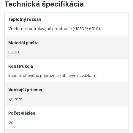
Technická špecifikácia
Teplotný rozsah
Vnútorné kontrolované prostredie (-10°C/+60°C)
Materiál plášťa
LSOH
Konštrukcia
kábel kruhového prierezu s káblovými zväzkami
Vonkajší priemer
7,5 mm
Počet vlákien
96