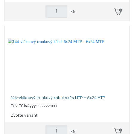
ks
144-vláknový trunkový kábel 6x24 MTP – 6x24 MTP
P/N: TC144yyy-zzzzzz-xxx
Zvoľte variant
ks