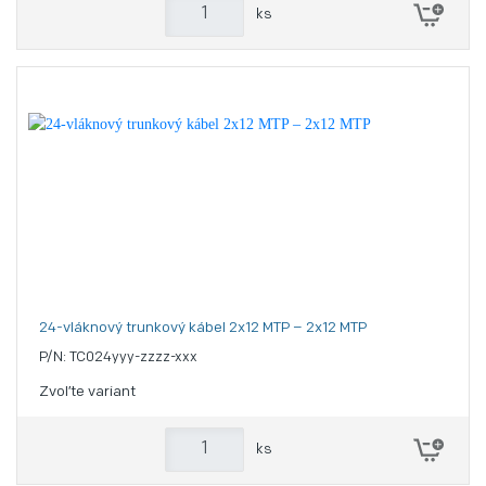
ks
24-vláknový trunkový kábel 2x12 MTP – 2x12 MTP
P/N: TC024yyy-zzzz-xxx
Zvoľte variant
ks