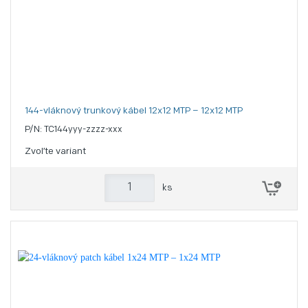
144-vláknový trunkový kábel 12x12 MTP – 12x12 MTP
P/N: TC144yyy-zzzz-xxx
Zvoľte variant
ks