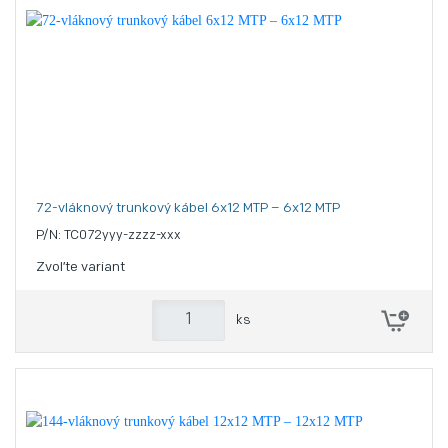
72-vláknový trunkový kábel 6x12 MTP – 6x12 MTP
P/N: TC072yyy-zzzz-xxx
Zvoľte variant
ks