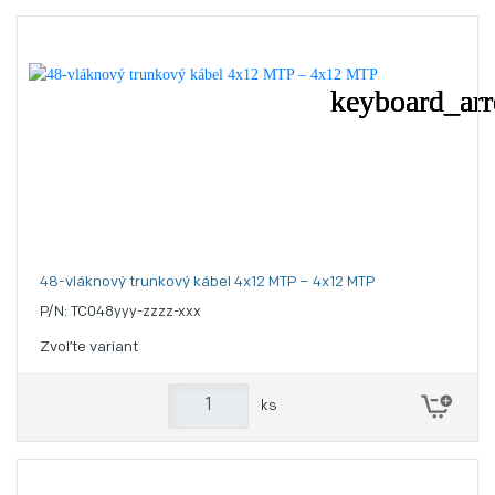
48-vláknový trunkový kábel 4x12 MTP – 4x12 MTP
P/N: TC048yyy-zzzz-xxx
Zvoľte variant
ks