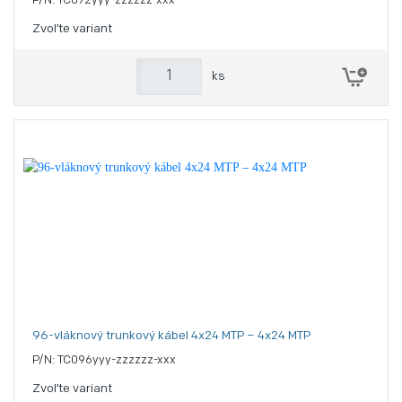
P/N: TC072yyy-zzzzzz-xxx
Zvoľte variant
ks
96-vláknový trunkový kábel 4x24 MTP – 4x24 MTP
P/N: TC096yyy-zzzzzz-xxx
Zvoľte variant