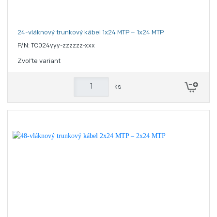
24-vláknový trunkový kábel 1x24 MTP – 1x24 MTP
P/N: TC024yyy-zzzzzz-xxx
Zvoľte variant
ks