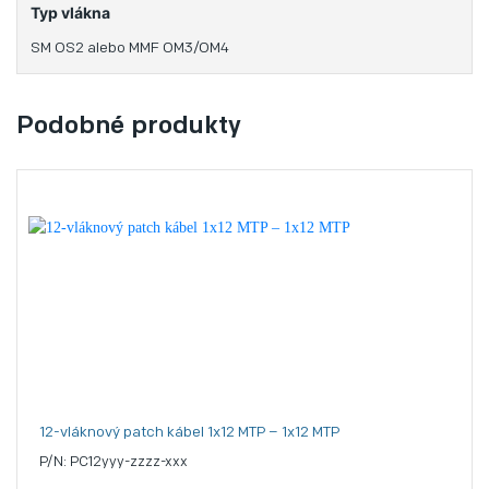
Typ vlákna
SM OS2 alebo MMF OM3/OM4
Podobné produkty
12-vláknový patch kábel 1x12 MTP – 1x12 MTP
P/N: PC12yyy-zzzz-xxx