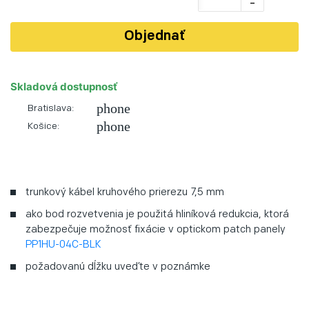
-
Objednať
Skladová dostupnosť
phone
Bratislava:
phone
Košice:
trunkový kábel kruhového prierezu 7,5 mm
ako bod rozvetvenia je použitá hliníková redukcia, ktorá
zabezpečuje možnosť fixácie v optickom patch panely
PP1HU-04C-BLK
požadovanú dĺžku uveďte v poznámke