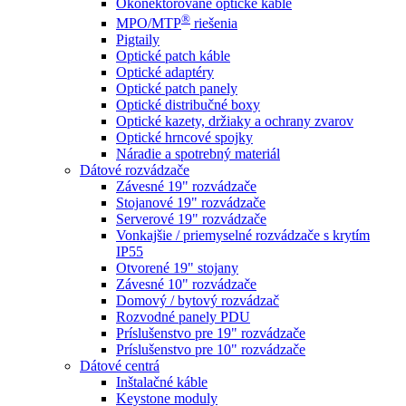
Okonektorované optické káble
®
MPO/MTP
​ riešenia
Pigtaily
Optické patch káble
Optické adaptéry
Optické patch panely
Optické distribučné boxy
Optické kazety, držiaky a ochrany zvarov
Optické hrncové spojky
Náradie a spotrebný materiál
Dátové rozvádzače
Závesné 19" rozvádzače
Stojanové 19" rozvádzače
Serverové 19" rozvádzače
Vonkajšie / priemyselné rozvádzače s krytím
IP55
Otvorené 19" stojany
Závesné 10" rozvádzače
Domový / bytový rozvádzač
Rozvodné panely PDU
Príslušenstvo pre 19" rozvádzače
Príslušenstvo pre 10" rozvádzače
Dátové centrá
Inštalačné káble
Keystone moduly