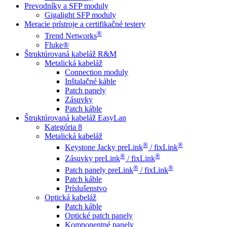
Prevodníky a SFP moduly
Gigalight SFP moduly
Meracie prístroje a certifikačné testery
®
Trend Networks
Fluke®
Štruktúrovaná kabeláž R&M
Metalická kabeláž
Connection moduly
Inštalačné káble
Patch panely
Zásuvky
Patch káble
Štruktúrovaná kabeláž EasyLan
Kategória 8
Metalická kabeláž
®
®
Keystone Jacky preLink
/ fixLink
®
®
Zásuvky preLink
/ fixLink
®
®
Patch panely preLink
/ fixLink
Patch káble
Príslušenstvo
Optická kabeláž
Patch káble
Optické patch panely
Komponentné panely