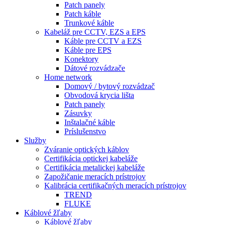
Patch panely
Patch káble
Trunkové káble
Kabeláž pre CCTV, EZS a EPS
Káble pre CCTV a EZS
Káble pre EPS
Konektory
Dátové rozvádzače
Home network
Domový / bytový rozvádzač
Obvodová krycia lišta
Patch panely
Zásuvky
Inštalačné káble
Príslušenstvo
Služby
Zváranie optických káblov
Certifikácia optickej kabeláže
Certifikácia metalickej kabeláže
Zapožičanie meracích prístrojov
Kalibrácia certifikačných meracích prístrojov
TREND
FLUKE
Káblové žľaby
Káblové žľaby