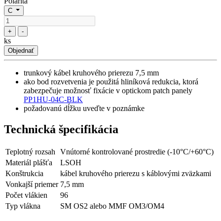
Polarita
C
+
-
ks
Objednať
trunkový kábel kruhového prierezu 7,5 mm
ako bod rozvetvenia je použitá hliníková redukcia, ktorá
zabezpečuje možnosť fixácie v optickom patch panely
PP1HU-04C-BLK
požadovanú dĺžku uveďte v poznámke
Technická špecifikácia
Teplotný rozsah
Vnútorné kontrolované prostredie (-10°C/+60°C)
Materiál plášťa
LSOH
Konštrukcia
kábel kruhového prierezu s káblovými zväzkami
Vonkajší priemer
7,5 mm
Počet vlákien
96
Typ vlákna
SM OS2 alebo MMF OM3/OM4