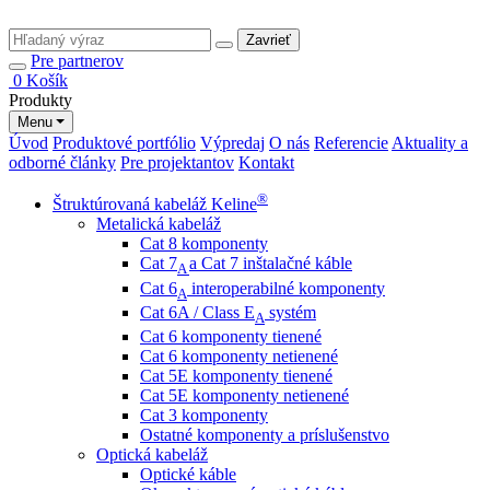
Zavrieť
Pre partnerov
0
Košík
Produkty
Menu
Úvod
Produktové portfólio
Výpredaj
O nás
Referencie
Aktuality a
odborné články
Pre projektantov
Kontakt
®
Štruktúrovaná kabeláž Keline
Metalická kabeláž
Cat 8 komponenty
Cat 7
a Cat 7 inštalačné káble
A
Cat 6
interoperabilné komponenty
A
Cat 6A / Class E
systém
A
Cat 6 komponenty tienené
Cat 6 komponenty netienené
Cat 5E komponenty tienené
Cat 5E komponenty netienené
Cat 3 komponenty
Ostatné komponenty a príslušenstvo
Optická kabeláž
Optické káble