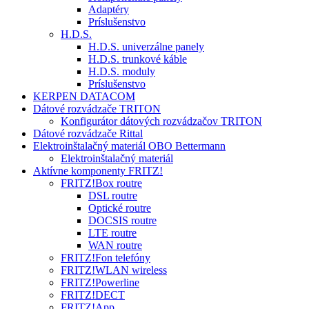
Adaptéry
Príslušenstvo
H.D.S.
H.D.S. univerzálne panely
H.D.S. trunkové káble
H.D.S. moduly
Príslušenstvo
KERPEN DATACOM
Dátové rozvádzače TRITON
Konfigurátor dátových rozvádzačov TRITON
Dátové rozvádzače Rittal
Elektroinštalačný materiál OBO Bettermann
Elektroinštalačný materiál
Aktívne komponenty FRITZ!
FRITZ!Box routre
DSL routre
Optické routre
DOCSIS routre
LTE routre
WAN routre
FRITZ!Fon telefóny
FRITZ!WLAN wireless
FRITZ!Powerline
FRITZ!DECT
FRITZ!App