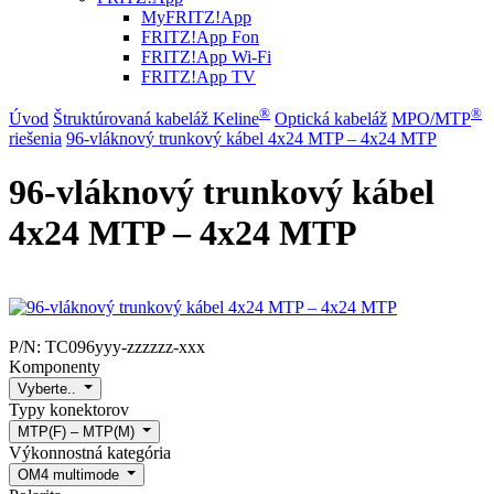
MyFRITZ!App
FRITZ!App Fon
FRITZ!App Wi-Fi
FRITZ!App TV
®
®
Úvod
Štruktúrovaná kabeláž Keline
Optická kabeláž
MPO/MTP
riešenia
96-vláknový trunkový kábel 4x24 MTP – 4x24 MTP
96-vláknový trunkový kábel
4x24 MTP – 4x24 MTP
P/N:
TC096yyy-zzzzzz-xxx
Komponenty
Vyberte..
Typy konektorov
MTP(F) – MTP(M)
Výkonnostná kategória
OM4 multimode