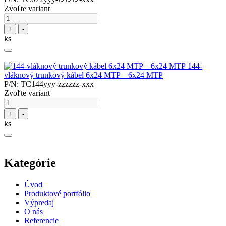
Zvoľte variant
+
-
ks
144-
vláknový trunkový kábel 6x24 MTP – 6x24 MTP
P/N: TC144yyy-zzzzzz-xxx
Zvoľte variant
+
-
ks
Kategórie
Úvod
Produktové portfólio
Výpredaj
O nás
Referencie