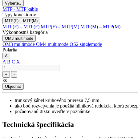
Vyberte..
MTP - MTP káble
Typy konektorov
MTP(F) – MTP(M)
MTP(F) – MTP(F)
MTP(F) – MTP(M)
MTP(M) – MTP(M)
Výkonnostná kategória
OM3 multimode
OM3 multimode
OM4 multimode
OS2 singlemode
Polarita
A
A
B
C
X
+
-
ks
Objednať
trunkový kábel kruhového prierezu 7,5 mm
ako bod rozvetvenia je použitá hliníková redukcia, ktorá zabe
požadovanú dĺžku uveďte v poznámke
Technická špecifikácia