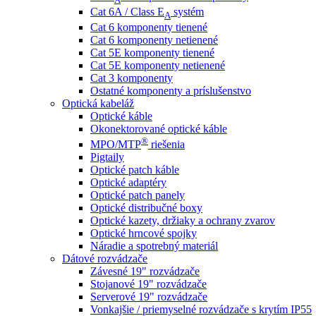
Cat 6A / Class E
systém
A
Cat 6 komponenty tienené
Cat 6 komponenty netienené
Cat 5E komponenty tienené
Cat 5E komponenty netienené
Cat 3 komponenty
Ostatné komponenty a príslušenstvo
Optická kabeláž
Optické káble
Okonektorované optické káble
®
MPO/MTP
​ riešenia
Pigtaily
Optické patch káble
Optické adaptéry
Optické patch panely
Optické distribučné boxy
Optické kazety, držiaky a ochrany zvarov
Optické hrncové spojky
Náradie a spotrebný materiál
Dátové rozvádzače
Závesné 19" rozvádzače
Stojanové 19" rozvádzače
Serverové 19" rozvádzače
Vonkajšie / priemyselné rozvádzače s krytím IP55