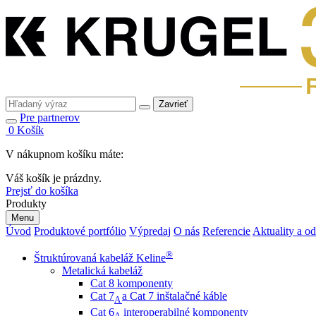
Zavrieť
Pre partnerov
0
Košík
V nákupnom košíku máte:
Váš košík je prázdny.
Prejsť do košíka
Produkty
Menu
Úvod
Produktové portfólio
Výpredaj
O nás
Referencie
Aktuality a o
®
Štruktúrovaná kabeláž Keline
Metalická kabeláž
Cat 8 komponenty
Cat 7
a Cat 7 inštalačné káble
A
Cat 6
interoperabilné komponenty
A