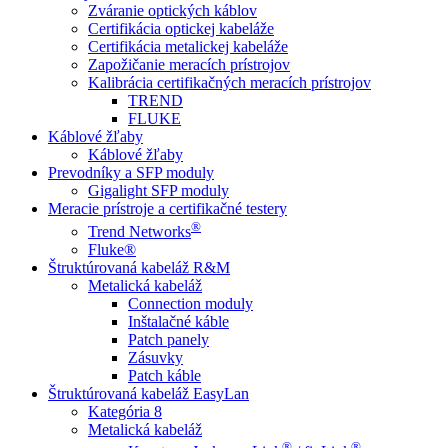
Zváranie optických káblov
Certifikácia optickej kabeláže
Certifikácia metalickej kabeláže
Zapožičanie meracích prístrojov
Kalibrácia certifikačných meracích prístrojov
TREND
FLUKE
Káblové žľaby
Káblové žľaby
Prevodníky a SFP moduly
Gigalight SFP moduly
Meracie prístroje a certifikačné testery
®
Trend Networks
Fluke®
Štruktúrovaná kabeláž R&M
Metalická kabeláž
Connection moduly
Inštalačné káble
Patch panely
Zásuvky
Patch káble
Štruktúrovaná kabeláž EasyLan
Kategória 8
Metalická kabeláž
®
®