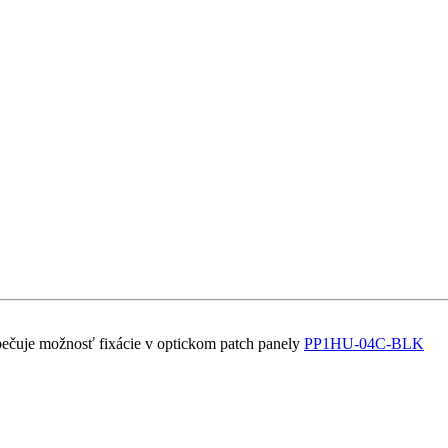
zpečuje možnosť fixácie v optickom patch panely
PP1HU-04C-BLK