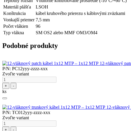
Teplotný rozsah
Vnútorné kontrolované prostredie (-10°C/+60°C)
Materiál plášťa
LSOH
Konštrukcia
kábel kruhového prierezu s káblovými zväzkami
Vonkajší priemer
7,5 mm
Počet vlákien
96
Typ vlákna
SM OS2 alebo MMF OM3/OM4
Podobné produkty
12-vláknový pa
P/N: PC12yyy-zzzz-xxx
Zvoľte variant
+
-
ks
12-vláknový
P/N: TC012yyy-zzzz-xxx
Zvoľte variant
+
-