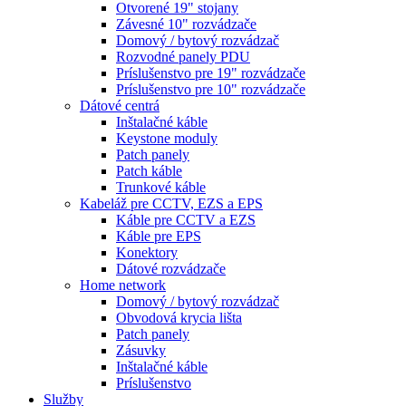
Otvorené 19" stojany
Závesné 10" rozvádzače
Domový / bytový rozvádzač
Rozvodné panely PDU
Príslušenstvo pre 19" rozvádzače
Príslušenstvo pre 10" rozvádzače
Dátové centrá
Inštalačné káble
Keystone moduly
Patch panely
Patch káble
Trunkové káble
Kabeláž pre CCTV, EZS a EPS
Káble pre CCTV a EZS
Káble pre EPS
Konektory
Dátové rozvádzače
Home network
Domový / bytový rozvádzač
Obvodová krycia lišta
Patch panely
Zásuvky
Inštalačné káble
Príslušenstvo
Služby