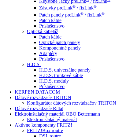
Keystone Jacky preLink
/ fixLink
®
®
Zásuvky preLink
/ fixLink
®
®
Patch panely preLink
/ fixLink
Patch káble
Príslušenstvo
Optická kabeláž
Patch káble
Optické patch panely
Komponentné panely
Adaptéry
Príslušenstvo
H.D.S.
H.D.S. univerzálne panely
H.D.S. trunkové káble
H.D.S. moduly
Príslušenstvo
KERPEN DATACOM
Dátové rozvádzače TRITON
Konfigurátor dátových rozvádzačov TRITON
Dátové rozvádzače Rittal
Elektroinštalačný materiál OBO Bettermann
Elektroinštalačný materiál
Aktívne komponenty FRITZ!
FRITZ!Box routre
DSL routre