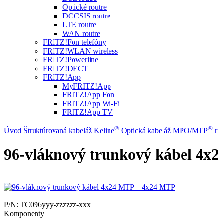
Optické routre
DOCSIS routre
LTE routre
WAN routre
FRITZ!Fon telefóny
FRITZ!WLAN wireless
FRITZ!Powerline
FRITZ!DECT
FRITZ!App
MyFRITZ!App
FRITZ!App Fon
FRITZ!App Wi-Fi
FRITZ!App TV
®
®
Úvod
Štruktúrovaná kabeláž Keline
Optická kabeláž
MPO/MTP
​ 
96-vláknový trunkový kábel 4
P/N:
TC096yyy-zzzzzz-xxx
Komponenty