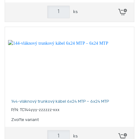
ks
144-vláknový trunkový kábel 6x24 MTP – 6x24 MTP
P/N: TC144yyy-zzzzzz-xxx
Zvoľte variant
ks