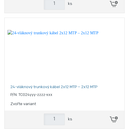
ks
24-vláknový trunkový kábel 2x12 MTP – 2x12 MTP
P/N: TC024yyy-zzzz-xxx
Zvoľte variant
ks