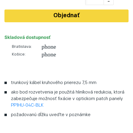
-
Objednať
Skladová dostupnosť
phone
Bratislava:
phone
Košice:
trunkový kábel kruhového prierezu 7,5 mm
ako bod rozvetvenia je použitá hliníková redukcia, ktorá
zabezpečuje možnosť fixácie v optickom patch panely
PP1HU-04C-BLK
požadovanú dĺžku uveďte v poznámke