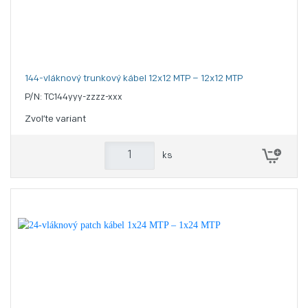
144-vláknový trunkový kábel 12x12 MTP – 12x12 MTP
P/N: TC144yyy-zzzz-xxx
Zvoľte variant
ks