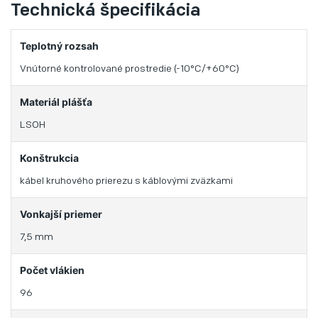
Technická špecifikácia
Teplotný rozsah
Vnútorné kontrolované prostredie (-10°C/+60°C)
Materiál plášťa
LSOH
Konštrukcia
kábel kruhového prierezu s káblovými zväzkami
Vonkajší priemer
7,5 mm
Počet vlákien
96