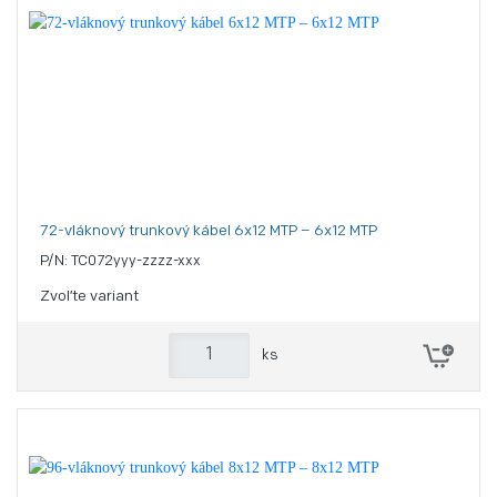
72-vláknový trunkový kábel 6x12 MTP – 6x12 MTP
P/N: TC072yyy-zzzz-xxx
Zvoľte variant
ks