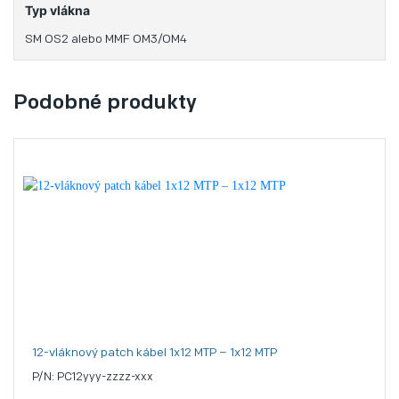
Typ vlákna
SM OS2 alebo MMF OM3/OM4
Podobné produkty
12-vláknový patch kábel 1x12 MTP – 1x12 MTP
P/N: PC12yyy-zzzz-xxx