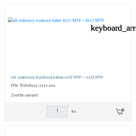
48-vláknový trunkový kábel 4x12 MTP – 4x12 MTP
P/N: TC048yyy-zzzz-xxx
Zvoľte variant
ks