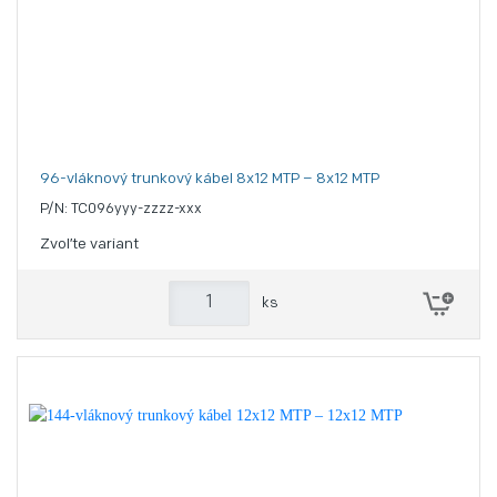
96-vláknový trunkový kábel 8x12 MTP – 8x12 MTP
P/N: TC096yyy-zzzz-xxx
Zvoľte variant
ks