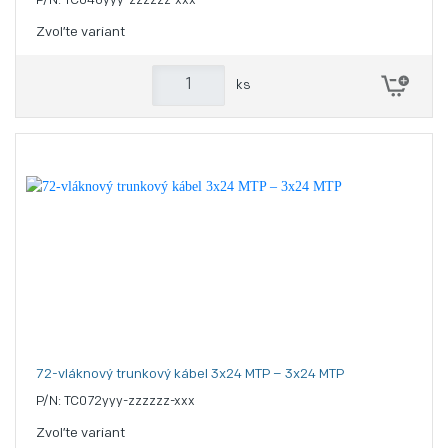
P/N: TC048yyy-zzzzzz-xxx
Zvoľte variant
ks
72-vláknový trunkový kábel 3x24 MTP – 3x24 MTP
P/N: TC072yyy-zzzzzz-xxx
Zvoľte variant