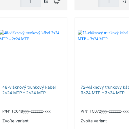
ks
ks
48-vláknový trunkový kábel
72-vláknový trunkový ká
2x24 MTP – 2x24 MTP
3x24 MTP – 3x24 MTP
P/N: TC048yyy-zzzzzz-xxx
P/N: TC072yyy-zzzzzz-xxx
Zvoľte variant
Zvoľte variant