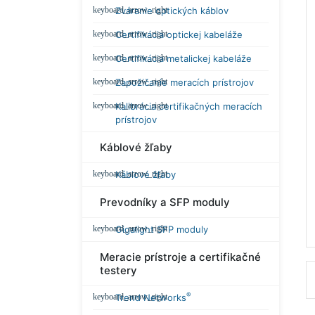
Zváranie optických káblov
Certifikácia optickej kabeláže
Certifikácia metalickej kabeláže
Zapožičanie meracích prístrojov
Kalibrácia certifikačných meracích
prístrojov
Káblové žľaby
Káblové žľaby
Prevodníky a SFP moduly
Gigalight SFP moduly
Meracie prístroje a certifikačné
testery
®
Trend Networks