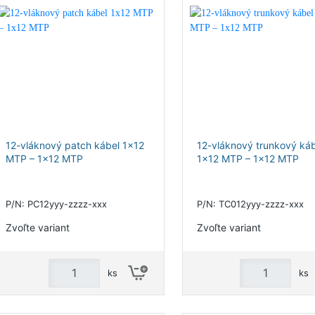
12-vláknový patch kábel 1x12
12-vláknový trunkový káb
MTP – 1x12 MTP
1x12 MTP – 1x12 MTP
P/N: PC12yyy-zzzz-xxx
P/N: TC012yyy-zzzz-xxx
Zvoľte variant
Zvoľte variant
ks
ks