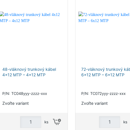
48-vláknový trunkový kábel
72-vláknový trunkový ká
4x12 MTP – 4x12 MTP
6x12 MTP – 6x12 MTP
P/N: TC048yyy-zzzz-xxx
P/N: TC072yyy-zzzz-xxx
Zvoľte variant
Zvoľte variant
ks
ks