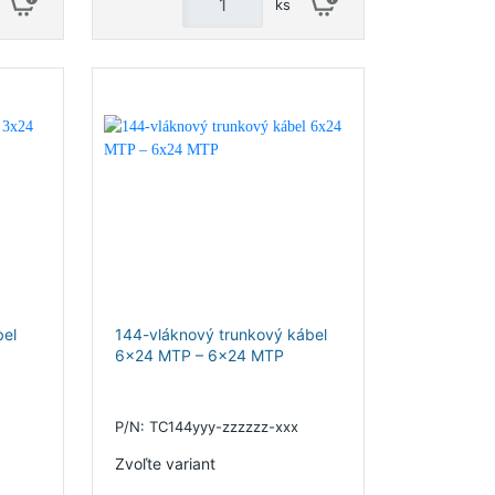
ks
bel
144-vláknový trunkový kábel
6x24 MTP – 6x24 MTP
P/N: TC144yyy-zzzzzz-xxx
Zvoľte variant