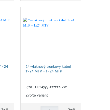
 1x24
24-vláknový trunkový kábel
1x24 MTP – 1x24 MTP
P/N: TC024yyy-zzzzzz-xxx
Zvoľte variant