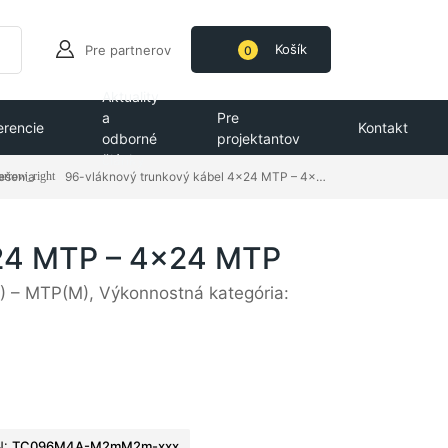
Košík
Pre partnerov
0
Aktuality
a
Pre
erencie
Kontakt
odborné
projektantov
články
riešenia
96-vláknový trunkový kábel 4x24 MTP – 4x24 MTP
x24 MTP – 4x24 MTP
 – MTP(M), Výkonnostná kategória:
N:
TC096M4A-M2mM2m-xxx