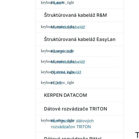
Fluke®
Štruktúrovaná kabeláž R&M
Metalická kabeláž
Štruktúrovaná kabeláž EasyLan
Kategória 8
Metalická kabeláž
Optická kabeláž
H.D.S.
KERPEN DATACOM
Dátové rozvádzače TRITON
Konfigurátor dátových
rozvádzačov TRITON
T
Dátové rozvádzače Rittal