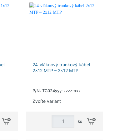
el
24-vláknový trunkový kábel
2x12 MTP – 2x12 MTP
P/N: TC024yyy-zzzz-xxx
Zvoľte variant
ks