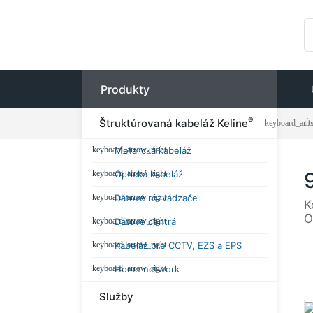
Produkty
®
Štruktúrovaná kabeláž Keline
Ú
Metalická kabeláž
Optická kabeláž
Dátové rozvádzače
K
O
Dátové centrá
Kabeláž pre CCTV, EZS a EPS
Home network
Služby