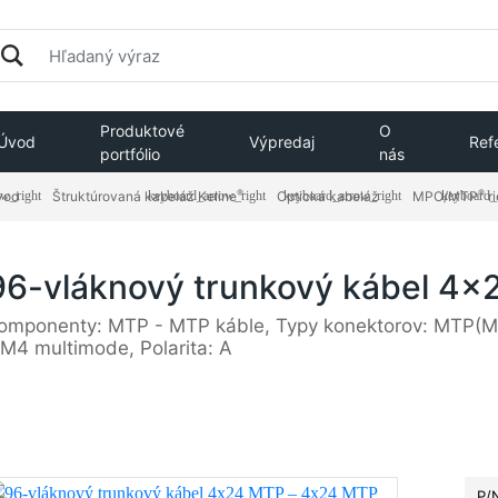
Produktové
O
Úvod
Výpredaj
Ref
portfólio
nás
®
®
vod
Štruktúrovaná kabeláž Keline
Optická kabeláž
MPO/MTP
​ 
96-vláknový trunkový kábel 4
omponenty: MTP - MTP káble, Typy konektorov: MTP(M)
M4 multimode, Polarita: A
P/