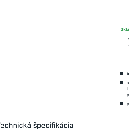
Skl
t
a
k
p
p
echnická špecifikácia