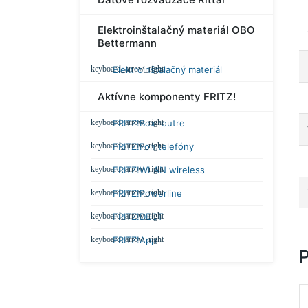
Elektroinštalačný materiál OBO
Bettermann
Elektroinštalačný materiál
Aktívne komponenty FRITZ!
FRITZ!Box routre
FRITZ!Fon telefóny
FRITZ!WLAN wireless
FRITZ!Powerline
FRITZ!DECT
FRITZ!App