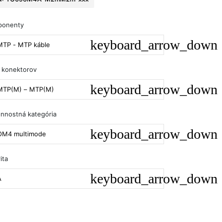
ponenty
MTP - MTP káble
 konektorov
MTP(M) – MTP(M)
nnostná kategória
OM4 multimode
ita
A