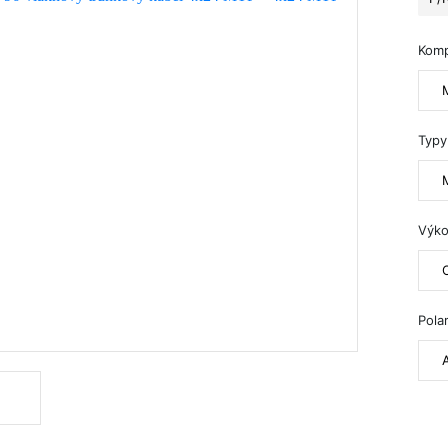
Kom
Typy
Výko
Polar