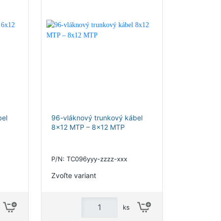
bel
96-vláknový trunkový kábel
8x12 MTP – 8x12 MTP
P/N: TC096yyy-zzzz-xxx
Zvoľte variant
ks