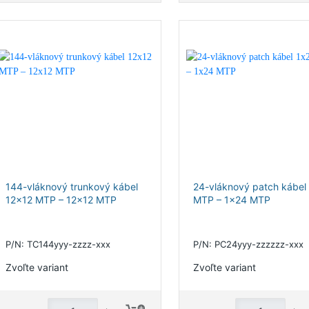
144-vláknový trunkový kábel
24-vláknový patch kábel
12x12 MTP – 12x12 MTP
MTP – 1x24 MTP
P/N: TC144yyy-zzzz-xxx
P/N: PC24yyy-zzzzzz-xxx
Zvoľte variant
Zvoľte variant