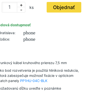
+
Objednať
ks
-
adová dostupnosť
phone
Bratislava:
phone
Košice:
runkový kábel kruhového prierezu 7,5 mm
ko bod rozvetvenia je použitá hliníková redukcia,
torá zabezpečuje možnosť fixácie v optickom
atch panely
PP1HU-04C-BLK
ožadovanú dĺžku uveďte v poznámke