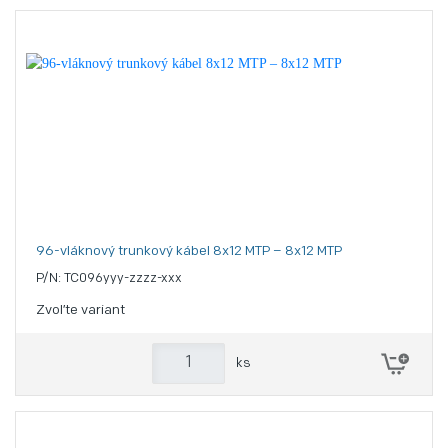
96-vláknový trunkový kábel 8x12 MTP – 8x12 MTP
P/N: TC096yyy-zzzz-xxx
Zvoľte variant
ks