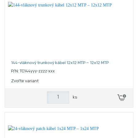
144-vláknový trunkový kábel 12x12 MTP – 12x12 MTP
P/N: TC144yyy-zzzz-xxx
Zvoľte variant
ks