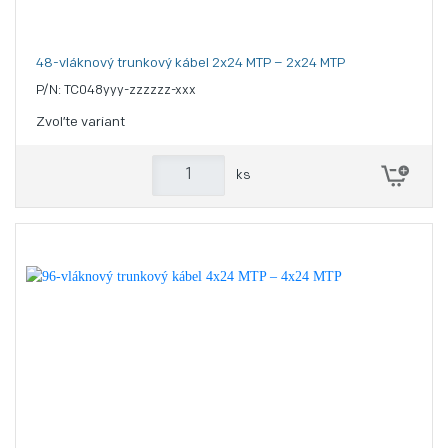
48-vláknový trunkový kábel 2x24 MTP – 2x24 MTP
P/N: TC048yyy-zzzzzz-xxx
Zvoľte variant
ks