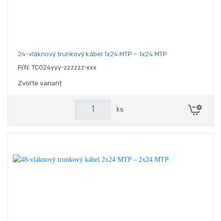
24-vláknový trunkový kábel 1x24 MTP – 1x24 MTP
P/N: TC024yyy-zzzzzz-xxx
Zvoľte variant
ks