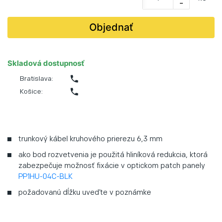
-
Objednať
Skladová dostupnosť
phone
Bratislava:
phone
Košice:
trunkový kábel kruhového prierezu 6,3 mm
ako bod rozvetvenia je použitá hliníková redukcia, ktorá
zabezpečuje možnosť fixácie v optickom patch panely
PP1HU-04C-BLK
požadovanú dĺžku uveďte v poznámke