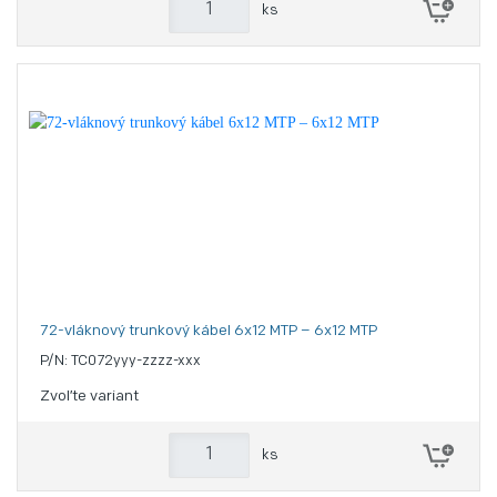
ks
72-vláknový trunkový kábel 6x12 MTP – 6x12 MTP
P/N: TC072yyy-zzzz-xxx
Zvoľte variant
ks