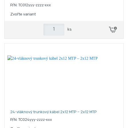
P/N: TC012yyy-zzzz-xxx
Zvoľte variant
ks
24-vláknový trunkový kábel 2x12 MTP – 2x12 MTP
P/N: TC024yyy-zzzz-xxx