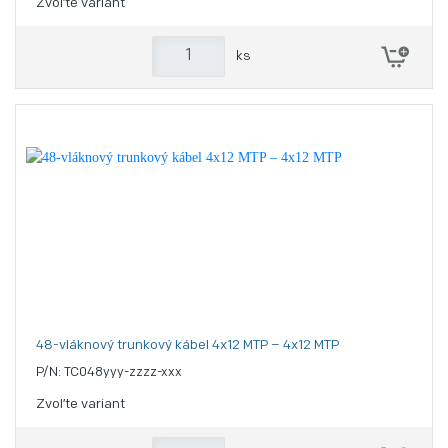
Zvoľte variant
ks
48-vláknový trunkový kábel 4x12 MTP – 4x12 MTP
P/N: TC048yyy-zzzz-xxx
Zvoľte variant