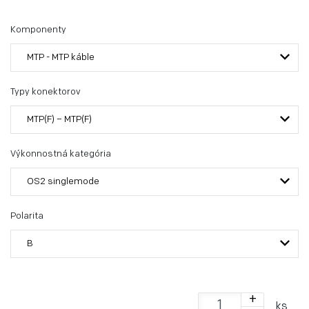
Komponenty
MTP - MTP káble
Typy konektorov
MTP(F) – MTP(F)
Výkonnostná kategória
OS2 singlemode
Polarita
B
+
ks