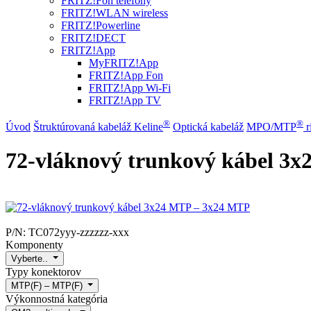
FRITZ!Fon telefóny
FRITZ!WLAN wireless
FRITZ!Powerline
FRITZ!DECT
FRITZ!App
MyFRITZ!App
FRITZ!App Fon
FRITZ!App Wi-Fi
FRITZ!App TV
®
®
Úvod
Štruktúrovaná kabeláž Keline
Optická kabeláž
MPO/MTP
​ 
72-vláknový trunkový kábel 3
P/N:
TC072yyy-zzzzzz-xxx
Komponenty
Vyberte..
Typy konektorov
MTP(F) – MTP(F)
Výkonnostná kategória