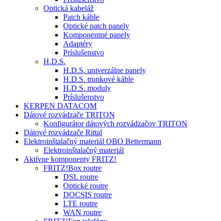
Optická kabeláž
Patch káble
Optické patch panely
Komponentné panely
Adaptéry
Príslušenstvo
H.D.S.
H.D.S. univerzálne panely
H.D.S. trunkové káble
H.D.S. moduly
Príslušenstvo
KERPEN DATACOM
Dátové rozvádzače TRITON
Konfigurátor dátových rozvádzačov TRITON
Dátové rozvádzače Rittal
Elektroinštalačný materiál OBO Bettermann
Elektroinštalačný materiál
Aktívne komponenty FRITZ!
FRITZ!Box routre
DSL routre
Optické routre
DOCSIS routre
LTE routre
WAN routre