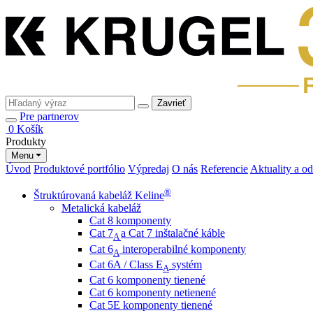
Zavrieť
Pre partnerov
0
Košík
Produkty
Menu
Úvod
Produktové portfólio
Výpredaj
O nás
Referencie
Aktuality a o
®
Štruktúrovaná kabeláž Keline
Metalická kabeláž
Cat 8 komponenty
Cat 7
a Cat 7 inštalačné káble
A
Cat 6
interoperabilné komponenty
A
Cat 6A / Class E
systém
A
Cat 6 komponenty tienené
Cat 6 komponenty netienené
Cat 5E komponenty tienené