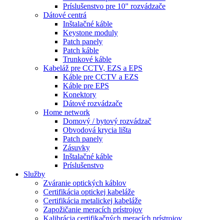
Príslušenstvo pre 10" rozvádzače
Dátové centrá
Inštalačné káble
Keystone moduly
Patch panely
Patch káble
Trunkové káble
Kabeláž pre CCTV, EZS a EPS
Káble pre CCTV a EZS
Káble pre EPS
Konektory
Dátové rozvádzače
Home network
Domový / bytový rozvádzač
Obvodová krycia lišta
Patch panely
Zásuvky
Inštalačné káble
Príslušenstvo
Služby
Zváranie optických káblov
Certifikácia optickej kabeláže
Certifikácia metalickej kabeláže
Zapožičanie meracích prístrojov
Kalibrácia certifikačných meracích prístrojov