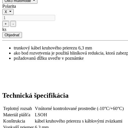
OM3 multimode
Polarita
X
+
-
ks
Objednať
trunkový kábel kruhového prierezu 6,3 mm
ako bod rozvetvenia je použitá hliníková redukcia, ktorá zabe
požadovanú dĺžku uveďte v poznámke
Technická špecifikácia
Teplotný rozsah
Vnútorné kontrolované prostredie (-10°C/+60°C)
Materiál plášťa
LSOH
Konštrukcia
kábel kruhového prierezu s káblovými zväzkami
Vonkajší priemer
6,3 mm