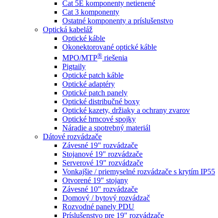
Cat 5E komponenty netienené
Cat 3 komponenty
Ostatné komponenty a príslušenstvo
Optická kabeláž
Optické káble
Okonektorované optické káble
®
MPO/MTP
​ riešenia
Pigtaily
Optické patch káble
Optické adaptéry
Optické patch panely
Optické distribučné boxy
Optické kazety, držiaky a ochrany zvarov
Optické hrncové spojky
Náradie a spotrebný materiál
Dátové rozvádzače
Závesné 19" rozvádzače
Stojanové 19" rozvádzače
Serverové 19" rozvádzače
Vonkajšie / priemyselné rozvádzače s krytím IP55
Otvorené 19" stojany
Závesné 10" rozvádzače
Domový / bytový rozvádzač
Rozvodné panely PDU
Príslušenstvo pre 19" rozvádzače