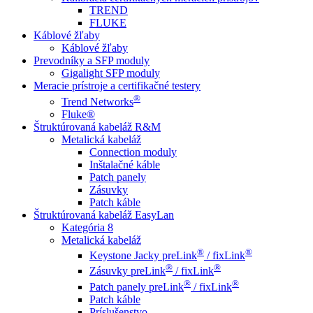
TREND
FLUKE
Káblové žľaby
Káblové žľaby
Prevodníky a SFP moduly
Gigalight SFP moduly
Meracie prístroje a certifikačné testery
®
Trend Networks
Fluke®
Štruktúrovaná kabeláž R&M
Metalická kabeláž
Connection moduly
Inštalačné káble
Patch panely
Zásuvky
Patch káble
Štruktúrovaná kabeláž EasyLan
Kategória 8
Metalická kabeláž
®
®
Keystone Jacky preLink
/ fixLink
®
®
Zásuvky preLink
/ fixLink
®
®
Patch panely preLink
/ fixLink
Patch káble
Príslušenstvo