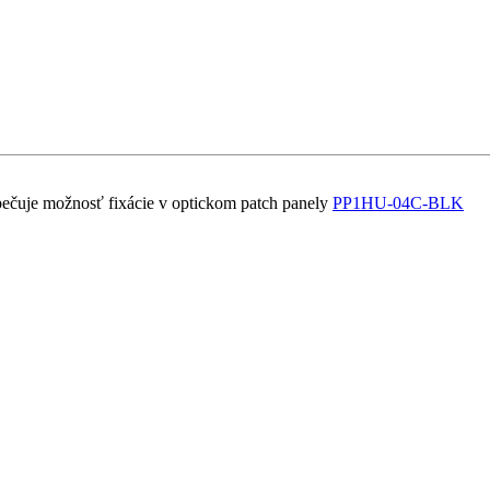
zpečuje možnosť fixácie v optickom patch panely
PP1HU-04C-BLK