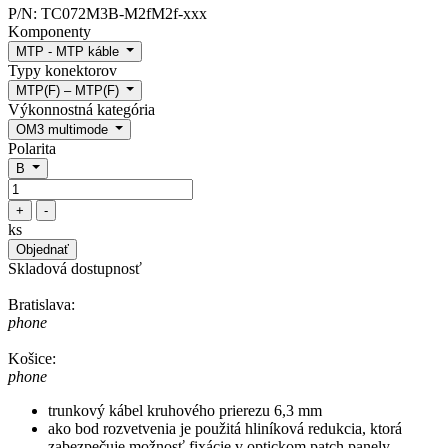
P/N:
TC072M3B-M2fM2f-xxx
Komponenty
MTP - MTP káble
Typy konektorov
MTP(F) – MTP(F)
Výkonnostná kategória
OM3 multimode
Polarita
B
+
-
ks
Objednať
Skladová dostupnosť
Bratislava:
phone
Košice:
phone
trunkový kábel kruhového prierezu 6,3 mm
ako bod rozvetvenia je použitá hliníková redukcia, ktorá
zabezpečuje možnosť fixácie v optickom patch panely