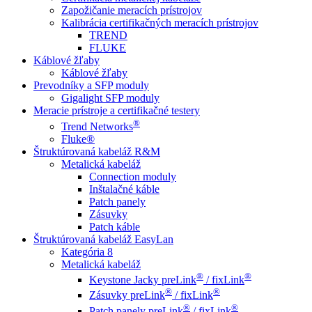
Zapožičanie meracích prístrojov
Kalibrácia certifikačných meracích prístrojov
TREND
FLUKE
Káblové žľaby
Káblové žľaby
Prevodníky a SFP moduly
Gigalight SFP moduly
Meracie prístroje a certifikačné testery
®
Trend Networks
Fluke®
Štruktúrovaná kabeláž R&M
Metalická kabeláž
Connection moduly
Inštalačné káble
Patch panely
Zásuvky
Patch káble
Štruktúrovaná kabeláž EasyLan
Kategória 8
Metalická kabeláž
®
®
Keystone Jacky preLink
/ fixLink
®
®
Zásuvky preLink
/ fixLink
®
®
Patch panely preLink
/ fixLink