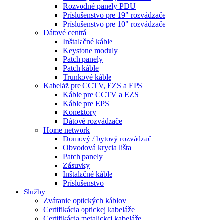
Rozvodné panely PDU
Príslušenstvo pre 19" rozvádzače
Príslušenstvo pre 10" rozvádzače
Dátové centrá
Inštalačné káble
Keystone moduly
Patch panely
Patch káble
Trunkové káble
Kabeláž pre CCTV, EZS a EPS
Káble pre CCTV a EZS
Káble pre EPS
Konektory
Dátové rozvádzače
Home network
Domový / bytový rozvádzač
Obvodová krycia lišta
Patch panely
Zásuvky
Inštalačné káble
Príslušenstvo
Služby
Zváranie optických káblov
Certifikácia optickej kabeláže
Certifikácia metalickej kabeláže