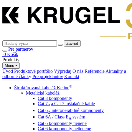
Zavrieť
Pre partnerov
0
Košík
Produkty
Menu
Úvod
Produktové portfólio
Výpredaj
O nás
Referencie
Aktuality a
odborné články
Pre projektantov
Kontakt
®
Štruktúrovaná kabeláž Keline
Metalická kabeláž
Cat 8 komponenty
Cat 7
a Cat 7 inštalačné káble
A
Cat 6
interoperabilné komponenty
A
Cat 6A / Class E
systém
A
Cat 6 komponenty tienené
Cat 6 komponenty netienené