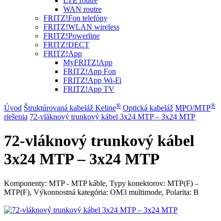
LTE routre
WAN routre
FRITZ!Fon telefóny
FRITZ!WLAN wireless
FRITZ!Powerline
FRITZ!DECT
FRITZ!App
MyFRITZ!App
FRITZ!App Fon
FRITZ!App Wi-Fi
FRITZ!App TV
®
®
Úvod
Štruktúrovaná kabeláž Keline
Optická kabeláž
MPO/MTP
riešenia
72-vláknový trunkový kábel 3x24 MTP – 3x24 MTP
72-vláknový trunkový kábel
3x24 MTP – 3x24 MTP
Komponenty: MTP - MTP káble, Typy konektorov: MTP(F) –
MTP(F), Výkonnostná kategória: OM3 multimode, Polarita: B