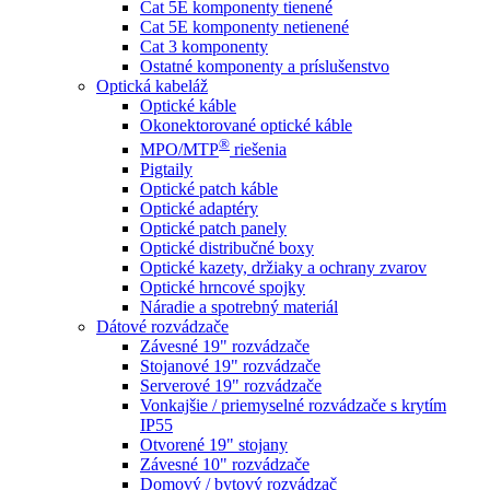
Cat 5E komponenty tienené
Cat 5E komponenty netienené
Cat 3 komponenty
Ostatné komponenty a príslušenstvo
Optická kabeláž
Optické káble
Okonektorované optické káble
®
MPO/MTP
​ riešenia
Pigtaily
Optické patch káble
Optické adaptéry
Optické patch panely
Optické distribučné boxy
Optické kazety, držiaky a ochrany zvarov
Optické hrncové spojky
Náradie a spotrebný materiál
Dátové rozvádzače
Závesné 19" rozvádzače
Stojanové 19" rozvádzače
Serverové 19" rozvádzače
Vonkajšie / priemyselné rozvádzače s krytím
IP55
Otvorené 19" stojany
Závesné 10" rozvádzače
Domový / bytový rozvádzač