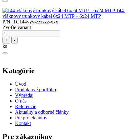
144-
vláknový trunkový kábel 6x24 MTP – 6x24 MTP
P/N: TC144yyy-zzzzzz-xxx
Zvoľte variant
+
-
ks
Kategórie
Úvod
Produktové portfólio
Výpredaj
O nás
Referencie
Aktuality a odborné články
Pre projektantov
Kontakt
Pre zákazníkov