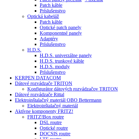
Patch káble
Príslušenstvo
Optická kabeláž
Patch káble
Optické patch panely
Komponentné panely
Adaptéry
Príslušenstvo
H.D.S.
H.D.S. univerzálne panely
H.D.S. trunkové káble
H.D.S. moduly
Príslušenstvo
KERPEN DATACOM
Dátové rozvádzače TRITON
Konfigurátor dátových rozvádzačov TRITON
Dátové rozvádzače Rittal
Elektroinštalačný materiál OBO Bettermann
Elektroinštalačný materiál
Aktívne komponenty FRITZ!
FRITZ!Box routre
DSL routre
Optické routre
DOCSIS routre