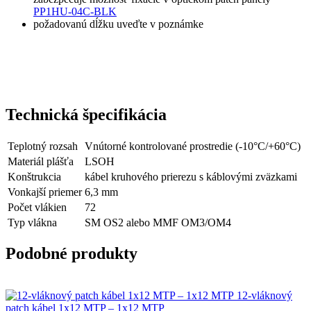
PP1HU-04C-BLK
požadovanú dĺžku uveďte v poznámke
Technická špecifikácia
Teplotný rozsah
Vnútorné kontrolované prostredie (-10°C/+60°C)
Materiál plášťa
LSOH
Konštrukcia
kábel kruhového prierezu s káblovými zväzkami
Vonkajší priemer
6,3 mm
Počet vlákien
72
Typ vlákna
SM OS2 alebo MMF OM3/OM4
Podobné produkty
12-vláknový
patch kábel 1x12 MTP – 1x12 MTP