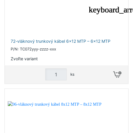
72-vláknový trunkový kábel 6x12 MTP – 6x12 MTP
P/N: TC072yyy-zzzz-xxx
Zvoľte variant
ks