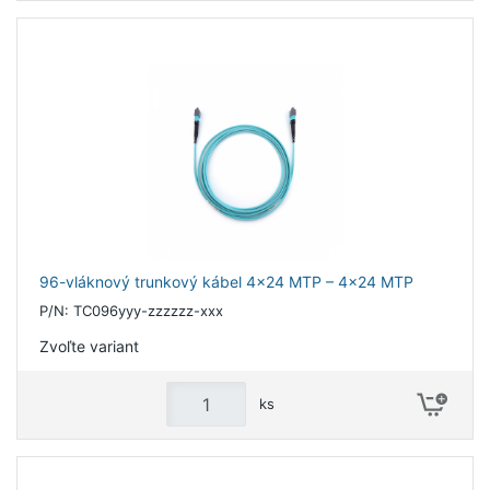
96-vláknový trunkový kábel 4x24 MTP – 4x24 MTP
P/N: TC096yyy-zzzzzz-xxx
Zvoľte variant
ks