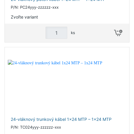
P/N: PC24yyy-zzzzzz-xxx
Zvoľte variant
ks
24-vláknový trunkový kábel 1x24 MTP – 1x24 MTP
P/N: TC024yyy-zzzzzz-xxx