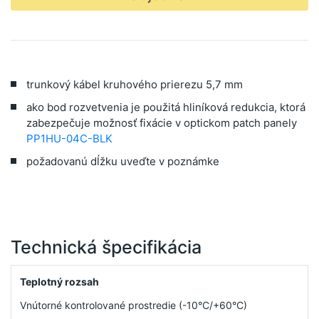
trunkový kábel kruhového prierezu 5,7 mm
ako bod rozvetvenia je použitá hliníková redukcia, ktorá
zabezpečuje možnosť fixácie v optickom patch panely
PP1HU-04C-BLK
požadovanú dĺžku uveďte v poznámke
Technická špecifikácia
Teplotný rozsah
Vnútorné kontrolované prostredie (-10°C/+60°C)