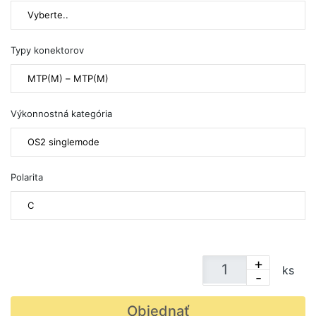
Vyberte..
Typy konektorov
MTP(M) – MTP(M)
Výkonnostná kategória
OS2 singlemode
Polarita
C
+
ks
-
Objednať