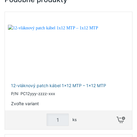
12-vláknový patch kábel 1x12 MTP – 1x12 MTP
P/N: PC12yyy-zzzz-xxx
Zvoľte variant
ks