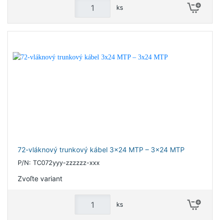
ks
72-vláknový trunkový kábel 3x24 MTP – 3x24 MTP
P/N: TC072yyy-zzzzzz-xxx
Zvoľte variant
ks