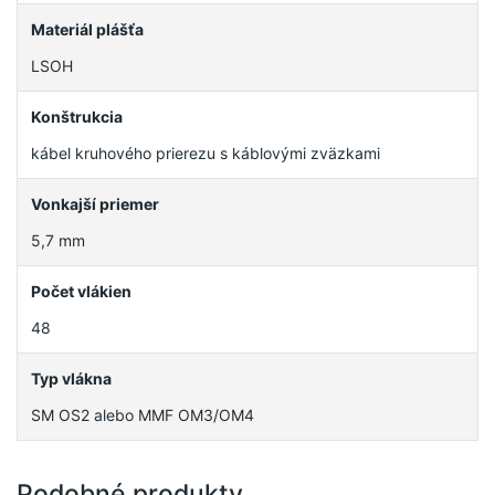
Materiál plášťa
LSOH
Konštrukcia
kábel kruhového prierezu s káblovými zväzkami
Vonkajší priemer
5,7 mm
Počet vlákien
48
Typ vlákna
SM OS2 alebo MMF OM3/OM4
Podobné produkty