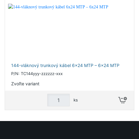
144-vláknový trunkový kábel 6x24 MTP – 6x24 MTP
P/N: TC144yyy-zzzzzz-xxx
Zvoľte variant
ks