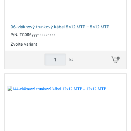
96-vláknový trunkový kábel 8x12 MTP – 8x12 MTP
P/N: TC096yyy-zzzz-xxx
Zvoľte variant
ks