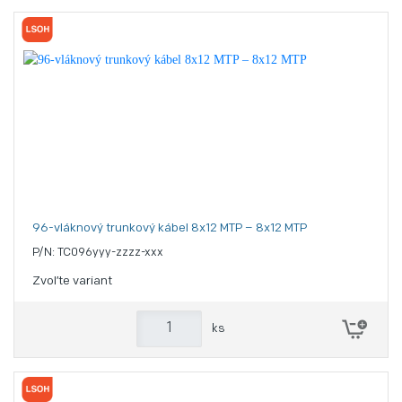
96-vláknový trunkový kábel 8x12 MTP – 8x12 MTP
P/N: TC096yyy-zzzz-xxx
Zvoľte variant
ks