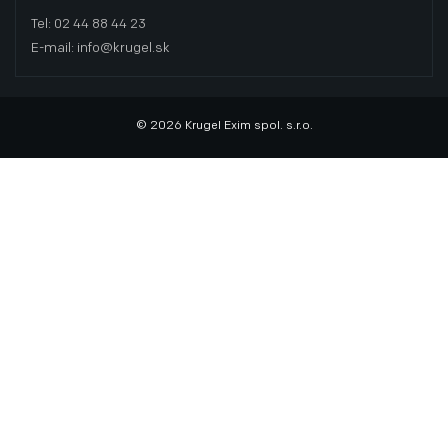
Tel: 02 44 88 44 23
E-mail: info@krugel.sk
© 2026 Krugel Exim spol. s.r.o.