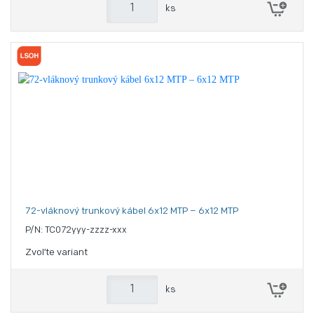
ks
72-vláknový trunkový kábel 6x12 MTP – 6x12 MTP
P/N: TC072yyy-zzzz-xxx
Zvoľte variant
ks