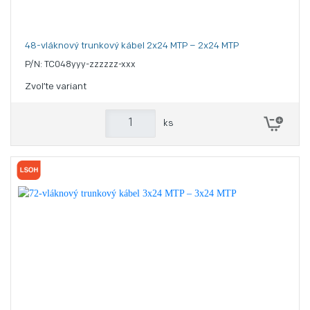
48-vláknový trunkový kábel 2x24 MTP – 2x24 MTP
P/N: TC048yyy-zzzzzz-xxx
Zvoľte variant
ks