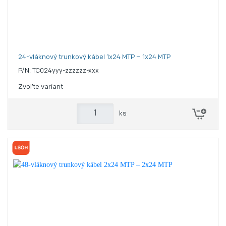
24-vláknový trunkový kábel 1x24 MTP – 1x24 MTP
P/N: TC024yyy-zzzzzz-xxx
Zvoľte variant
ks