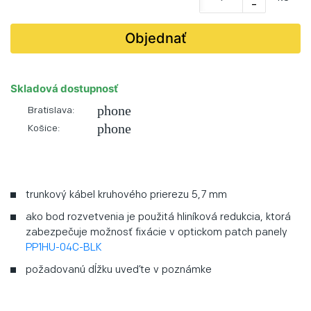
-
Objednať
Skladová dostupnosť
phone
Bratislava:
phone
Košice:
trunkový kábel kruhového prierezu 5,7 mm
ako bod rozvetvenia je použitá hliníková redukcia, ktorá
zabezpečuje možnosť fixácie v optickom patch panely
PP1HU-04C-BLK
požadovanú dĺžku uveďte v poznámke