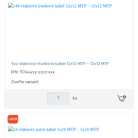
144-vláknový trunkový kábel 12x12 MTP – 12x12 MTP
P/N: TC144yyy-zzzz-xxx
Zvoľte variant
ks