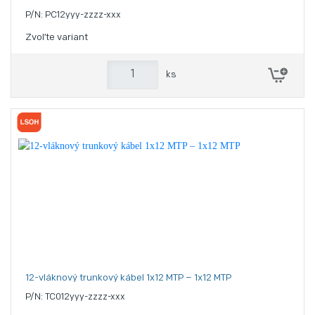
P/N: PC12yyy-zzzz-xxx
Zvoľte variant
ks
12-vláknový trunkový kábel 1x12 MTP – 1x12 MTP
P/N: TC012yyy-zzzz-xxx