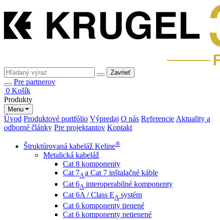
Zavrieť
Pre partnerov
0
Košík
Produkty
Menu
Úvod
Produktové portfólio
Výpredaj
O nás
Referencie
Aktuality a
odborné články
Pre projektantov
Kontakt
®
Štruktúrovaná kabeláž Keline
Metalická kabeláž
Cat 8 komponenty
Cat 7
a Cat 7 inštalačné káble
A
Cat 6
interoperabilné komponenty
A
Cat 6A / Class E
systém
A
Cat 6 komponenty tienené
Cat 6 komponenty netienené