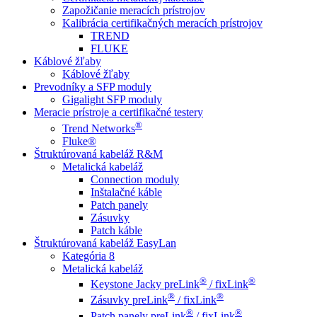
Zapožičanie meracích prístrojov
Kalibrácia certifikačných meracích prístrojov
TREND
FLUKE
Káblové žľaby
Káblové žľaby
Prevodníky a SFP moduly
Gigalight SFP moduly
Meracie prístroje a certifikačné testery
®
Trend Networks
Fluke®
Štruktúrovaná kabeláž R&M
Metalická kabeláž
Connection moduly
Inštalačné káble
Patch panely
Zásuvky
Patch káble
Štruktúrovaná kabeláž EasyLan
Kategória 8
Metalická kabeláž
®
®
Keystone Jacky preLink
/ fixLink
®
®
Zásuvky preLink
/ fixLink
®
®
Patch panely preLink
/ fixLink