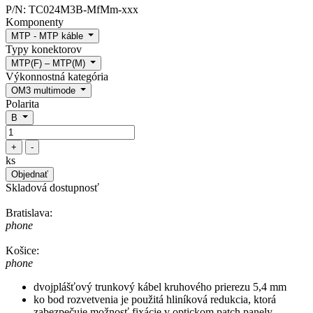
P/N:
TC024M3B-MfMm-xxx
Komponenty
MTP - MTP káble
Typy konektorov
MTP(F) – MTP(M)
Výkonnostná kategória
OM3 multimode
Polarita
B
+
-
ks
Objednať
Skladová dostupnosť
Bratislava:
phone
Košice:
phone
dvojplášťový trunkový kábel kruhového prierezu 5,4 mm
ko bod rozvetvenia je použitá hliníková redukcia, ktorá
zabezpečuje možnosť fixácie v optickom patch panely