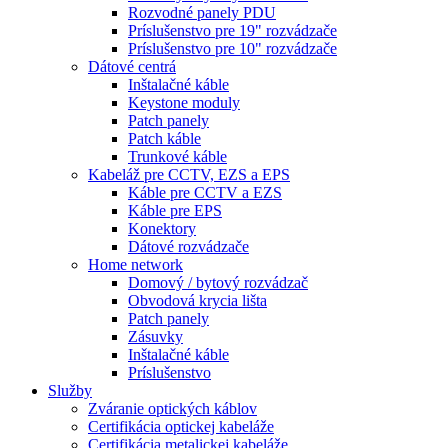
Rozvodné panely PDU
Príslušenstvo pre 19" rozvádzače
Príslušenstvo pre 10" rozvádzače
Dátové centrá
Inštalačné káble
Keystone moduly
Patch panely
Patch káble
Trunkové káble
Kabeláž pre CCTV, EZS a EPS
Káble pre CCTV a EZS
Káble pre EPS
Konektory
Dátové rozvádzače
Home network
Domový / bytový rozvádzač
Obvodová krycia lišta
Patch panely
Zásuvky
Inštalačné káble
Príslušenstvo
Služby
Zváranie optických káblov
Certifikácia optickej kabeláže
Certifikácia metalickej kabeláže