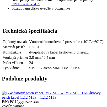
PP1HU-04C-BLK
požadovanú dĺžku uveďte v poznámke
Technická špecifikácia
Teplotný rozsah
Vnútorné kontrolované prostredie (-10°C/+60°C)
Materiál plášťa
LSOH
Konštrukcia
dvojplášťový kábel kruhového prierezu
Vonkajší priemer
3,8 mm / 5,4 mm
Počet vlákien
24
Typ vlákna
SM OS2 alebo MMF OM3/OM4
Podobné produkty
12-vláknový
patch kábel 1x12 MTP – 1x12 MTP
P/N: PC12yyy-zzzz-xxx
Zvoľte variant