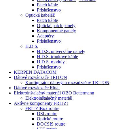
Patch káble
Príslušenstvo
Optická kabeláž
Patch káble
Optické patch panely
Komponentné panely
Adaptéry
Príslušenstvo
H.D.S.
H.D.S. univerzálne panely
H.D.S. trunkové káble
H.D.S. moduly
Príslušenstvo
KERPEN DATACOM
Dátové rozvádzače TRITON
Konfigurátor dátových rozvádzačov TRITON
Dátové rozvádzače Rittal
Elektroinštalačný materiál OBO Bettermann
Elektroinštalačný materiál
Aktívne komponenty FRITZ!
FRITZ!Box routre
DSL routre
Optické routre
DOCSIS routre