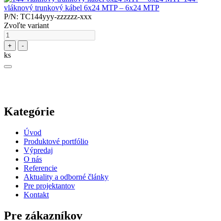
vláknový trunkový kábel 6x24 MTP – 6x24 MTP
P/N: TC144yyy-zzzzzz-xxx
Zvoľte variant
+
-
ks
Kategórie
Úvod
Produktové portfólio
Výpredaj
O nás
Referencie
Aktuality a odborné články
Pre projektantov
Kontakt
Pre zákazníkov