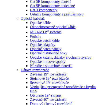
Cat 5E komponenty tienené
Cat 5E komponenty netienené
Cat 3 komponenty
Ostatné komponenty a príslušenstvo
Optická kabeláž
Optické káble
Okonektorované optické káble
®
MPO/MTP
​ riešenia
Pigtaily
Optické patch káble
Optické adaptéry
Optické patch panely
Optické distribučné boxy
Optické kazety, držiaky a ochrany zvarov
Optické hrncové spojky
Náradie a spotrebný materiál
Dátové rozvádzače
Závesné 19" rozvádzače
Stojanové 19" rozvádzače
Serverové 19" rozvádzače
Vonkajšie / priemyselné rozvádzače s krytím
IP55
Otvorené 19" stojany
Závesné 10" rozvádzače
Domový / bytový rozvádzač