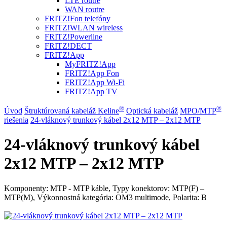
LTE routre
WAN routre
FRITZ!Fon telefóny
FRITZ!WLAN wireless
FRITZ!Powerline
FRITZ!DECT
FRITZ!App
MyFRITZ!App
FRITZ!App Fon
FRITZ!App Wi-Fi
FRITZ!App TV
®
®
Úvod
Štruktúrovaná kabeláž Keline
Optická kabeláž
MPO/MTP
riešenia
24-vláknový trunkový kábel 2x12 MTP – 2x12 MTP
24-vláknový trunkový kábel
2x12 MTP – 2x12 MTP
Komponenty: MTP - MTP káble, Typy konektorov: MTP(F) –
MTP(M), Výkonnostná kategória: OM3 multimode, Polarita: B