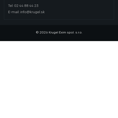
Tel: 02 44 88 44 23
E-mail: info@krugel.sk
© 2026 Krugel Exim spol. s.r.o.