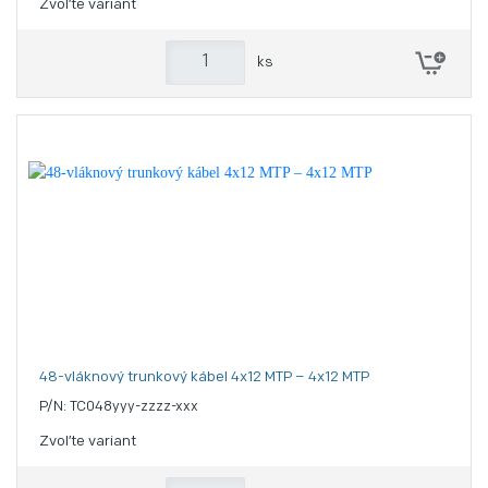
Zvoľte variant
ks
48-vláknový trunkový kábel 4x12 MTP – 4x12 MTP
P/N: TC048yyy-zzzz-xxx
Zvoľte variant