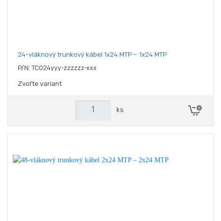
24-vláknový trunkový kábel 1x24 MTP – 1x24 MTP
P/N: TC024yyy-zzzzzz-xxx
Zvoľte variant
ks