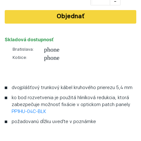
-
Objednať
Skladová dostupnosť
phone
Bratislava:
phone
Košice:
dvojplášťový trunkový kábel kruhového prierezu 5,4 mm
ko bod rozvetvenia je použitá hliníková redukcia, ktorá
zabezpečuje možnosť fixácie v optickom patch panely
PP1HU-04C-BLK
požadovanú dĺžku uveďte v poznámke