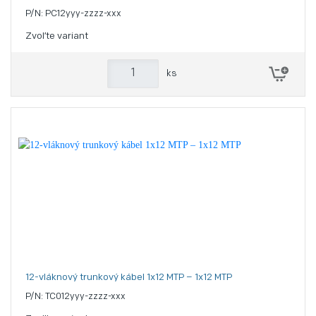
P/N: PC12yyy-zzzz-xxx
Zvoľte variant
ks
12-vláknový trunkový kábel 1x12 MTP – 1x12 MTP
P/N: TC012yyy-zzzz-xxx