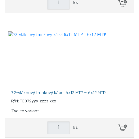
ks
72-vláknový trunkový kábel 6x12 MTP – 6x12 MTP
P/N: TC072yyy-zzzz-xxx
Zvoľte variant
ks