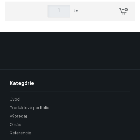
ks
Kategórie
Úvod
Produktové portfólio
Výpredaj
O nás
Referencie