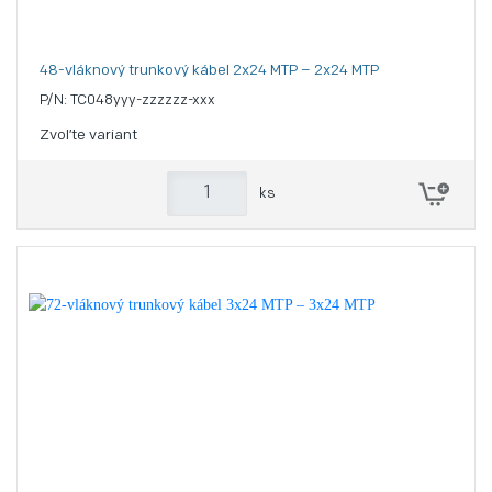
48-vláknový trunkový kábel 2x24 MTP – 2x24 MTP
P/N: TC048yyy-zzzzzz-xxx
Zvoľte variant
ks