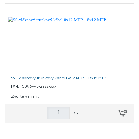
96-vláknový trunkový kábel 8x12 MTP – 8x12 MTP
P/N: TC096yyy-zzzz-xxx
Zvoľte variant
ks