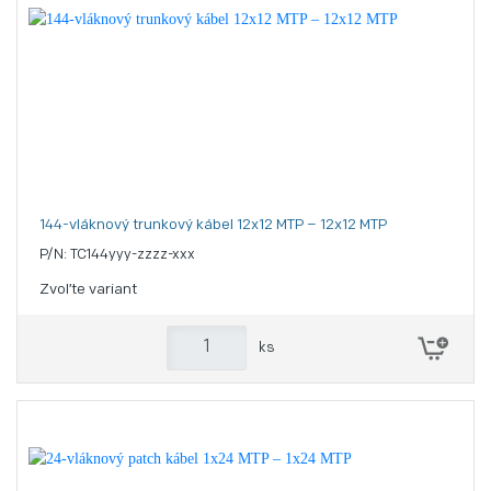
144-vláknový trunkový kábel 12x12 MTP – 12x12 MTP
P/N: TC144yyy-zzzz-xxx
Zvoľte variant
ks