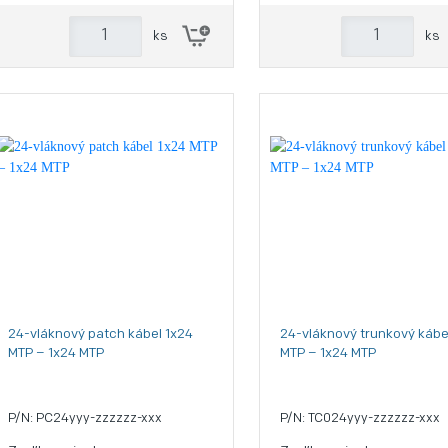
ks
ks
24-vláknový patch kábel 1x24
24-vláknový trunkový kábe
MTP – 1x24 MTP
MTP – 1x24 MTP
P/N: PC24yyy-zzzzzz-xxx
P/N: TC024yyy-zzzzzz-xxx