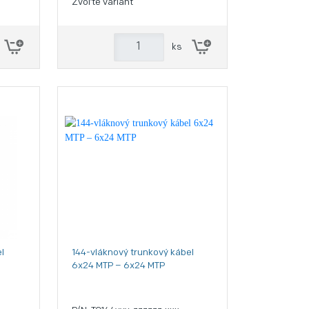
Zvoľte variant
ks
l
144-vláknový trunkový kábel
6x24 MTP – 6x24 MTP