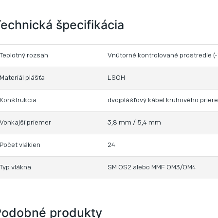
echnická špecifikácia
Teplotný rozsah
Vnútorné kontrolované prostredie 
Materiál plášťa
LSOH
Konštrukcia
dvojplášťový kábel kruhového prier
Vonkajší priemer
3,8 mm / 5,4 mm
Počet vlákien
24
Typ vlákna
SM OS2 alebo MMF OM3/OM4
Podobné produkty