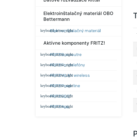
Elektroinštalačný materiál OBO
T
Bettermann
Elektroinštalačný materiál
Aktívne komponenty FRITZ!
FRITZ!Box routre
FRITZ!Fon telefóny
FRITZ!WLAN wireless
FRITZ!Powerline
FRITZ!DECT
FRITZ!App