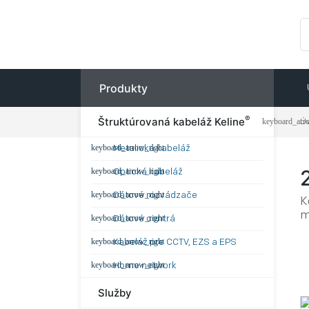
Produkty
®
Štruktúrovaná kabeláž Keline
Ú
Metalická kabeláž
Optická kabeláž
Dátové rozvádzače
K
m
Dátové centrá
Kabeláž pre CCTV, EZS a EPS
Home network
Služby