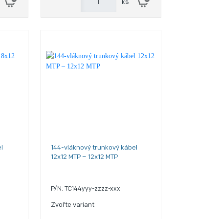
ks
l
144-vláknový trunkový kábel
12x12 MTP – 12x12 MTP
P/N: TC144yyy-zzzz-xxx
Zvoľte variant