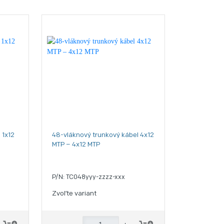
 1x12
48-vláknový trunkový kábel 4x12
MTP – 4x12 MTP
P/N: TC048yyy-zzzz-xxx
Zvoľte variant