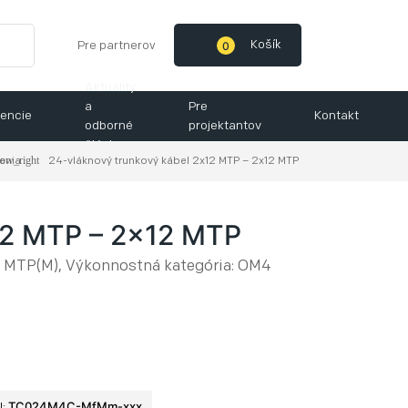
0
Košík
Pre partnerov
Aktuality
a
Pre
encie
Kontakt
odborné
projektantov
články
šenia
24-vláknový trunkový kábel 2x12 MTP – 2x12 MTP
12 MTP – 2x12 MTP
 MTP(M), Výkonnostná kategória: OM4
TC024M4C-MfMm-xxx
N: