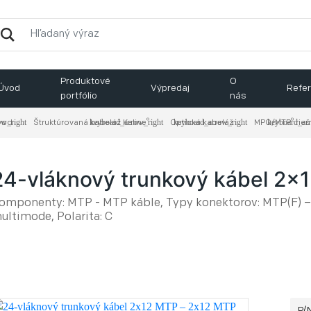
Produktové
O
Úvod
Výpredaj
Refer
portfólio
nás
®
®
vod
Štruktúrovaná kabeláž Keline
Optická kabeláž
MPO/MTP
​ rie
24-vláknový trunkový kábel 2x
omponenty: MTP - MTP káble, Typy konektorov: MTP(F) –
ultimode, Polarita: C
P/