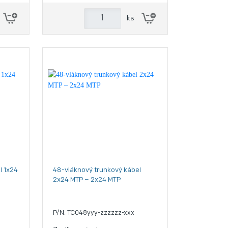
ks
l 1x24
48-vláknový trunkový kábel
2x24 MTP – 2x24 MTP
P/N: TC048yyy-zzzzzz-xxx