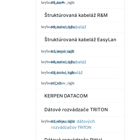
Fluke®
Štruktúrovaná kabeláž R&M
Metalická kabeláž
Štruktúrovaná kabeláž EasyLan
Kategória 8
Metalická kabeláž
Optická kabeláž
H.D.S.
KERPEN DATACOM
Dátové rozvádzače TRITON
Konfigurátor dátových
rozvádzačov TRITON
Dátové rozvádzače Rittal