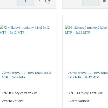
ks
ks
72-vláknový trunkový kábel 6x12
96-vláknový trunkový kábe
MTP – 6x12 MTP
8x12 MTP – 8x12 MTP
P/N: TC072yyy-zzzz-xxx
P/N: TC096yyy-zzzz-xxx
Zvoľte variant
Zvoľte variant