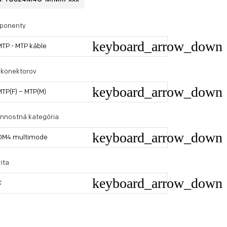
ponenty
MTP - MTP káble
 konektorov
MTP(F) – MTP(M)
nnostná kategória
OM4 multimode
ita
C