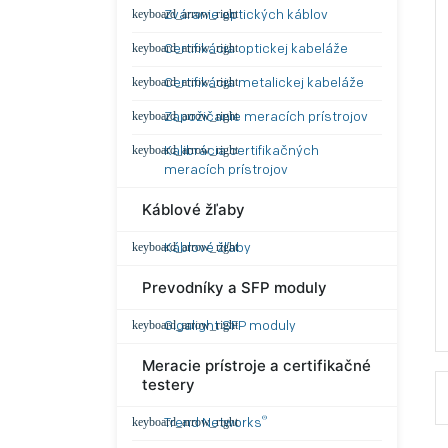
Zváranie optických káblov
Certifikácia optickej kabeláže
Certifikácia metalickej kabeláže
Zapožičanie meracích prístrojov
Kalibrácia certifikačných
meracích prístrojov
Káblové žľaby
Káblové žľaby
Prevodníky a SFP moduly
Gigalight SFP moduly
Meracie prístroje a certifikačné
testery
®
Trend Networks