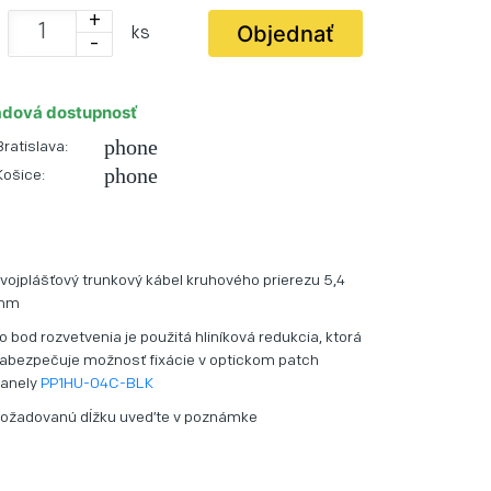
+
Objednať
ks
-
adová dostupnosť
phone
Bratislava:
phone
Košice:
vojplášťový trunkový kábel kruhového prierezu 5,4
mm
o bod rozvetvenia je použitá hliníková redukcia, ktorá
abezpečuje možnosť fixácie v optickom patch
anely
PP1HU-04C-BLK
ožadovanú dĺžku uveďte v poznámke