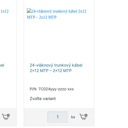
el
24-vláknový trunkový kábel
2x12 MTP – 2x12 MTP
P/N: TC024yyy-zzzz-xxx
Zvoľte variant
ks