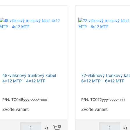
48-vláknový trunkový kábel
72-vláknový trunkový ká
4x12 MTP – 4x12 MTP
6x12 MTP – 6x12 MTP
P/N: TC048yyy-zzzz-xxx
P/N: TC072yyy-zzzz-xxx
Zvoľte variant
Zvoľte variant
ks
ks