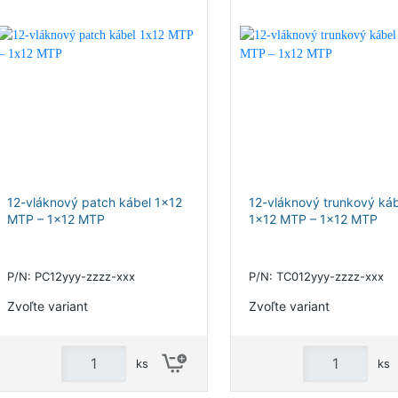
12-vláknový patch kábel 1x12
12-vláknový trunkový káb
MTP – 1x12 MTP
1x12 MTP – 1x12 MTP
P/N: PC12yyy-zzzz-xxx
P/N: TC012yyy-zzzz-xxx
Zvoľte variant
Zvoľte variant
ks
ks