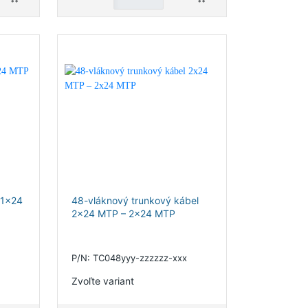
 1x24
48-vláknový trunkový kábel
2x24 MTP – 2x24 MTP
P/N: TC048yyy-zzzzzz-xxx
Zvoľte variant