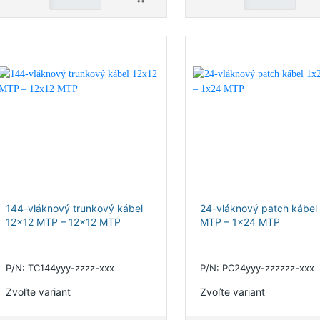
144-vláknový trunkový kábel
24-vláknový patch kábel
12x12 MTP – 12x12 MTP
MTP – 1x24 MTP
P/N: TC144yyy-zzzz-xxx
P/N: PC24yyy-zzzzzz-xxx
Zvoľte variant
Zvoľte variant