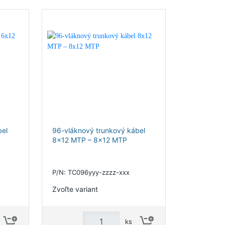
bel
96-vláknový trunkový kábel
8x12 MTP – 8x12 MTP
P/N: TC096yyy-zzzz-xxx
Zvoľte variant
ks