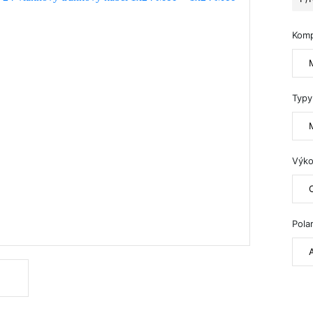
Kom
Typy
Výko
Polar