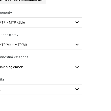
ponenty
MTP - MTP káble
 konektorov
MTP(M) – MTP(M)
nnostná kategória
OS2 singlemode
ita
A