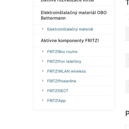
T
Elektroinštalačný materiál OBO
Bettermann
Elektroinštalačný materiál
Aktívne komponenty FRITZ!
FRITZ!Box routre
FRITZ!Fon telefóny
FRITZ!WLAN wireless
FRITZ!Powerline
FRITZ!DECT
FRITZ!App