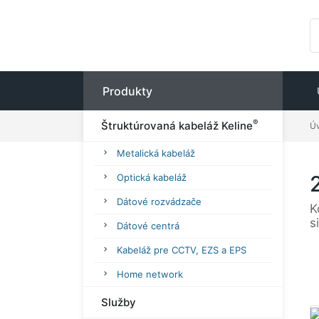
Produkty
®
Štruktúrovaná kabeláž Keline
Ú
Metalická kabeláž
Optická kabeláž
Dátové rozvádzače
K
s
Dátové centrá
Kabeláž pre CCTV, EZS a EPS
Home network
Služby