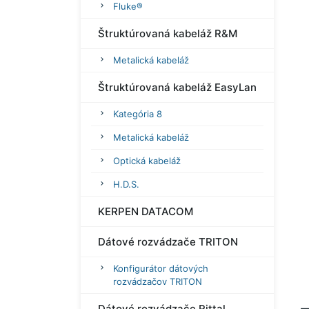
Fluke®
Štruktúrovaná kabeláž R&M
Metalická kabeláž
Štruktúrovaná kabeláž EasyLan
Kategória 8
Metalická kabeláž
Optická kabeláž
H.D.S.
KERPEN DATACOM
Dátové rozvádzače TRITON
Konfigurátor dátových
rozvádzačov TRITON
Dátové rozvádzače Rittal