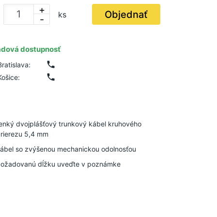
+
Objednať
ks
-
adová dostupnosť
phone
Bratislava:
phone
Košice:
enký dvojplášťový trunkový kábel kruhového
rierezu 5,4 mm
ábel so zvýšenou mechanickou odolnosťou
ožadovanú dĺžku uveďte v poznámke