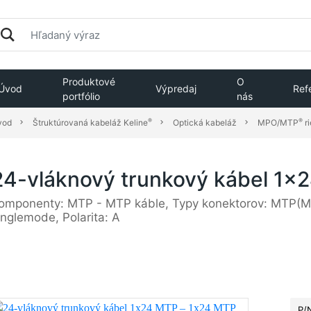
Produktové
O
Úvod
Výpredaj
Ref
portfólio
nás
®
®
vod
Štruktúrovaná kabeláž Keline
Optická kabeláž
MPO/MTP
​ 
24-vláknový trunkový kábel 1x
omponenty: MTP - MTP káble, Typy konektorov: MTP(M)
inglemode, Polarita: A
P/