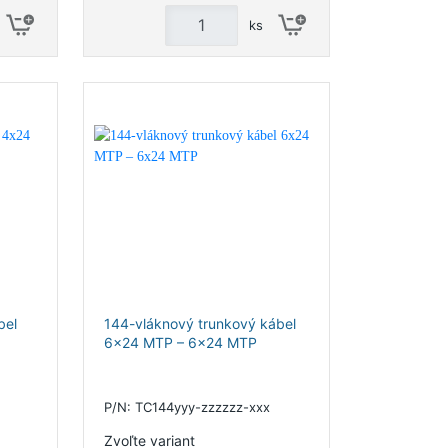
ks
bel
144-vláknový trunkový kábel
6x24 MTP – 6x24 MTP
P/N: TC144yyy-zzzzzz-xxx
Zvoľte variant