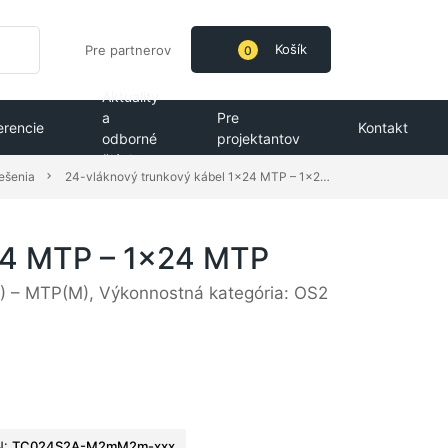
Košík
Pre partnerov
0
Aktuality
a
Pre
erencie
Kontakt
odborné
projektantov
články
riešenia
24-vláknový trunkový kábel 1x24 MTP – 1x24 MTP
24 MTP – 1x24 MTP
 – MTP(M), Výkonnostná kategória: OS2
N:
TC024S2A-M2mM2m-xxx