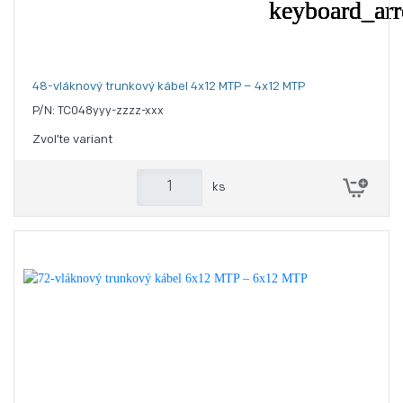
48-vláknový trunkový kábel 4x12 MTP – 4x12 MTP
P/N: TC048yyy-zzzz-xxx
Zvoľte variant
ks