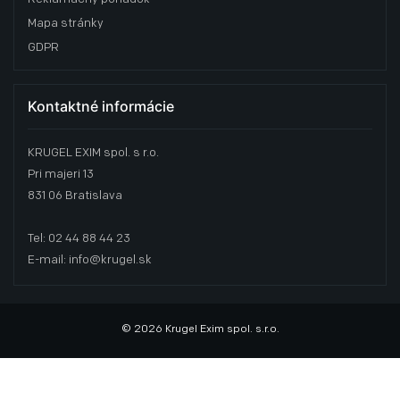
Mapa stránky
GDPR
Kontaktné informácie
KRUGEL EXIM spol. s r.o.
Pri majeri 13
831 06 Bratislava
Tel: 02 44 88 44 23
E-mail: info@krugel.sk
© 2026 Krugel Exim spol. s.r.o.