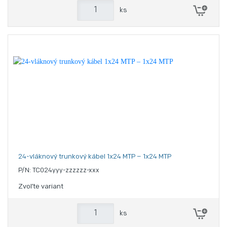
ks
24-vláknový trunkový kábel 1x24 MTP – 1x24 MTP
P/N: TC024yyy-zzzzzz-xxx
Zvoľte variant
ks