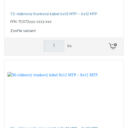
72-vláknový trunkový kábel 6x12 MTP – 6x12 MTP
P/N: TC072yyy-zzzz-xxx
Zvoľte variant
ks