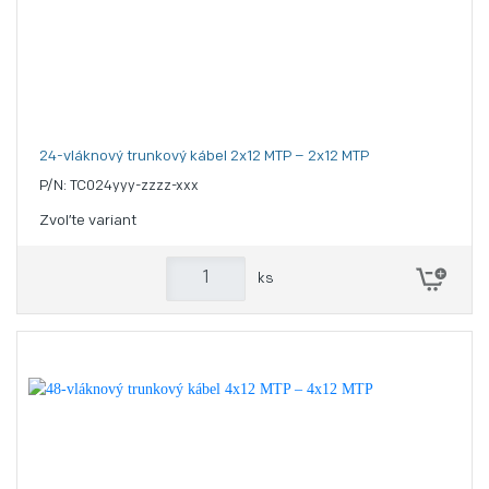
24-vláknový trunkový kábel 2x12 MTP – 2x12 MTP
P/N: TC024yyy-zzzz-xxx
Zvoľte variant
ks