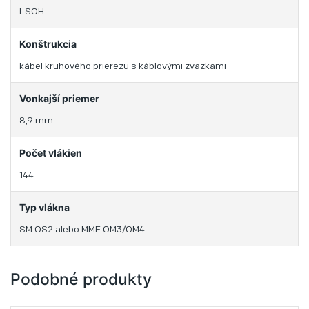
LSOH
Konštrukcia
kábel kruhového prierezu s káblovými zväzkami
Vonkajší priemer
8,9 mm
Počet vlákien
144
Typ vlákna
SM OS2 alebo MMF OM3/OM4
Podobné produkty