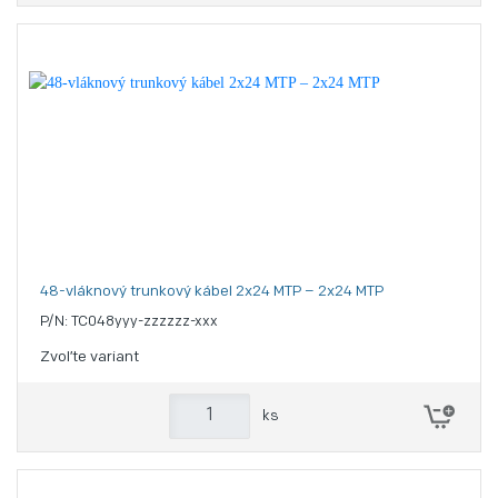
48-vláknový trunkový kábel 2x24 MTP – 2x24 MTP
P/N: TC048yyy-zzzzzz-xxx
Zvoľte variant
ks