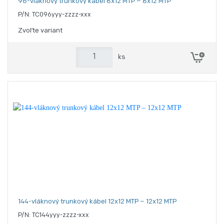
96-vláknový trunkový kábel 8x12 MTP – 8x12 MTP
P/N: TC096yyy-zzzz-xxx
Zvoľte variant
ks
144-vláknový trunkový kábel 12x12 MTP – 12x12 MTP
P/N: TC144yyy-zzzz-xxx