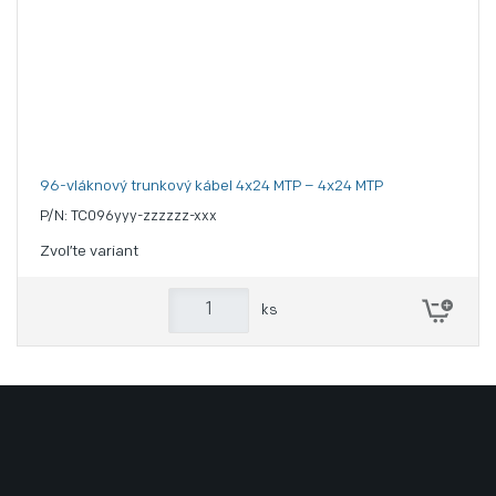
96-vláknový trunkový kábel 4x24 MTP – 4x24 MTP
P/N: TC096yyy-zzzzzz-xxx
Zvoľte variant
ks