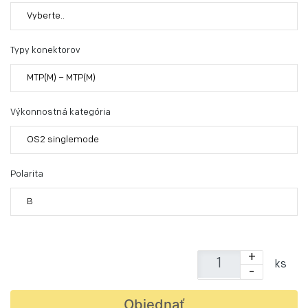
Vyberte..
Typy konektorov
MTP(M) – MTP(M)
Výkonnostná kategória
OS2 singlemode
Polarita
B
+
ks
-
Objednať