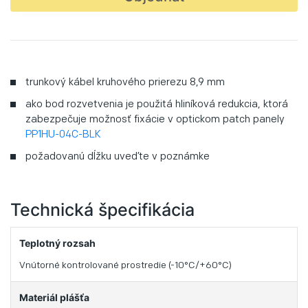
trunkový kábel kruhového prierezu 8,9 mm
ako bod rozvetvenia je použitá hliníková redukcia, ktorá
zabezpečuje možnosť fixácie v optickom patch panely
PP1HU-04C-BLK
požadovanú dĺžku uveďte v poznámke
Technická špecifikácia
Teplotný rozsah
Vnútorné kontrolované prostredie (-10°C/+60°C)
Materiál plášťa