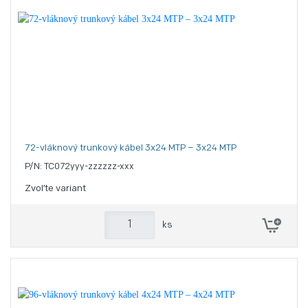
72-vláknový trunkový kábel 3x24 MTP – 3x24 MTP
P/N: TC072yyy-zzzzzz-xxx
Zvoľte variant
ks